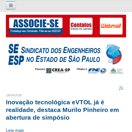
Pesquisar...
O SINDICATO
APRESENTAÇÃO
PALAVRA DO PRESIDENTE
DIRETORIA
DIRETORIA
LIVRO GESTÃO 2026-2029
14/04/2026
Inovação tecnológica eVTOL já é
SUBSEDES SINDICAIS
realidade, destaca Murilo Pinheiro em
abertura de simpósio
GALERIA EX-PRESIDENTES
Leia mais
ORGANOGRAMA