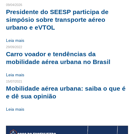
09/04/2026
CRESCE BRASIL
Presidente do SEESP participa de
simpósio sobre transporte aéreo
CONSELHO TECNOLÓGICO
urbano e eVTOL
HISTÓRICO E ATUAÇÃO
Leia mais
COMPOSIÇÃO
29/09/2022
Carro voador e tendências da
CONSELHOS ASSESSORES
mobilidade aérea urbana no Brasil
PERSONALIDADES DA TECNOLOGIA
Leia mais
15/07/2021
NÚCLEO DA MULHER ENGENHEIRA
Mobilidade aérea urbana: saiba o que é
e dê sua opinião
TRANSPARÊNCIA
JURÍDICO
Leia mais
CONSULTORIA
ACORDOS, CONVENÇÕES E DISSÍDIOS