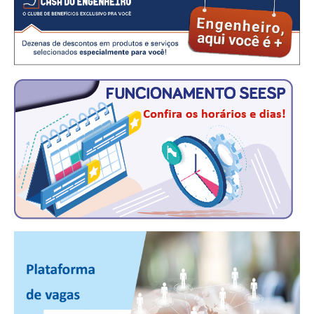
CONTRIBUIÇÕES
CONTRIBUIÇÃO ASSISTENCIAL
CONTRIBUIÇÃO ASSOCIATIVA OU ANUIDADE DE SÓCIO
CONTRIBUIÇÃO SINDICAL URBANA
REVISÃO DE APOSENTADORIA
FGTS EXPURGOS
FGTS CORREÇÃO
LEGISLAÇÃO
LEI 4.950-A/1966 – PISO SALARIAL
LEI 5.194/1966 – REGULAMENTAÇÃO DA PROFISSÃO
LEI 6.496/1977 – ART