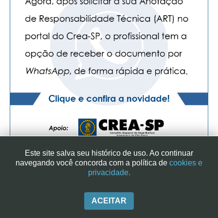
CONSÓRCIOS
CAMPANHAS SALARIAIS
COMUNICAÇÃO
PALAVRA DO MURILO
NOTÍCIAS
CONTEÚDO ESPECIAL
JORNAL DO ENGENHEIRO
AGENDA
Este site salva seu histórico de uso. Ao continuar
SEESP NOTÍCIAS
navegando você concorda com a política de
cookies e
privacidade.
SINDICATO DOS ENGENHEIROS NO ESTADO DE SÃO PAULO
NOTÍCIAS NO WHATSAPP
| RUA GENEBRA, 25 - CEP 01316-901 - SÃO PAULO/SP - BRASIL
|+ 55 (11) 3113-2600
FOTOS
ACEITAR