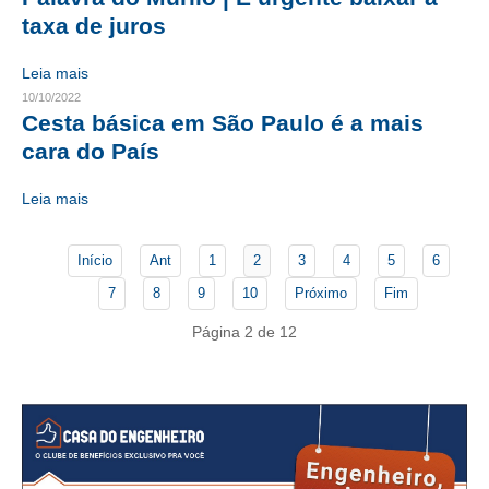
taxa de juros
CONTATO
Leia mais
CURSOS
10/10/2022
Cesta básica em São Paulo é a mais
ENGENHEIRO EMPREENDEDOR
cara do País
SEESP EDUCAÇÃO
Leia mais
PLATAFORMAS GRATUITAS
Início
Ant
1
2
3
4
5
6
BENEFÍCIOS
7
8
9
10
Próximo
Fim
APOSENTADORIA
Página 2 de 12
CONVÊNIOS
PLANO DE SAÚDE
SEESPPREV