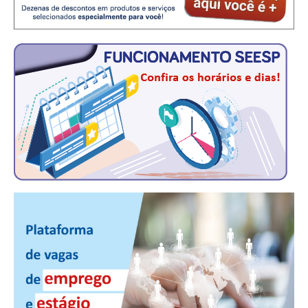
CONSÓRCIOS
CAMPANHAS SALARIAIS
COMUNICAÇÃO
PALAVRA DO MURILO
NOTÍCIAS
CONTEÚDO ESPECIAL
JORNAL DO ENGENHEIRO
AGENDA
SEESP NOTÍCIAS
NOTÍCIAS NO WHATSAPP
FOTOS