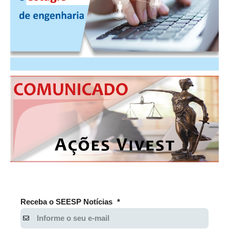
PUBLICAÇÕES
PUBLICIDADE
MANUAL DE REDAÇÃO
RELEASES
CONTATO
CADASTRO
ASSOCIE-SE
ATUALIZAÇÃO CADASTRAL
NÚCLEO JOVEM
Receba o SEESP Notícias
*