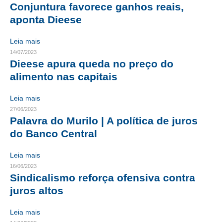
Conjuntura favorece ganhos reais,
CRESCE BRASIL
aponta Dieese
CONSELHO TECNOLÓGICO
Leia mais
14/07/2023
HISTÓRICO E ATUAÇÃO
Dieese apura queda no preço do
alimento nas capitais
COMPOSIÇÃO
Leia mais
CONSELHOS ASSESSORES
27/06/2023
PERSONALIDADES DA TECNOLOGIA
Palavra do Murilo | A política de juros
do Banco Central
NÚCLEO DA MULHER ENGENHEIRA
Leia mais
TRANSPARÊNCIA
16/06/2023
Sindicalismo reforça ofensiva contra
JURÍDICO
juros altos
CONSULTORIA
Leia mais
ACORDOS, CONVENÇÕES E DISSÍDIOS