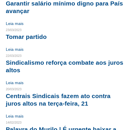
Garantir salário mínimo digno para País
avançar
RES 1.002/2002 – CÓDIGO DE ÉTICA
HOMOLOGAÇÕES
Leia mais
23/03/2023
PISO SALARIAL
Tomar partido
FIQUE POR DENTRO
Leia mais
22/03/2023
OPORTUNIDADES
Sindicalismo reforça combate aos juros
altos
APRESENTAÇÃO
EMPREGO E ESTÁGIO
Leia mais
20/03/2023
CARREIRA
Centrais Sindicais fazem ato contra
juros altos na terça-feira, 21
AUTÔNOMOS E SERVIÇOS
Leia mais
NEWSLETTER
14/02/2023
Palavra do Murilo | É urgente baixar a
GUIA DAS ENGENHARIAS