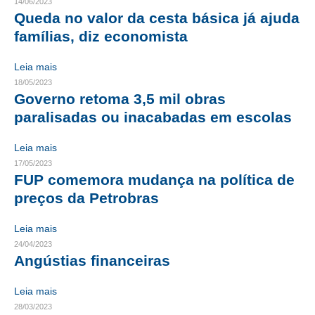
14/06/2023
Queda no valor da cesta básica já ajuda
CONTRIBUIÇÕES
famílias, diz economista
CONTRIBUIÇÃO ASSISTENCIAL
Leia mais
CONTRIBUIÇÃO ASSOCIATIVA OU ANUIDADE DE SÓCIO
18/05/2023
Governo retoma 3,5 mil obras
CONTRIBUIÇÃO SINDICAL URBANA
paralisadas ou inacabadas em escolas
REVISÃO DE APOSENTADORIA
Leia mais
17/05/2023
FGTS EXPURGOS
FUP comemora mudança na política de
preços da Petrobras
FGTS CORREÇÃO
LEGISLAÇÃO
Leia mais
24/04/2023
LEI 4.950-A/1966 – PISO SALARIAL
Angústias financeiras
LEI 5.194/1966 – REGULAMENTAÇÃO DA PROFISSÃO
Leia mais
28/03/2023
LEI 6.496/1977 – ART