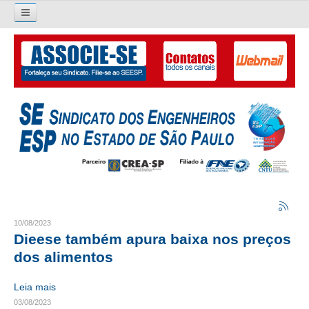
Pesquisar...
O SINDICATO
APRESENTAÇÃO
PALAVRA DO PRESIDENTE
DIRETORIA
DIRETORIA
LIVRO GESTÃO 2026-2029
10/08/2023
Dieese também apura baixa nos preços
SUBSEDES SINDICAIS
dos alimentos
GALERIA EX-PRESIDENTES
Leia mais
03/08/2023
ORGANOGRAMA