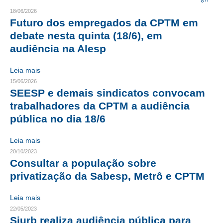
18/06/2026
CRESCE BRASIL
Futuro dos empregados da CPTM em
debate nesta quinta (18/6), em
CONSELHO TECNOLÓGICO
audiência na Alesp
HISTÓRICO E ATUAÇÃO
Leia mais
COMPOSIÇÃO
15/06/2026
SEESP e demais sindicatos convocam
CONSELHOS ASSESSORES
trabalhadores da CPTM a audiência
pública no dia 18/6
PERSONALIDADES DA TECNOLOGIA
NÚCLEO DA MULHER ENGENHEIRA
Leia mais
20/10/2023
TRANSPARÊNCIA
Consultar a população sobre
privatização da Sabesp, Metrô e CPTM
JURÍDICO
Leia mais
CONSULTORIA
22/05/2023
Siurb realiza audiência pública para
ACORDOS, CONVENÇÕES E DISSÍDIOS