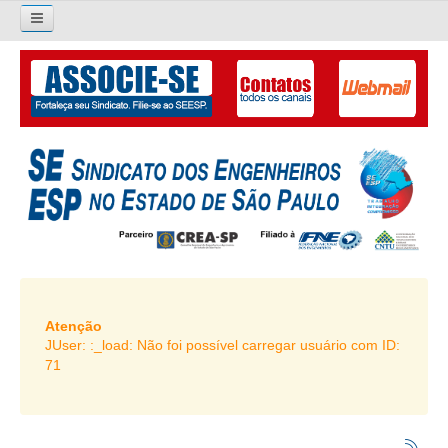
×
Pesquisar...
O SINDICATO
APRESENTAÇÃO
PALAVRA DO PRESIDENTE
DIRETORIA
DIRETORIA
LIVRO GESTÃO 2026-2029
Atenção
JUser: :_load: Não foi possível carregar usuário com ID:
SUBSEDES SINDICAIS
71
GALERIA EX-PRESIDENTES
ORGANOGRAMA