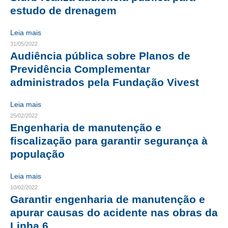
estudo de drenagem
CONTRIBUIÇÕES
Leia mais
CONTRIBUIÇÃO ASSISTENCIAL
31/05/2022
Audiência pública sobre Planos de
CONTRIBUIÇÃO ASSOCIATIVA OU ANUIDADE DE SÓCIO
Previdência Complementar
administrados pela Fundação Vivest
CONTRIBUIÇÃO SINDICAL URBANA
REVISÃO DE APOSENTADORIA
Leia mais
25/02/2022
FGTS EXPURGOS
Engenharia de manutenção e
fiscalização para garantir segurança à
FGTS CORREÇÃO
população
LEGISLAÇÃO
Leia mais
LEI 4.950-A/1966 – PISO SALARIAL
10/02/2022
Garantir engenharia de manutenção e
LEI 5.194/1966 – REGULAMENTAÇÃO DA PROFISSÃO
apurar causas do acidente nas obras da
Linha 6
LEI 6.496/1977 – ART