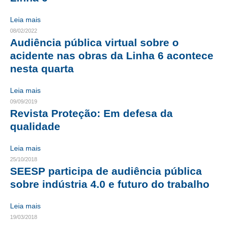
RES 1.002/2002 – CÓDIGO DE ÉTICA
Leia mais
08/02/2022
HOMOLOGAÇÕES
Audiência pública virtual sobre o
acidente nas obras da Linha 6 acontece
PISO SALARIAL
nesta quarta
FIQUE POR DENTRO
Leia mais
OPORTUNIDADES
09/09/2019
Revista Proteção: Em defesa da
APRESENTAÇÃO
qualidade
EMPREGO E ESTÁGIO
Leia mais
25/10/2018
CARREIRA
SEESP participa de audiência pública
sobre indústria 4.0 e futuro do trabalho
AUTÔNOMOS E SERVIÇOS
NEWSLETTER
Leia mais
19/03/2018
GUIA DAS ENGENHARIAS