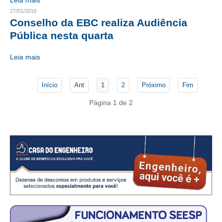
Leia mais
CONSÓRCIOS
27/01/2016
CAMPANHAS SALARIAIS
Conselho da EBC realiza Audiência
Pública nesta quarta
COMUNICAÇÃO
Leia mais
PALAVRA DO MURILO
NOTÍCIAS
Início
Ant
1
2
Próximo
Fim
CONTEÚDO ESPECIAL
Página 1 de 2
JORNAL DO ENGENHEIRO
AGENDA
SEESP NOTÍCIAS
NOTÍCIAS NO WHATSAPP
FOTOS