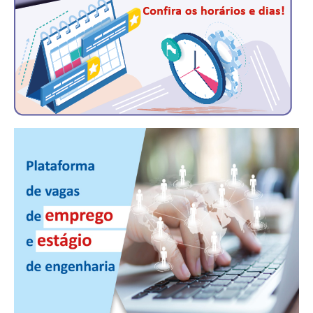
PUBLICAÇÕES
PUBLICIDADE
MANUAL DE REDAÇÃO
RELEASES
CONTATO
CADASTRO
ASSOCIE-SE
ATUALIZAÇÃO CADASTRAL
NÚCLEO JOVEM