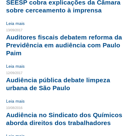
SEESP cobra explicações da Câmara
sobre cerceamento à imprensa
CONTATO
Leia mais
CURSOS
13/09/2017
Auditores fiscais debatem reforma da
ENGENHEIRO EMPREENDEDOR
Previdência em audiência com Paulo
SEESP EDUCAÇÃO
Paim
PLATAFORMAS GRATUITAS
Leia mais
12/09/2017
BENEFÍCIOS
Audiência pública debate limpeza
APOSENTADORIA
urbana de São Paulo
CONVÊNIOS
Leia mais
10/08/2016
PLANO DE SAÚDE
Audiência no Sindicato dos Químicos
aborda direitos dos trabalhadores
SEESPPREV