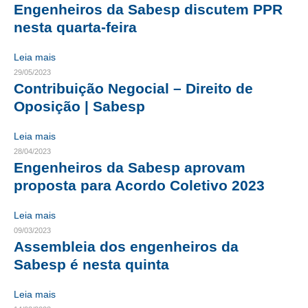
Engenheiros da Sabesp discutem PPR
CRESCE BRASIL
nesta quarta-feira
CONSELHO TECNOLÓGICO
Leia mais
29/05/2023
HISTÓRICO E ATUAÇÃO
Contribuição Negocial – Direito de
Oposição | Sabesp
COMPOSIÇÃO
Leia mais
CONSELHOS ASSESSORES
28/04/2023
PERSONALIDADES DA TECNOLOGIA
Engenheiros da Sabesp aprovam
proposta para Acordo Coletivo 2023
NÚCLEO DA MULHER ENGENHEIRA
Leia mais
TRANSPARÊNCIA
09/03/2023
Assembleia dos engenheiros da
JURÍDICO
Sabesp é nesta quinta
CONSULTORIA
Leia mais
ACORDOS, CONVENÇÕES E DISSÍDIOS