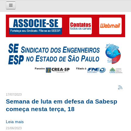
Pesquisar...
O SINDICATO
APRESENTAÇÃO
PALAVRA DO PRESIDENTE
DIRETORIA
DIRETORIA
LIVRO GESTÃO 2026-2029
17/07/2023
Semana de luta em defesa da Sabesp
SUBSEDES SINDICAIS
começa nesta terça, 18
GALERIA EX-PRESIDENTES
Leia mais
21/06/2023
ORGANOGRAMA