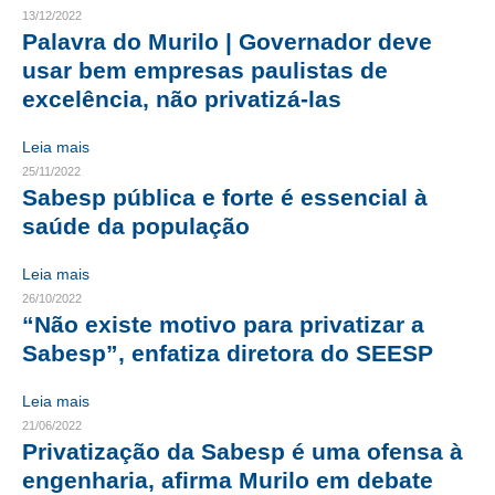
13/12/2022
Palavra do Murilo | Governador deve
RES 1.002/2002 – CÓDIGO DE ÉTICA
usar bem empresas paulistas de
HOMOLOGAÇÕES
excelência, não privatizá-las
PISO SALARIAL
Leia mais
25/11/2022
FIQUE POR DENTRO
Sabesp pública e forte é essencial à
saúde da população
OPORTUNIDADES
APRESENTAÇÃO
Leia mais
26/10/2022
EMPREGO E ESTÁGIO
“Não existe motivo para privatizar a
Sabesp”, enfatiza diretora do SEESP
CARREIRA
Leia mais
AUTÔNOMOS E SERVIÇOS
21/06/2022
Privatização da Sabesp é uma ofensa à
NEWSLETTER
engenharia, afirma Murilo em debate
GUIA DAS ENGENHARIAS