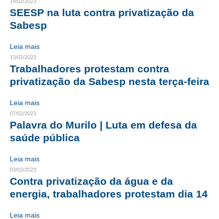
14/02/2023
SEESP na luta contra privatização da
CONTRIBUIÇÕES
Sabesp
CONTRIBUIÇÃO ASSISTENCIAL
Leia mais
CONTRIBUIÇÃO ASSOCIATIVA OU ANUIDADE DE SÓCIO
13/02/2023
Trabalhadores protestam contra
CONTRIBUIÇÃO SINDICAL URBANA
privatização da Sabesp nesta terça-feira
REVISÃO DE APOSENTADORIA
Leia mais
07/02/2023
FGTS EXPURGOS
Palavra do Murilo | Luta em defesa da
saúde pública
FGTS CORREÇÃO
LEGISLAÇÃO
Leia mais
03/02/2023
LEI 4.950-A/1966 – PISO SALARIAL
Contra privatização da água e da
energia, trabalhadores protestam dia 14
LEI 5.194/1966 – REGULAMENTAÇÃO DA PROFISSÃO
Leia mais
LEI 6.496/1977 – ART