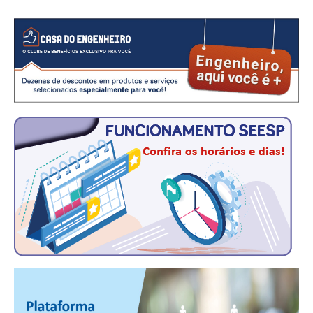
CONSÓRCIOS
CAMPANHAS SALARIAIS
COMUNICAÇÃO
PALAVRA DO MURILO
NOTÍCIAS
CONTEÚDO ESPECIAL
JORNAL DO ENGENHEIRO
AGENDA
SEESP NOTÍCIAS
NOTÍCIAS NO WHATSAPP
FOTOS