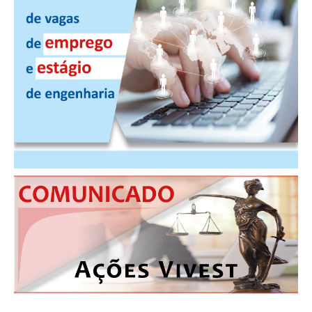
PUBLICAÇÕES
PUBLICIDADE
MANUAL DE REDAÇÃO
RELEASES
CONTATO
CADASTRO
ASSOCIE-SE
ATUALIZAÇÃO CADASTRAL
NÚCLEO JOVEM