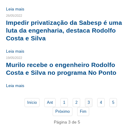
Leia mais
CONTATO
26/05/2022
Impedir privatização da Sabesp é uma
CURSOS
luta da engenharia, destaca Rodolfo
ENGENHEIRO EMPREENDEDOR
Costa e Silva
SEESP EDUCAÇÃO
Leia mais
19/05/2022
PLATAFORMAS GRATUITAS
Murilo recebe o engenheiro Rodolfo
Costa e Silva no programa No Ponto
BENEFÍCIOS
APOSENTADORIA
Leia mais
CONVÊNIOS
Início
Ant
1
2
3
4
5
PLANO DE SAÚDE
Próximo
Fim
SEESPPREV
Página 3 de 5