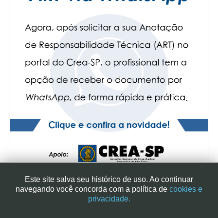
Este site salva seu histórico de uso. Ao continuar
navegando você concorda com a política de
cookies e
privacidade.
SINDICATO DOS ENGENHEIROS NO ESTADO DE SÃO PAULO
| RUA GENEBRA, 25 - CEP 01316-901 - SÃO PAULO/SP - BRASIL