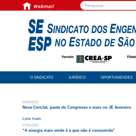
Pesquisar...
O SINDICATO
JURÍDICO
OPORTUNIDADES
01/02/2022
Nova Conclat, pauta do Congresso e mais no JE fevereiro
Leia mais
27/01/2022
“A energia mais verde é a que não é consumida”