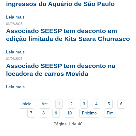
ingressos do Aquário de São Paulo
CONTATO
Leia mais
03/06/2026
CURSOS
Associado SEESP tem desconto em
ENGENHEIRO EMPREENDEDOR
edição limitada de Kits Seara Churrasco
SEESP EDUCAÇÃO
Leia mais
01/06/2026
PLATAFORMAS GRATUITAS
Associado SEESP tem desconto na
locadora de carros Movida
BENEFÍCIOS
APOSENTADORIA
Leia mais
CONVÊNIOS
Início
Ant
1
2
3
4
5
6
PLANO DE SAÚDE
7
8
9
10
Próximo
Fim
SEESPPREV
Página 1 de 40