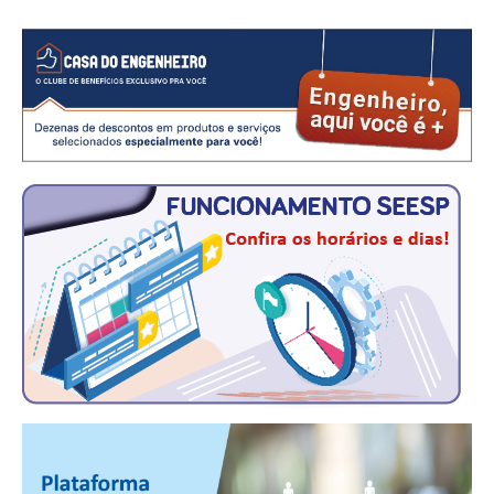
CONSÓRCIOS
CAMPANHAS SALARIAIS
COMUNICAÇÃO
PALAVRA DO MURILO
NOTÍCIAS
CONTEÚDO ESPECIAL
JORNAL DO ENGENHEIRO
AGENDA
SEESP NOTÍCIAS
NOTÍCIAS NO WHATSAPP
FOTOS