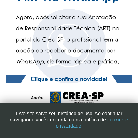
Este site salva seu histórico de uso. Ao continuar
navegando você concorda com a política de
cookies e
privacidade.
SINDICATO DOS ENGENHEIROS NO ESTADO DE SÃO PAULO
| RUA GENEBRA, 25 - CEP 01316-901 - SÃO PAULO/SP - BRASIL