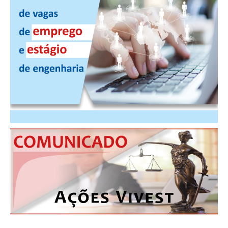
PUBLICAÇÕES
PUBLICIDADE
MANUAL DE REDAÇÃO
RELEASES
CONTATO
CADASTRO
ASSOCIE-SE
ATUALIZAÇÃO CADASTRAL
NÚCLEO JOVEM