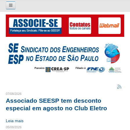
Pesquisar...
O SINDICATO
APRESENTAÇÃO
PALAVRA DO PRESIDENTE
DIRETORIA
DIRETORIA
LIVRO GESTÃO 2026-2029
07/08/2026
Associado SEESP tem desconto
SUBSEDES SINDICAIS
especial em agosto no Club Eletro
GALERIA EX-PRESIDENTES
Leia mais
05/08/2026
ORGANOGRAMA