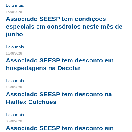
Leia mais
RES 1.002/2002 – CÓDIGO DE ÉTICA
18/06/2026
Associado SEESP tem condições
HOMOLOGAÇÕES
especiais em consórcios neste mês de
junho
PISO SALARIAL
Leia mais
FIQUE POR DENTRO
16/06/2026
Associado SEESP tem desconto em
OPORTUNIDADES
hospedagens na Decolar
APRESENTAÇÃO
Leia mais
EMPREGO E ESTÁGIO
10/06/2026
Associado SEESP tem desconto na
CARREIRA
Haiflex Colchões
AUTÔNOMOS E SERVIÇOS
Leia mais
NEWSLETTER
08/06/2026
Associado SEESP tem desconto em
GUIA DAS ENGENHARIAS