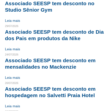
Associado SEESP tem desconto no
CRESCE BRASIL
Studio Sênior Gym
CONSELHO TECNOLÓGICO
Leia mais
29/07/2026
HISTÓRICO E ATUAÇÃO
Associado SEESP tem desconto de Dia
dos Pais em produtos da Nike
COMPOSIÇÃO
Leia mais
CONSELHOS ASSESSORES
24/07/2026
PERSONALIDADES DA TECNOLOGIA
Associado SEESP tem desconto em
mensalidades no Mackenzie
NÚCLEO DA MULHER ENGENHEIRA
Leia mais
TRANSPARÊNCIA
20/07/2026
Associado SEESP tem desconto em
JURÍDICO
hospedagem no Salvetti Praia Hotel
CONSULTORIA
Leia mais
ACORDOS, CONVENÇÕES E DISSÍDIOS