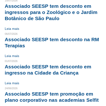
15/07/2026
Associado SEESP tem desconto em
CONTRIBUIÇÕES
ingressos para o Zoológico e o Jardim
Botânico de São Paulo
CONTRIBUIÇÃO ASSISTENCIAL
CONTRIBUIÇÃO ASSOCIATIVA OU ANUIDADE DE SÓCIO
Leia mais
06/07/2026
CONTRIBUIÇÃO SINDICAL URBANA
Associado SEESP tem desconto na RM
Terapias
REVISÃO DE APOSENTADORIA
Leia mais
FGTS EXPURGOS
01/07/2026
Associado SEESP tem desconto em
FGTS CORREÇÃO
ingresso na Cidade da Criança
LEGISLAÇÃO
Leia mais
LEI 4.950-A/1966 – PISO SALARIAL
24/06/2026
Associado SEESP tem promoção em
LEI 5.194/1966 – REGULAMENTAÇÃO DA PROFISSÃO
plano corporativo nas academias Selfit
LEI 6.496/1977 – ART