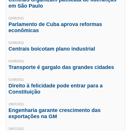
em São Paulo
CONTRIBUIÇÕES
02/08/2011
CONTRIBUIÇÃO ASSISTENCIAL
Parlamento de Cuba aprova reformas
econômicas
CONTRIBUIÇÃO ASSOCIATIVA OU ANUIDADE DE SÓCIO
02/08/2011
CONTRIBUIÇÃO SINDICAL URBANA
Centrais boicotam plano industrial
REVISÃO DE APOSENTADORIA
01/08/2011
Transporte é gargalo das grandes cidades
FGTS EXPURGOS
01/08/2011
FGTS CORREÇÃO
Direito à felicidade pode entrar para a
Constituição
LEGISLAÇÃO
29/07/2011
LEI 4.950-A/1966 – PISO SALARIAL
Engenharia garante crescimento das
exportações na GM
LEI 5.194/1966 – REGULAMENTAÇÃO DA PROFISSÃO
29/07/2011
LEI 6.496/1977 – ART