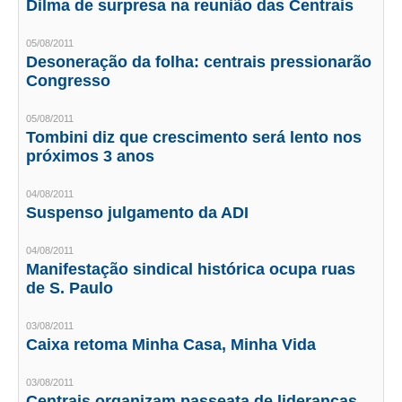
Dilma de surpresa na reunião das Centrais
CRESCE BRASIL
05/08/2011
Desoneração da folha: centrais pressionarão
CONSELHO TECNOLÓGICO
Congresso
HISTÓRICO E ATUAÇÃO
05/08/2011
Tombini diz que crescimento será lento nos
COMPOSIÇÃO
próximos 3 anos
CONSELHOS ASSESSORES
04/08/2011
Suspenso julgamento da ADI
PERSONALIDADES DA TECNOLOGIA
NÚCLEO DA MULHER ENGENHEIRA
04/08/2011
Manifestação sindical histórica ocupa ruas
de S. Paulo
TRANSPARÊNCIA
JURÍDICO
03/08/2011
Caixa retoma Minha Casa, Minha Vida
CONSULTORIA
03/08/2011
ACORDOS, CONVENÇÕES E DISSÍDIOS
Centrais organizam passeata de lideranças