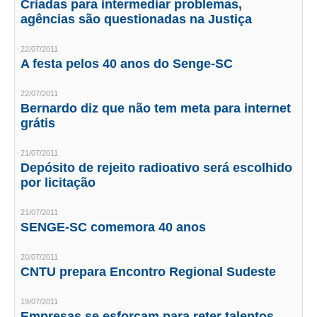
Criadas para intermediar problemas,
agências são questionadas na Justiça
CONTATO
22/07/2011
CURSOS
A festa pelos 40 anos do Senge-SC
ENGENHEIRO EMPREENDEDOR
22/07/2011
Bernardo diz que não tem meta para internet
SEESP EDUCAÇÃO
grátis
PLATAFORMAS GRATUITAS
21/07/2011
Depósito de rejeito radioativo será escolhido
BENEFÍCIOS
por licitação
APOSENTADORIA
21/07/2011
SENGE-SC comemora 40 anos
CONVÊNIOS
20/07/2011
PLANO DE SAÚDE
CNTU prepara Encontro Regional Sudeste
SEESPPREV
19/07/2011
Empresas se esforçam para reter talentos,