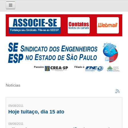
Pesquisar...
O SINDICATO
APRESENTAÇÃO
PALAVRA DO PRESIDENTE
DIRETORIA
DIRETORIA
Notícias
LIVRO GESTÃO 2026-2029
SUBSEDES SINDICAIS
09/08/2011
Hoje tuitaço, dia 15 ato
GALERIA EX-PRESIDENTES
08/08/2011
ORGANOGRAMA