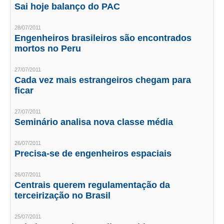
Sai hoje balanço do PAC
RES 1.002/2002 – CÓDIGO DE ÉTICA
28/07/2011
Engenheiros brasileiros são encontrados
HOMOLOGAÇÕES
mortos no Peru
PISO SALARIAL
27/07/2011
Cada vez mais estrangeiros chegam para
FIQUE POR DENTRO
ficar
OPORTUNIDADES
27/07/2011
Seminário analisa nova classe média
APRESENTAÇÃO
EMPREGO E ESTÁGIO
26/07/2011
Precisa-se de engenheiros espaciais
CARREIRA
26/07/2011
AUTÔNOMOS E SERVIÇOS
Centrais querem regulamentação da
terceirização no Brasil
NEWSLETTER
25/07/2011
GUIA DAS ENGENHARIAS