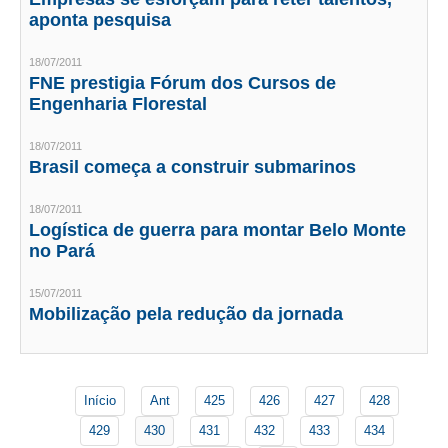
CONSÓRCIOS
aponta pesquisa
CAMPANHAS SALARIAIS
18/07/2011
FNE prestigia Fórum dos Cursos de
COMUNICAÇÃO
Engenharia Florestal
PALAVRA DO MURILO
18/07/2011
NOTÍCIAS
Brasil começa a construir submarinos
CONTEÚDO ESPECIAL
18/07/2011
Logística de guerra para montar Belo Monte
JORNAL DO ENGENHEIRO
no Pará
AGENDA
15/07/2011
Mobilização pela redução da jornada
SEESP NOTÍCIAS
NOTÍCIAS NO WHATSAPP
Início
Ant
425
426
427
428
FOTOS
429
430
431
432
433
434