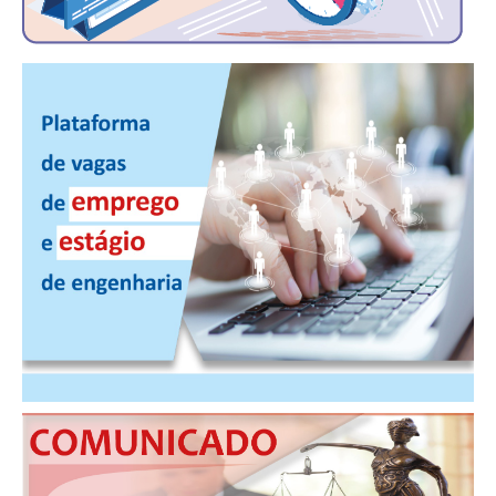
PUBLICAÇÕES
PUBLICIDADE
MANUAL DE REDAÇÃO
RELEASES
CONTATO
CADASTRO
ASSOCIE-SE
ATUALIZAÇÃO CADASTRAL
NÚCLEO JOVEM