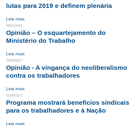
lutas para 2019 e definem plenária
CONTATO
Leia mais
CURSOS
09/01/2019
Opinião – O esquartejamento do
ENGENHEIRO EMPREENDEDOR
Ministério do Trabalho
SEESP EDUCAÇÃO
Leia mais
29/09/2017
PLATAFORMAS GRATUITAS
Opinião - A vingança do neoliberalismo
BENEFÍCIOS
contra os trabalhadores
APOSENTADORIA
Leia mais
01/09/2017
CONVÊNIOS
Programa mostrará benefícios sindicais
para os trabalhadores e à Nação
PLANO DE SAÚDE
Leia mais
SEESPPREV