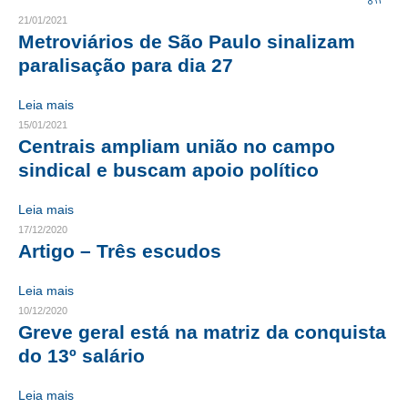
21/01/2021
CRESCE BRASIL
Metroviários de São Paulo sinalizam
paralisação para dia 27
CONSELHO TECNOLÓGICO
Leia mais
HISTÓRICO E ATUAÇÃO
15/01/2021
Centrais ampliam união no campo
COMPOSIÇÃO
sindical e buscam apoio político
CONSELHOS ASSESSORES
Leia mais
PERSONALIDADES DA TECNOLOGIA
17/12/2020
Artigo – Três escudos
NÚCLEO DA MULHER ENGENHEIRA
Leia mais
TRANSPARÊNCIA
10/12/2020
Greve geral está na matriz da conquista
JURÍDICO
do 13º salário
CONSULTORIA
Leia mais
ACORDOS, CONVENÇÕES E DISSÍDIOS