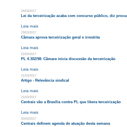
24/03/2017
Lei da terceirização acaba com concurso público, diz procu
Leia mais
23/03/2017
Câmara aprova terceirização geral e irrestrita
Leia mais
22/03/2017
PL 4.302/98: Câmara inicia discussão da terceirização
Leia mais
21/03/2017
Artigo - Relevância sindical
Leia mais
21/03/2017
Centrais vão a Brasília contra PL que libera terceirização
Leia mais
20/03/2017
Centrais definem agenda de atuação desta semana