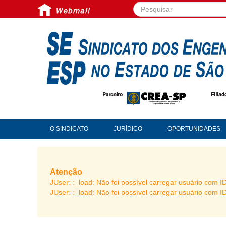
Pesquisar...
O SINDICATO
JURÍDICO
OPORTUNIDADES
Atenção
JUser: :_load: Não foi possível carregar usuário com I
JUser: :_load: Não foi possível carregar usuário com I