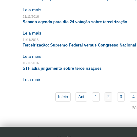
Leia mais
21/11/2016
Senado agenda para dia 24 votação sobre terceirização
Leia mais
11/11/2016
Terceirização: Supremo Federal versus Congresso Nacional
Leia mais
10/11/2016
STF adia julgamento sobre terceirizações
Leia mais
Início
Ant
1
2
3
4
Pá