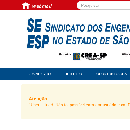
Pesquisar...
O SINDICATO
JURÍDICO
OPORTUNIDADES
Atenção
JUser: :_load: Não foi possível carregar usuário com I