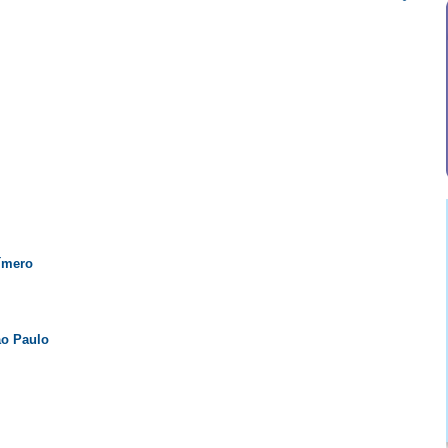
límero
ão Paulo