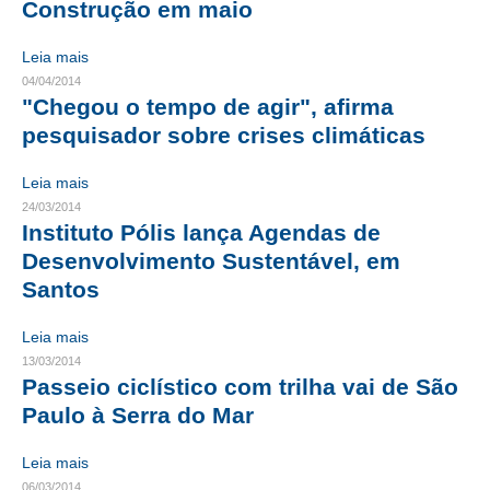
Construção em maio
CONTRIBUIÇÕES
Leia mais
04/04/2014
CONTRIBUIÇÃO ASSISTENCIAL
"Chegou o tempo de agir", afirma
CONTRIBUIÇÃO ASSOCIATIVA OU ANUIDADE DE SÓCIO
pesquisador sobre crises climáticas
CONTRIBUIÇÃO SINDICAL URBANA
Leia mais
24/03/2014
REVISÃO DE APOSENTADORIA
Instituto Pólis lança Agendas de
Desenvolvimento Sustentável, em
FGTS EXPURGOS
Santos
FGTS CORREÇÃO
Leia mais
LEGISLAÇÃO
13/03/2014
Passeio ciclístico com trilha vai de São
LEI 4.950-A/1966 – PISO SALARIAL
Paulo à Serra do Mar
LEI 5.194/1966 – REGULAMENTAÇÃO DA PROFISSÃO
Leia mais
LEI 6.496/1977 – ART
06/03/2014