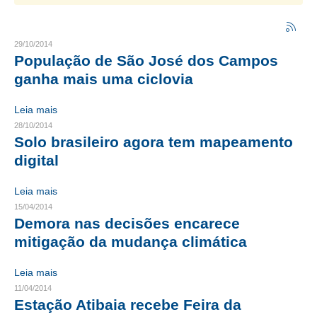
CRESCE BRASIL
29/10/2014
CONSELHO TECNOLÓGICO
População de São José dos Campos
ganha mais uma ciclovia
HISTÓRICO E ATUAÇÃO
Leia mais
COMPOSIÇÃO
28/10/2014
Solo brasileiro agora tem mapeamento
CONSELHOS ASSESSORES
digital
PERSONALIDADES DA TECNOLOGIA
Leia mais
NÚCLEO DA MULHER ENGENHEIRA
15/04/2014
Demora nas decisões encarece
TRANSPARÊNCIA
mitigação da mudança climática
JURÍDICO
Leia mais
CONSULTORIA
11/04/2014
Estação Atibaia recebe Feira da
ACORDOS, CONVENÇÕES E DISSÍDIOS