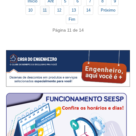
CONSÓRCIOS
Início
Ant
5
6
7
8
9
10
11
12
13
14
Próximo
CAMPANHAS SALARIAIS
Fim
COMUNICAÇÃO
Página 11 de 14
PALAVRA DO MURILO
NOTÍCIAS
CONTEÚDO ESPECIAL
JORNAL DO ENGENHEIRO
AGENDA
SEESP NOTÍCIAS
NOTÍCIAS NO WHATSAPP
FOTOS