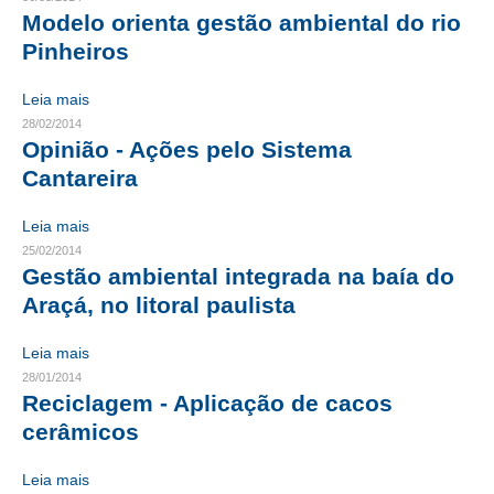
Modelo orienta gestão ambiental do rio
RES 1.002/2002 – CÓDIGO DE ÉTICA
Pinheiros
HOMOLOGAÇÕES
Leia mais
28/02/2014
PISO SALARIAL
Opinião - Ações pelo Sistema
Cantareira
FIQUE POR DENTRO
OPORTUNIDADES
Leia mais
25/02/2014
APRESENTAÇÃO
Gestão ambiental integrada na baía do
Araçá, no litoral paulista
EMPREGO E ESTÁGIO
Leia mais
CARREIRA
28/01/2014
Reciclagem - Aplicação de cacos
AUTÔNOMOS E SERVIÇOS
cerâmicos
NEWSLETTER
Leia mais
GUIA DAS ENGENHARIAS