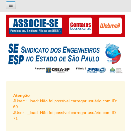
×
Pesquisar...
O SINDICATO
APRESENTAÇÃO
PALAVRA DO PRESIDENTE
DIRETORIA
DIRETORIA
LIVRO GESTÃO 2026-2029
Atenção
JUser: :_load: Não foi possível carregar usuário com ID:
SUBSEDES SINDICAIS
69
JUser: :_load: Não foi possível carregar usuário com ID:
GALERIA EX-PRESIDENTES
71
ORGANOGRAMA