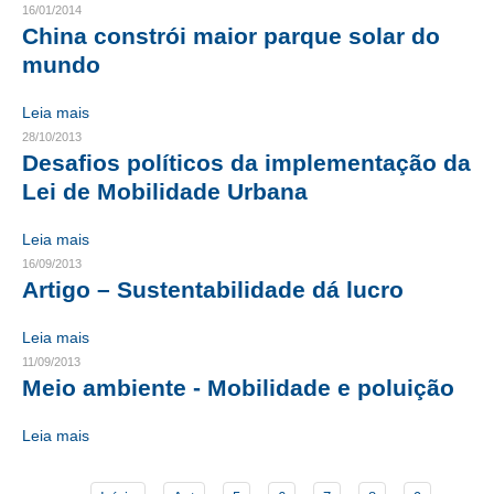
16/01/2014
China constrói maior parque solar do
CONTATO
mundo
CURSOS
Leia mais
ENGENHEIRO EMPREENDEDOR
28/10/2013
Desafios políticos da implementação da
SEESP EDUCAÇÃO
Lei de Mobilidade Urbana
PLATAFORMAS GRATUITAS
Leia mais
16/09/2013
BENEFÍCIOS
Artigo – Sustentabilidade dá lucro
APOSENTADORIA
Leia mais
CONVÊNIOS
11/09/2013
Meio ambiente - Mobilidade e poluição
PLANO DE SAÚDE
Leia mais
SEESPPREV