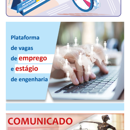
PUBLICAÇÕES
PUBLICIDADE
MANUAL DE REDAÇÃO
RELEASES
CONTATO
CADASTRO
ASSOCIE-SE
ATUALIZAÇÃO CADASTRAL
NÚCLEO JOVEM