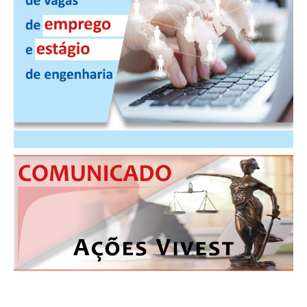
PUBLICAÇÕES
PUBLICIDADE
MANUAL DE REDAÇÃO
RELEASES
CONTATO
CADASTRO
ASSOCIE-SE
ATUALIZAÇÃO CADASTRAL
NÚCLEO JOVEM