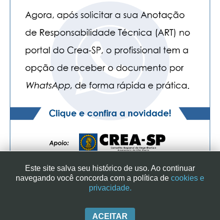
Este site salva seu histórico de uso. Ao continuar
navegando você concorda com a política de
cookies e
privacidade.
SINDICATO DOS ENGENHEIROS NO ESTADO DE SÃO PAULO
| RUA GENEBRA, 25 - CEP 01316-901 - SÃO PAULO/SP - BRASIL
|+ 55 (11) 3113-2600
ACEITAR