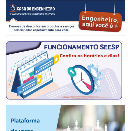
CONSÓRCIOS
CAMPANHAS SALARIAIS
COMUNICAÇÃO
PALAVRA DO MURILO
NOTÍCIAS
CONTEÚDO ESPECIAL
JORNAL DO ENGENHEIRO
AGENDA
SEESP NOTÍCIAS
NOTÍCIAS NO WHATSAPP
FOTOS