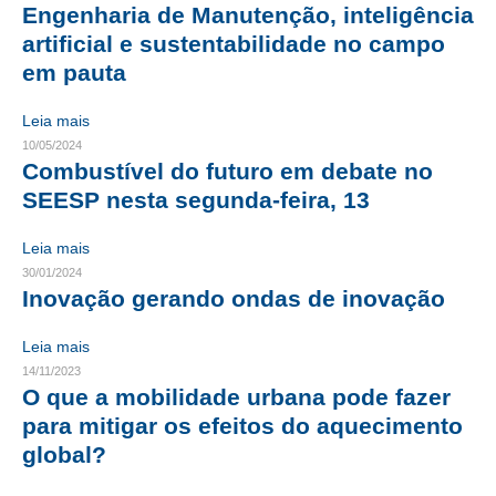
Engenharia de Manutenção, inteligência
CRESCE BRASIL
artificial e sustentabilidade no campo
em pauta
CONSELHO TECNOLÓGICO
Leia mais
HISTÓRICO E ATUAÇÃO
10/05/2024
Combustível do futuro em debate no
COMPOSIÇÃO
SEESP nesta segunda-feira, 13
CONSELHOS ASSESSORES
Leia mais
PERSONALIDADES DA TECNOLOGIA
30/01/2024
Inovação gerando ondas de inovação
NÚCLEO DA MULHER ENGENHEIRA
Leia mais
TRANSPARÊNCIA
14/11/2023
O que a mobilidade urbana pode fazer
JURÍDICO
para mitigar os efeitos do aquecimento
CONSULTORIA
global?
ACORDOS, CONVENÇÕES E DISSÍDIOS