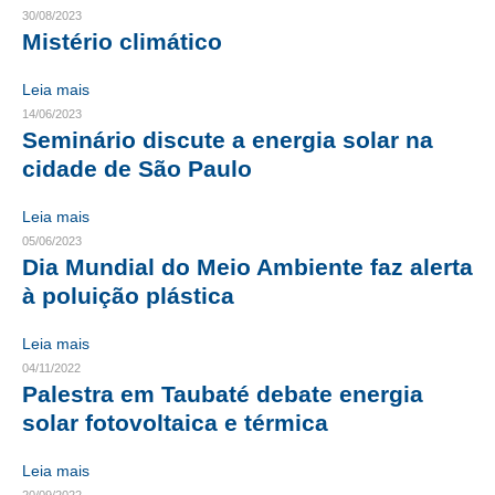
30/08/2023
Mistério climático
RES 1.002/2002 – CÓDIGO DE ÉTICA
HOMOLOGAÇÕES
Leia mais
14/06/2023
PISO SALARIAL
Seminário discute a energia solar na
cidade de São Paulo
FIQUE POR DENTRO
Leia mais
OPORTUNIDADES
05/06/2023
Dia Mundial do Meio Ambiente faz alerta
APRESENTAÇÃO
à poluição plástica
EMPREGO E ESTÁGIO
Leia mais
CARREIRA
04/11/2022
Palestra em Taubaté debate energia
AUTÔNOMOS E SERVIÇOS
solar fotovoltaica e térmica
NEWSLETTER
Leia mais
GUIA DAS ENGENHARIAS