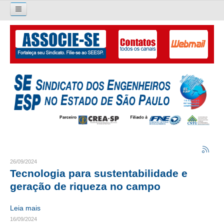
Pesquisar...
O SINDICATO
APRESENTAÇÃO
PALAVRA DO PRESIDENTE
DIRETORIA
DIRETORIA
LIVRO GESTÃO 2026-2029
26/09/2024
Tecnologia para sustentabilidade e
SUBSEDES SINDICAIS
geração de riqueza no campo
GALERIA EX-PRESIDENTES
Leia mais
16/09/2024
ORGANOGRAMA