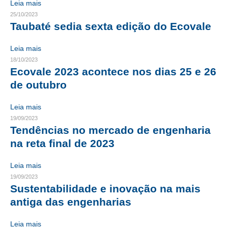
Leia mais
25/10/2023
CONTRIBUIÇÕES
Taubaté sedia sexta edição do Ecovale
CONTRIBUIÇÃO ASSISTENCIAL
Leia mais
CONTRIBUIÇÃO ASSOCIATIVA OU ANUIDADE DE SÓCIO
18/10/2023
Ecovale 2023 acontece nos dias 25 e 26
CONTRIBUIÇÃO SINDICAL URBANA
de outubro
REVISÃO DE APOSENTADORIA
Leia mais
19/09/2023
FGTS EXPURGOS
Tendências no mercado de engenharia
na reta final de 2023
FGTS CORREÇÃO
LEGISLAÇÃO
Leia mais
19/09/2023
LEI 4.950-A/1966 – PISO SALARIAL
Sustentabilidade e inovação na mais
antiga das engenharias
LEI 5.194/1966 – REGULAMENTAÇÃO DA PROFISSÃO
Leia mais
LEI 6.496/1977 – ART