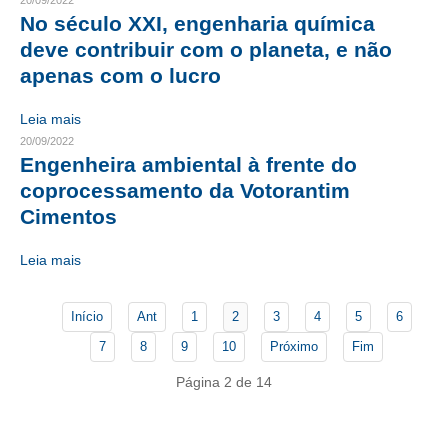
20/09/2022
No século XXI, engenharia química
CONTATO
deve contribuir com o planeta, e não
apenas com o lucro
CURSOS
Leia mais
ENGENHEIRO EMPREENDEDOR
20/09/2022
Engenheira ambiental à frente do
SEESP EDUCAÇÃO
coprocessamento da Votorantim
PLATAFORMAS GRATUITAS
Cimentos
BENEFÍCIOS
Leia mais
APOSENTADORIA
Início
Ant
1
2
3
4
5
6
CONVÊNIOS
7
8
9
10
Próximo
Fim
PLANO DE SAÚDE
Página 2 de 14
SEESPPREV