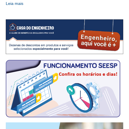
Leia mais
CONTRIBUIÇÕES
CONTRIBUIÇÃO ASSISTENCIAL
CONTRIBUIÇÃO ASSOCIATIVA OU ANUIDADE DE SÓCIO
CONTRIBUIÇÃO SINDICAL URBANA
REVISÃO DE APOSENTADORIA
FGTS EXPURGOS
FGTS CORREÇÃO
LEGISLAÇÃO
LEI 4.950-A/1966 – PISO SALARIAL
LEI 5.194/1966 – REGULAMENTAÇÃO DA PROFISSÃO
LEI 6.496/1977 – ART