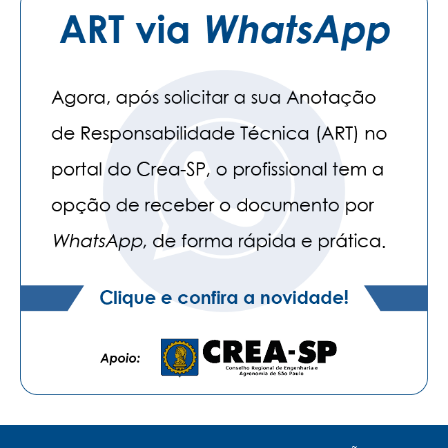
CONSÓRCIOS
CAMPANHAS SALARIAIS
COMUNICAÇÃO
PALAVRA DO MURILO
NOTÍCIAS
CONTEÚDO ESPECIAL
JORNAL DO ENGENHEIRO
AGENDA
SEESP NOTÍCIAS
NOTÍCIAS NO WHATSAPP
FOTOS