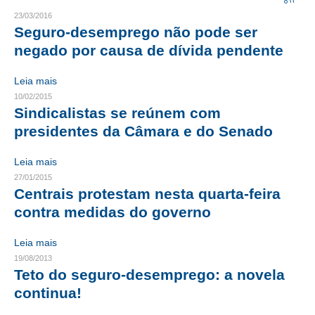
23/03/2016
CRESCE BRASIL
Seguro-desemprego não pode ser
negado por causa de dívida pendente
CONSELHO TECNOLÓGICO
Leia mais
HISTÓRICO E ATUAÇÃO
10/02/2015
Sindicalistas se reúnem com
COMPOSIÇÃO
presidentes da Câmara e do Senado
CONSELHOS ASSESSORES
Leia mais
PERSONALIDADES DA TECNOLOGIA
27/01/2015
Centrais protestam nesta quarta-feira
NÚCLEO DA MULHER ENGENHEIRA
contra medidas do governo
TRANSPARÊNCIA
Leia mais
JURÍDICO
19/08/2013
Teto do seguro-desemprego: a novela
CONSULTORIA
continua!
ACORDOS, CONVENÇÕES E DISSÍDIOS