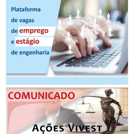
RES 1.002/2002 – CÓDIGO DE ÉTICA
HOMOLOGAÇÕES
PISO SALARIAL
FIQUE POR DENTRO
OPORTUNIDADES
APRESENTAÇÃO
EMPREGO E ESTÁGIO
CARREIRA
AUTÔNOMOS E SERVIÇOS
NEWSLETTER
GUIA DAS ENGENHARIAS