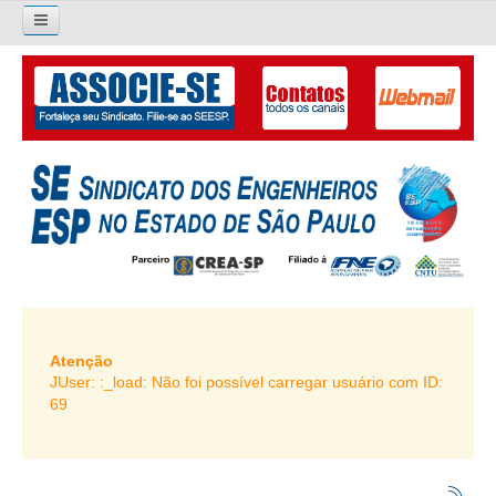
×
Pesquisar...
O SINDICATO
APRESENTAÇÃO
PALAVRA DO PRESIDENTE
DIRETORIA
DIRETORIA
LIVRO GESTÃO 2026-2029
Atenção
JUser: :_load: Não foi possível carregar usuário com ID:
SUBSEDES SINDICAIS
69
GALERIA EX-PRESIDENTES
ORGANOGRAMA