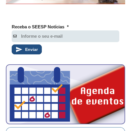
CONTATO
CURSOS
Receba o SEESP Notícias
*
ENGENHEIRO EMPREENDEDOR
SEESP EDUCAÇÃO
Enviar
PLATAFORMAS GRATUITAS
BENEFÍCIOS
APOSENTADORIA
CONVÊNIOS
PLANO DE SAÚDE
SEESPPREV