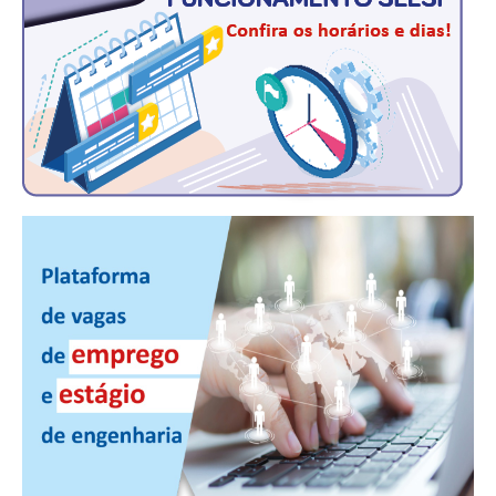
CONTRIBUIÇÕES
CONTRIBUIÇÃO ASSISTENCIAL
CONTRIBUIÇÃO ASSOCIATIVA OU ANUIDADE DE SÓCIO
CONTRIBUIÇÃO SINDICAL URBANA
REVISÃO DE APOSENTADORIA
FGTS EXPURGOS
FGTS CORREÇÃO
LEGISLAÇÃO
LEI 4.950-A/1966 – PISO SALARIAL
LEI 5.194/1966 – REGULAMENTAÇÃO DA PROFISSÃO
LEI 6.496/1977 – ART