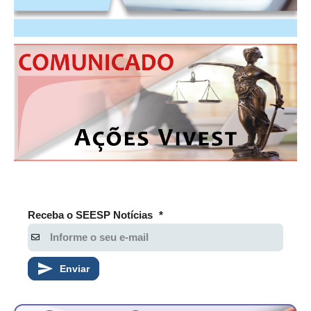
RES 1.002/2002 – CÓDIGO DE ÉTICA
HOMOLOGAÇÕES
PISO SALARIAL
FIQUE POR DENTRO
OPORTUNIDADES
APRESENTAÇÃO
EMPREGO E ESTÁGIO
Receba o SEESP Notícias
*
CARREIRA
AUTÔNOMOS E SERVIÇOS
Enviar
NEWSLETTER
GUIA DAS ENGENHARIAS