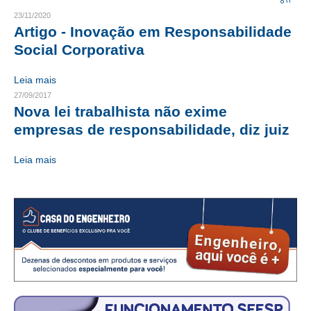
23/11/2020
CRESCE BRASIL
Artigo - Inovação em Responsabilidade
Social Corporativa
CONSELHO TECNOLÓGICO
Leia mais
HISTÓRICO E ATUAÇÃO
27/09/2017
Nova lei trabalhista não exime
COMPOSIÇÃO
empresas de responsabilidade, diz juiz
CONSELHOS ASSESSORES
Leia mais
PERSONALIDADES DA TECNOLOGIA
NÚCLEO DA MULHER ENGENHEIRA
TRANSPARÊNCIA
JURÍDICO
CONSULTORIA
ACORDOS, CONVENÇÕES E DISSÍDIOS