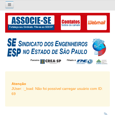
×
Pesquisar...
O SINDICATO
APRESENTAÇÃO
PALAVRA DO PRESIDENTE
DIRETORIA
DIRETORIA
LIVRO GESTÃO 2026-2029
Atenção
JUser: :_load: Não foi possível carregar usuário com ID:
SUBSEDES SINDICAIS
69
GALERIA EX-PRESIDENTES
ORGANOGRAMA