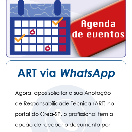
CONTATO
CURSOS
ENGENHEIRO EMPREENDEDOR
SEESP EDUCAÇÃO
PLATAFORMAS GRATUITAS
BENEFÍCIOS
APOSENTADORIA
CONVÊNIOS
PLANO DE SAÚDE
SEESPPREV