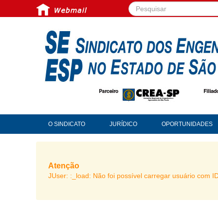
Pesquisar...
O SINDICATO
JURÍDICO
OPORTUNIDADES
Atenção
JUser: :_load: Não foi possível carregar usuário com I