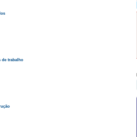
dos
 de trabalho
rução