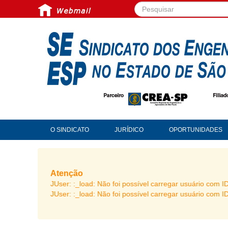
Pesquisar...
O SINDICATO
JURÍDICO
OPORTUNIDADES
Atenção
JUser: :_load: Não foi possível carregar usuário com I
JUser: :_load: Não foi possível carregar usuário com I