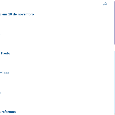
sto em 10 de novembro
a
o Paulo
ímicos
a
a reformas