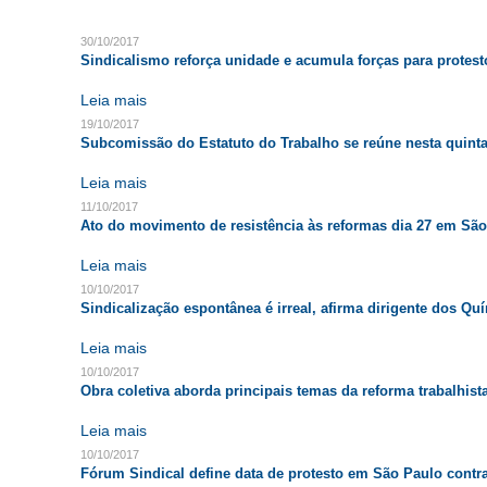
30/10/2017
Sindicalismo reforça unidade e acumula forças para prote
Leia mais
19/10/2017
Subcomissão do Estatuto do Trabalho se reúne nesta quint
Leia mais
11/10/2017
Ato do movimento de resistência às reformas dia 27 em Sã
Leia mais
10/10/2017
Sindicalização espontânea é irreal, afirma dirigente dos Qu
Leia mais
10/10/2017
Obra coletiva aborda principais temas da reforma trabalhist
Leia mais
10/10/2017
Fórum Sindical define data de protesto em São Paulo contr