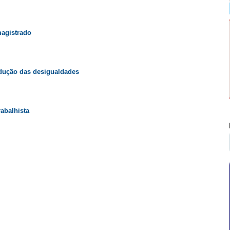
magistrado
edução das desigualdades
abalhista