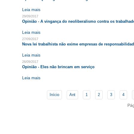
Leia mais
29/09/2017
Opinião - A vingança do neoliberalismo contra os trabalhad
Leia mais
27/09/2017
Nova lei trabalhista não exime empresas de responsabilidade
Leia mais
26/09/2017
Opinião - Eles não brincam em serviço
Leia mais
Início
Ant
1
2
3
4
Pág