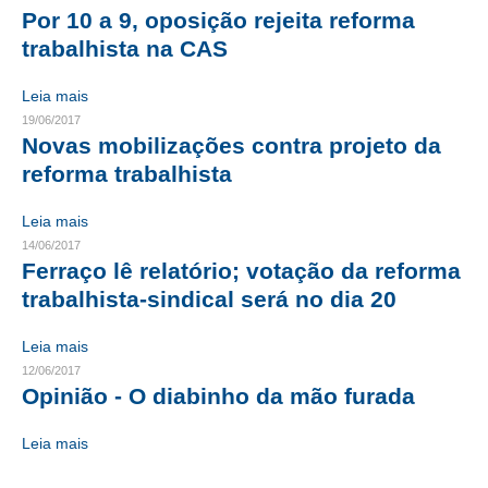
Por 10 a 9, oposição rejeita reforma
CONTATO
trabalhista na CAS
CURSOS
Leia mais
19/06/2017
ENGENHEIRO EMPREENDEDOR
Novas mobilizações contra projeto da
reforma trabalhista
SEESP EDUCAÇÃO
Leia mais
PLATAFORMAS GRATUITAS
14/06/2017
BENEFÍCIOS
Ferraço lê relatório; votação da reforma
trabalhista-sindical será no dia 20
APOSENTADORIA
Leia mais
CONVÊNIOS
12/06/2017
Opinião - O diabinho da mão furada
PLANO DE SAÚDE
Leia mais
SEESPPREV