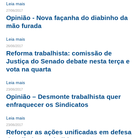
Leia mais
CONTRIBUIÇÕES
27/06/2017
Opinião - Nova façanha do diabinho da
CONTRIBUIÇÃO ASSISTENCIAL
mão furada
CONTRIBUIÇÃO ASSOCIATIVA OU ANUIDADE DE SÓCIO
Leia mais
26/06/2017
CONTRIBUIÇÃO SINDICAL URBANA
Reforma trabalhista: comissão de
Justiça do Senado debate nesta terça e
REVISÃO DE APOSENTADORIA
vota na quarta
FGTS EXPURGOS
Leia mais
FGTS CORREÇÃO
23/06/2017
Opinião – Desmonte trabalhista quer
LEGISLAÇÃO
enfraquecer os Sindicatos
LEI 4.950-A/1966 – PISO SALARIAL
Leia mais
LEI 5.194/1966 – REGULAMENTAÇÃO DA PROFISSÃO
23/06/2017
Reforçar as ações unificadas em defesa
LEI 6.496/1977 – ART