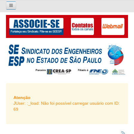
×
Pesquisar...
O SINDICATO
APRESENTAÇÃO
PALAVRA DO PRESIDENTE
DIRETORIA
DIRETORIA
LIVRO GESTÃO 2026-2029
Atenção
JUser: :_load: Não foi possível carregar usuário com ID:
SUBSEDES SINDICAIS
69
GALERIA EX-PRESIDENTES
ORGANOGRAMA