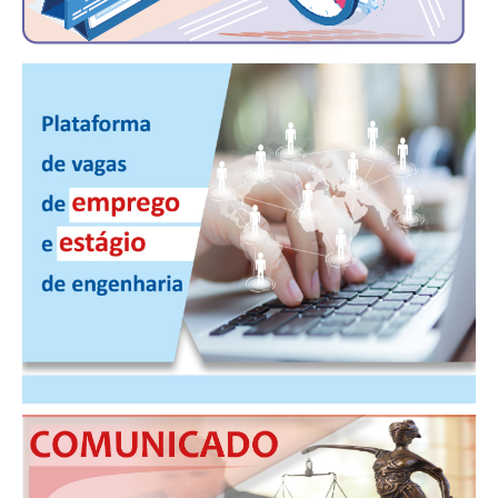
PUBLICAÇÕES
PUBLICIDADE
MANUAL DE REDAÇÃO
RELEASES
CONTATO
CADASTRO
ASSOCIE-SE
ATUALIZAÇÃO CADASTRAL
NÚCLEO JOVEM