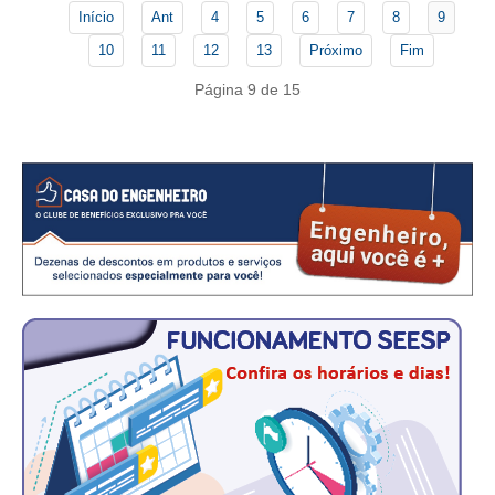
CONSÓRCIOS
Início
Ant
4
5
6
7
8
9
CAMPANHAS SALARIAIS
10
11
12
13
Próximo
Fim
Página 9 de 15
COMUNICAÇÃO
PALAVRA DO MURILO
NOTÍCIAS
CONTEÚDO ESPECIAL
JORNAL DO ENGENHEIRO
AGENDA
SEESP NOTÍCIAS
NOTÍCIAS NO WHATSAPP
FOTOS