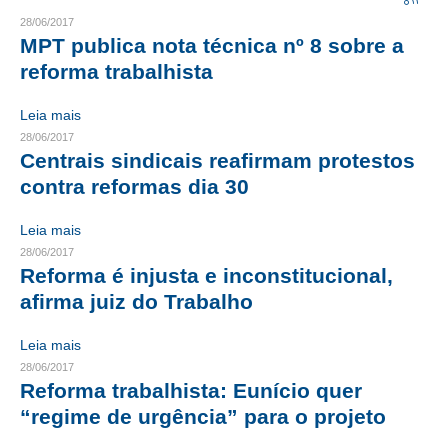
28/06/2017
CRESCE BRASIL
MPT publica nota técnica nº 8 sobre a
reforma trabalhista
CONSELHO TECNOLÓGICO
Leia mais
HISTÓRICO E ATUAÇÃO
28/06/2017
Centrais sindicais reafirmam protestos
COMPOSIÇÃO
contra reformas dia 30
CONSELHOS ASSESSORES
Leia mais
PERSONALIDADES DA TECNOLOGIA
28/06/2017
Reforma é injusta e inconstitucional,
NÚCLEO DA MULHER ENGENHEIRA
afirma juiz do Trabalho
TRANSPARÊNCIA
Leia mais
JURÍDICO
28/06/2017
Reforma trabalhista: Eunício quer
CONSULTORIA
“regime de urgência” para o projeto
ACORDOS, CONVENÇÕES E DISSÍDIOS