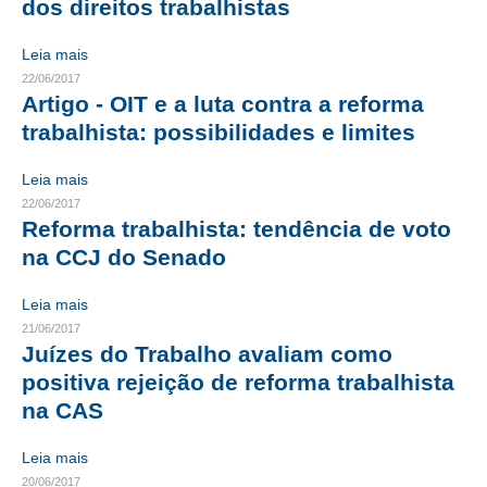
dos direitos trabalhistas
RES 1.002/2002 – CÓDIGO DE ÉTICA
Leia mais
22/06/2017
HOMOLOGAÇÕES
Artigo - OIT e a luta contra a reforma
trabalhista: possibilidades e limites
PISO SALARIAL
FIQUE POR DENTRO
Leia mais
22/06/2017
OPORTUNIDADES
Reforma trabalhista: tendência de voto
na CCJ do Senado
APRESENTAÇÃO
Leia mais
EMPREGO E ESTÁGIO
21/06/2017
Juízes do Trabalho avaliam como
CARREIRA
positiva rejeição de reforma trabalhista
AUTÔNOMOS E SERVIÇOS
na CAS
NEWSLETTER
Leia mais
20/06/2017
GUIA DAS ENGENHARIAS