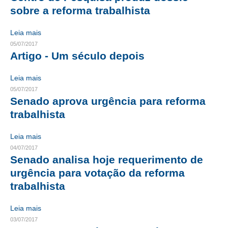
sobre a reforma trabalhista
RES 1.002/2002 – CÓDIGO DE ÉTICA
Leia mais
HOMOLOGAÇÕES
05/07/2017
Artigo - Um século depois
PISO SALARIAL
Leia mais
FIQUE POR DENTRO
05/07/2017
Senado aprova urgência para reforma
OPORTUNIDADES
trabalhista
APRESENTAÇÃO
Leia mais
EMPREGO E ESTÁGIO
04/07/2017
Senado analisa hoje requerimento de
CARREIRA
urgência para votação da reforma
trabalhista
AUTÔNOMOS E SERVIÇOS
NEWSLETTER
Leia mais
03/07/2017
GUIA DAS ENGENHARIAS