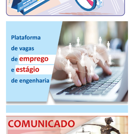
PUBLICAÇÕES
PUBLICIDADE
MANUAL DE REDAÇÃO
RELEASES
CONTATO
CADASTRO
ASSOCIE-SE
ATUALIZAÇÃO CADASTRAL
NÚCLEO JOVEM