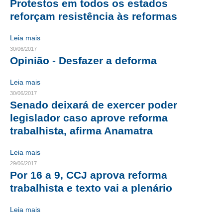
Protestos em todos os estados
reforçam resistência às reformas
CONTATO
Leia mais
CURSOS
30/06/2017
Opinião - Desfazer a deforma
ENGENHEIRO EMPREENDEDOR
SEESP EDUCAÇÃO
Leia mais
30/06/2017
PLATAFORMAS GRATUITAS
Senado deixará de exercer poder
legislador caso aprove reforma
BENEFÍCIOS
trabalhista, afirma Anamatra
APOSENTADORIA
Leia mais
CONVÊNIOS
29/06/2017
Por 16 a 9, CCJ aprova reforma
PLANO DE SAÚDE
trabalhista e texto vai a plenário
SEESPPREV
Leia mais