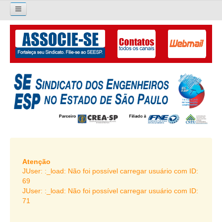
×
Pesquisar...
O SINDICATO
APRESENTAÇÃO
PALAVRA DO PRESIDENTE
DIRETORIA
DIRETORIA
LIVRO GESTÃO 2026-2029
Atenção
JUser: :_load: Não foi possível carregar usuário com ID:
SUBSEDES SINDICAIS
69
JUser: :_load: Não foi possível carregar usuário com ID:
GALERIA EX-PRESIDENTES
71
ORGANOGRAMA