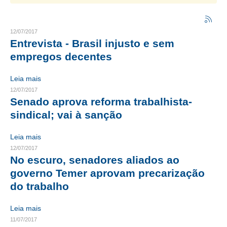
CRESCE BRASIL
12/07/2017
CONSELHO TECNOLÓGICO
Entrevista - Brasil injusto e sem
empregos decentes
HISTÓRICO E ATUAÇÃO
Leia mais
COMPOSIÇÃO
12/07/2017
Senado aprova reforma trabalhista-
CONSELHOS ASSESSORES
sindical; vai à sanção
PERSONALIDADES DA TECNOLOGIA
Leia mais
NÚCLEO DA MULHER ENGENHEIRA
12/07/2017
No escuro, senadores aliados ao
TRANSPARÊNCIA
governo Temer aprovam precarização
JURÍDICO
do trabalho
CONSULTORIA
Leia mais
11/07/2017
ACORDOS, CONVENÇÕES E DISSÍDIOS