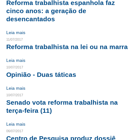
Reforma trabalhista espanhola faz
cinco anos: a geração de
CONTRIBUIÇÕES
desencantados
CONTRIBUIÇÃO ASSISTENCIAL
Leia mais
CONTRIBUIÇÃO ASSOCIATIVA OU ANUIDADE DE SÓCIO
11/07/2017
Reforma trabalhista na lei ou na marra
CONTRIBUIÇÃO SINDICAL URBANA
Leia mais
REVISÃO DE APOSENTADORIA
10/07/2017
Opinião - Duas táticas
FGTS EXPURGOS
FGTS CORREÇÃO
Leia mais
10/07/2017
LEGISLAÇÃO
Senado vota reforma trabalhista na
terça-feira (11)
LEI 4.950-A/1966 – PISO SALARIAL
Leia mais
LEI 5.194/1966 – REGULAMENTAÇÃO DA PROFISSÃO
06/07/2017
Centro de Pesquisa produz dossiê
LEI 6.496/1977 – ART