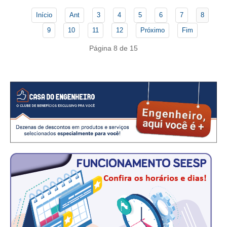
CONSÓRCIOS
Início
Ant
3
4
5
6
7
8
CAMPANHAS SALARIAIS
9
10
11
12
Próximo
Fim
COMUNICAÇÃO
Página 8 de 15
PALAVRA DO MURILO
NOTÍCIAS
CONTEÚDO ESPECIAL
JORNAL DO ENGENHEIRO
AGENDA
SEESP NOTÍCIAS
NOTÍCIAS NO WHATSAPP
FOTOS