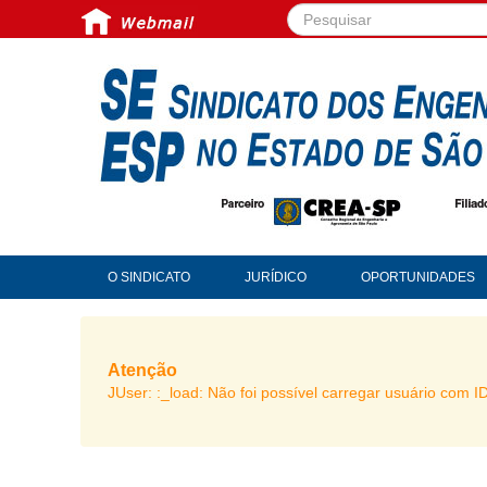
Pesquisar...
O SINDICATO
JURÍDICO
OPORTUNIDADES
Atenção
JUser: :_load: Não foi possível carregar usuário com I