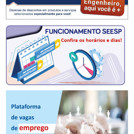
CONSÓRCIOS
CAMPANHAS SALARIAIS
COMUNICAÇÃO
PALAVRA DO MURILO
NOTÍCIAS
CONTEÚDO ESPECIAL
JORNAL DO ENGENHEIRO
AGENDA
SEESP NOTÍCIAS
NOTÍCIAS NO WHATSAPP
FOTOS