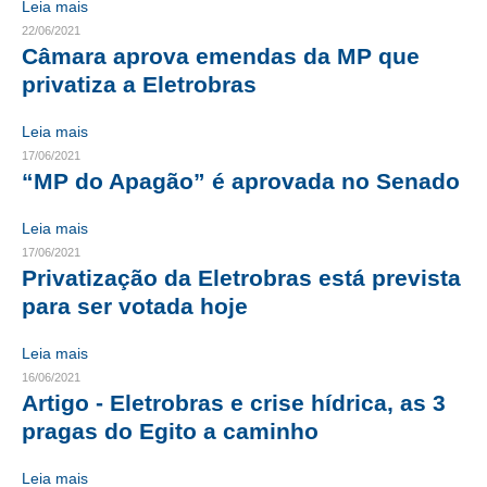
Leia mais
22/06/2021
CONTRIBUIÇÕES
Câmara aprova emendas da MP que
privatiza a Eletrobras
CONTRIBUIÇÃO ASSISTENCIAL
CONTRIBUIÇÃO ASSOCIATIVA OU ANUIDADE DE SÓCIO
Leia mais
17/06/2021
CONTRIBUIÇÃO SINDICAL URBANA
“MP do Apagão” é aprovada no Senado
REVISÃO DE APOSENTADORIA
Leia mais
17/06/2021
FGTS EXPURGOS
Privatização da Eletrobras está prevista
para ser votada hoje
FGTS CORREÇÃO
LEGISLAÇÃO
Leia mais
16/06/2021
LEI 4.950-A/1966 – PISO SALARIAL
Artigo - Eletrobras e crise hídrica, as 3
pragas do Egito a caminho
LEI 5.194/1966 – REGULAMENTAÇÃO DA PROFISSÃO
Leia mais
LEI 6.496/1977 – ART