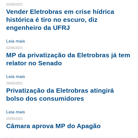
03/06/2021
Vender Eletrobras em crise hídrica
RES 1.002/2002 – CÓDIGO DE ÉTICA
histórica é tiro no escuro, diz
HOMOLOGAÇÕES
engenheiro da UFRJ
PISO SALARIAL
Leia mais
02/06/2021
FIQUE POR DENTRO
MP da privatização da Eletrobras já tem
relator no Senado
OPORTUNIDADES
APRESENTAÇÃO
Leia mais
26/05/2021
EMPREGO E ESTÁGIO
Privatização da Eletrobras atingirá
bolso dos consumidores
CARREIRA
Leia mais
AUTÔNOMOS E SERVIÇOS
20/05/2021
Câmara aprova MP do Apagão
NEWSLETTER
GUIA DAS ENGENHARIAS