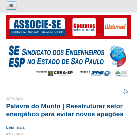
Pesquisar...
O SINDICATO
APRESENTAÇÃO
PALAVRA DO PRESIDENTE
DIRETORIA
DIRETORIA
LIVRO GESTÃO 2026-2029
22/08/2023
Palavra do Murilo | Reestruturar setor
SUBSEDES SINDICAIS
energético para evitar novos apagões
GALERIA EX-PRESIDENTES
Leia mais
09/05/2023
ORGANOGRAMA