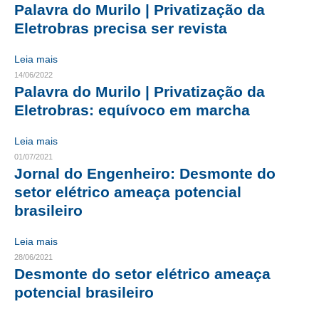
Palavra do Murilo | Privatização da
CRESCE BRASIL
Eletrobras precisa ser revista
CONSELHO TECNOLÓGICO
Leia mais
14/06/2022
HISTÓRICO E ATUAÇÃO
Palavra do Murilo | Privatização da
Eletrobras: equívoco em marcha
COMPOSIÇÃO
Leia mais
CONSELHOS ASSESSORES
01/07/2021
PERSONALIDADES DA TECNOLOGIA
Jornal do Engenheiro: Desmonte do
setor elétrico ameaça potencial
NÚCLEO DA MULHER ENGENHEIRA
brasileiro
TRANSPARÊNCIA
Leia mais
JURÍDICO
28/06/2021
Desmonte do setor elétrico ameaça
CONSULTORIA
potencial brasileiro
ACORDOS, CONVENÇÕES E DISSÍDIOS