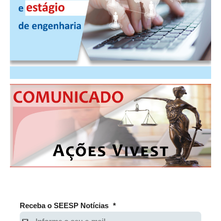
PUBLICAÇÕES
PUBLICIDADE
MANUAL DE REDAÇÃO
RELEASES
CONTATO
CADASTRO
ASSOCIE-SE
ATUALIZAÇÃO CADASTRAL
NÚCLEO JOVEM
Receba o SEESP Notícias
*