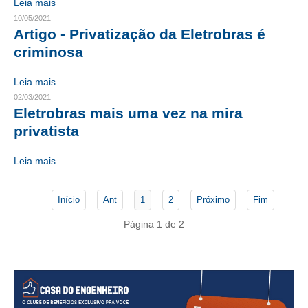
Leia mais
10/05/2021
CONTATO
Artigo - Privatização da Eletrobras é
criminosa
CURSOS
Leia mais
ENGENHEIRO EMPREENDEDOR
02/03/2021
Eletrobras mais uma vez na mira
SEESP EDUCAÇÃO
privatista
PLATAFORMAS GRATUITAS
Leia mais
BENEFÍCIOS
APOSENTADORIA
Início
Ant
1
2
Próximo
Fim
CONVÊNIOS
Página 1 de 2
PLANO DE SAÚDE
SEESPPREV