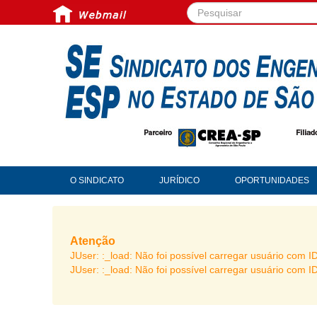
Pesquisar...
O SINDICATO
JURÍDICO
OPORTUNIDADES
Atenção
JUser: :_load: Não foi possível carregar usuário com I
JUser: :_load: Não foi possível carregar usuário com I