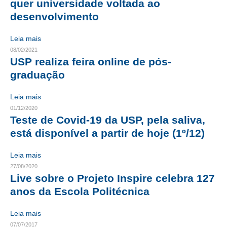
quer universidade voltada ao
desenvolvimento
RES 1.002/2002 – CÓDIGO DE ÉTICA
Leia mais
HOMOLOGAÇÕES
08/02/2021
USP realiza feira online de pós-
PISO SALARIAL
graduação
FIQUE POR DENTRO
Leia mais
OPORTUNIDADES
01/12/2020
Teste de Covid-19 da USP, pela saliva,
APRESENTAÇÃO
está disponível a partir de hoje (1º/12)
EMPREGO E ESTÁGIO
Leia mais
CARREIRA
27/08/2020
Live sobre o Projeto Inspire celebra 127
AUTÔNOMOS E SERVIÇOS
anos da Escola Politécnica
NEWSLETTER
Leia mais
07/07/2017
GUIA DAS ENGENHARIAS