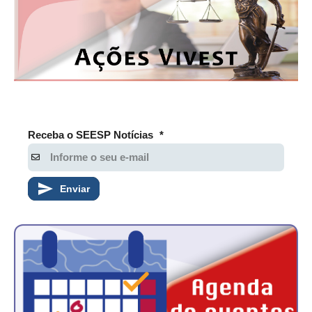
PUBLICAÇÕES
PUBLICIDADE
MANUAL DE REDAÇÃO
RELEASES
CONTATO
Receba o SEESP Notícias
*
CADASTRO
ASSOCIE-SE
Enviar
ATUALIZAÇÃO CADASTRAL
NÚCLEO JOVEM