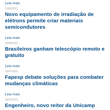
Leia mais
CONTRIBUIÇÕES
11/08/2021
Novo equipamento de irradiação de
CONTRIBUIÇÃO ASSISTENCIAL
elétrons permite criar materiais
semicondutores
CONTRIBUIÇÃO ASSOCIATIVA OU ANUIDADE DE SÓCIO
Leia mais
CONTRIBUIÇÃO SINDICAL URBANA
10/08/2021
Brasileiros ganham telescópio remoto e
REVISÃO DE APOSENTADORIA
gratuito
FGTS EXPURGOS
Leia mais
FGTS CORREÇÃO
29/07/2021
Fapesp debate soluções para combater
LEGISLAÇÃO
mudanças climáticas
LEI 4.950-A/1966 – PISO SALARIAL
Leia mais
LEI 5.194/1966 – REGULAMENTAÇÃO DA PROFISSÃO
26/04/2021
Engenheiro, novo reitor da Unicamp
LEI 6.496/1977 – ART