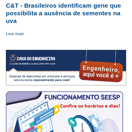
C&T - Brasileiros identificam gene que
CONTATO
possibilita a ausência de sementes na
uva
CURSOS
Leia mais
ENGENHEIRO EMPREENDEDOR
SEESP EDUCAÇÃO
PLATAFORMAS GRATUITAS
BENEFÍCIOS
APOSENTADORIA
CONVÊNIOS
PLANO DE SAÚDE
SEESPPREV