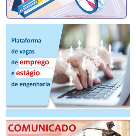
CONSÓRCIOS
CAMPANHAS SALARIAIS
COMUNICAÇÃO
PALAVRA DO MURILO
NOTÍCIAS
CONTEÚDO ESPECIAL
JORNAL DO ENGENHEIRO
AGENDA
SEESP NOTÍCIAS
NOTÍCIAS NO WHATSAPP
FOTOS