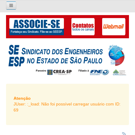
×
Pesquisar...
O SINDICATO
APRESENTAÇÃO
PALAVRA DO PRESIDENTE
DIRETORIA
DIRETORIA
LIVRO GESTÃO 2026-2029
Atenção
JUser: :_load: Não foi possível carregar usuário com ID:
SUBSEDES SINDICAIS
69
GALERIA EX-PRESIDENTES
ORGANOGRAMA