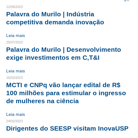
12/09/2023
CRESCE BRASIL
Palavra do Murilo | Indústria
competitiva demanda inovação
CONSELHO TECNOLÓGICO
Leia mais
HISTÓRICO E ATUAÇÃO
25/07/2023
Palavra do Murilo | Desenvolvimento
COMPOSIÇÃO
exige investimentos em C,T&I
CONSELHOS ASSESSORES
Leia mais
PERSONALIDADES DA TECNOLOGIA
15/03/2023
MCTI e CNPq vão lançar edital de R$
NÚCLEO DA MULHER ENGENHEIRA
100 milhões para estimular o ingresso
TRANSPARÊNCIA
de mulheres na ciência
JURÍDICO
Leia mais
24/02/2023
CONSULTORIA
Dirigentes do SEESP visitam InovaUSP
ACORDOS, CONVENÇÕES E DISSÍDIOS