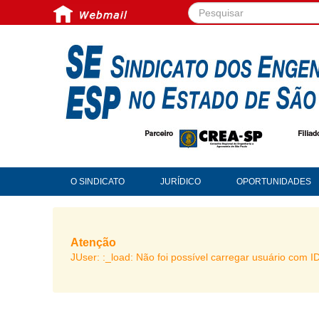
Pesquisar...
O SINDICATO
JURÍDICO
OPORTUNIDADES
Atenção
JUser: :_load: Não foi possível carregar usuário com I