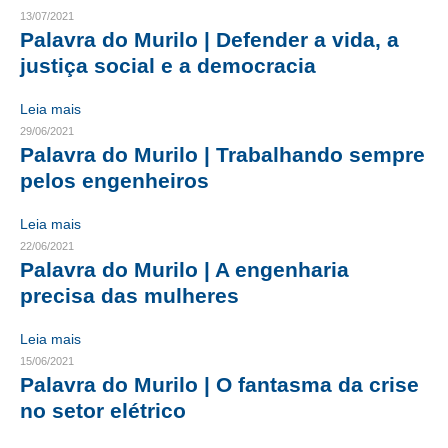
13/07/2021
CRESCE BRASIL
Palavra do Murilo | Defender a vida, a
justiça social e a democracia
CONSELHO TECNOLÓGICO
Leia mais
HISTÓRICO E ATUAÇÃO
29/06/2021
Palavra do Murilo | Trabalhando sempre
COMPOSIÇÃO
pelos engenheiros
CONSELHOS ASSESSORES
Leia mais
PERSONALIDADES DA TECNOLOGIA
22/06/2021
Palavra do Murilo | A engenharia
NÚCLEO DA MULHER ENGENHEIRA
precisa das mulheres
TRANSPARÊNCIA
Leia mais
JURÍDICO
15/06/2021
Palavra do Murilo | O fantasma da crise
CONSULTORIA
no setor elétrico
ACORDOS, CONVENÇÕES E DISSÍDIOS