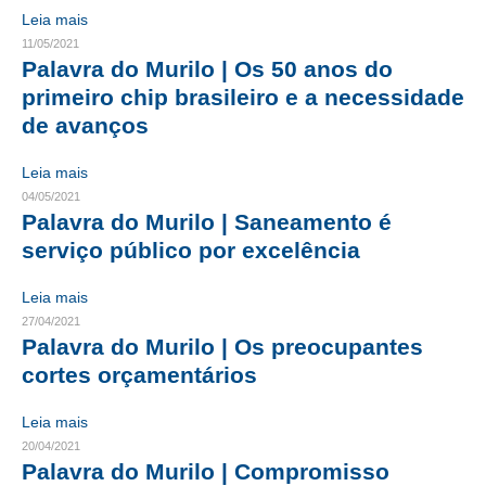
Leia mais
RES 1.002/2002 – CÓDIGO DE ÉTICA
11/05/2021
Palavra do Murilo | Os 50 anos do
HOMOLOGAÇÕES
primeiro chip brasileiro e a necessidade
de avanços
PISO SALARIAL
Leia mais
FIQUE POR DENTRO
04/05/2021
Palavra do Murilo | Saneamento é
OPORTUNIDADES
serviço público por excelência
APRESENTAÇÃO
Leia mais
EMPREGO E ESTÁGIO
27/04/2021
Palavra do Murilo | Os preocupantes
CARREIRA
cortes orçamentários
AUTÔNOMOS E SERVIÇOS
Leia mais
NEWSLETTER
20/04/2021
Palavra do Murilo | Compromisso
GUIA DAS ENGENHARIAS