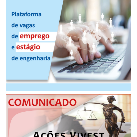
PUBLICAÇÕES
PUBLICIDADE
MANUAL DE REDAÇÃO
RELEASES
CONTATO
CADASTRO
ASSOCIE-SE
ATUALIZAÇÃO CADASTRAL
NÚCLEO JOVEM