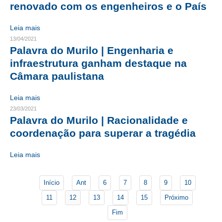
renovado com os engenheiros e o País
CONTATO
Leia mais
13/04/2021
CURSOS
Palavra do Murilo | Engenharia e
ENGENHEIRO EMPREENDEDOR
infraestrutura ganham destaque na
Câmara paulistana
SEESP EDUCAÇÃO
Leia mais
PLATAFORMAS GRATUITAS
23/03/2021
Palavra do Murilo | Racionalidade e
BENEFÍCIOS
coordenação para superar a tragédia
APOSENTADORIA
Leia mais
CONVÊNIOS
PLANO DE SAÚDE
Início
Ant
6
7
8
9
10
11
12
13
14
15
Próximo
SEESPPREV
Fim