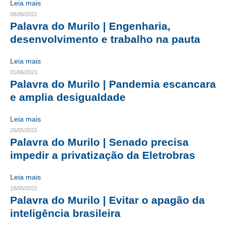
Leia mais
08/06/2021
CONTRIBUIÇÕES
Palavra do Murilo | Engenharia,
desenvolvimento e trabalho na pauta
CONTRIBUIÇÃO ASSISTENCIAL
CONTRIBUIÇÃO ASSOCIATIVA OU ANUIDADE DE SÓCIO
Leia mais
01/06/2021
CONTRIBUIÇÃO SINDICAL URBANA
Palavra do Murilo | Pandemia escancara
e amplia desigualdade
REVISÃO DE APOSENTADORIA
Leia mais
FGTS EXPURGOS
25/05/2021
Palavra do Murilo | Senado precisa
FGTS CORREÇÃO
impedir a privatização da Eletrobras
LEGISLAÇÃO
Leia mais
LEI 4.950-A/1966 – PISO SALARIAL
18/05/2021
Palavra do Murilo | Evitar o apagão da
LEI 5.194/1966 – REGULAMENTAÇÃO DA PROFISSÃO
inteligência brasileira
LEI 6.496/1977 – ART