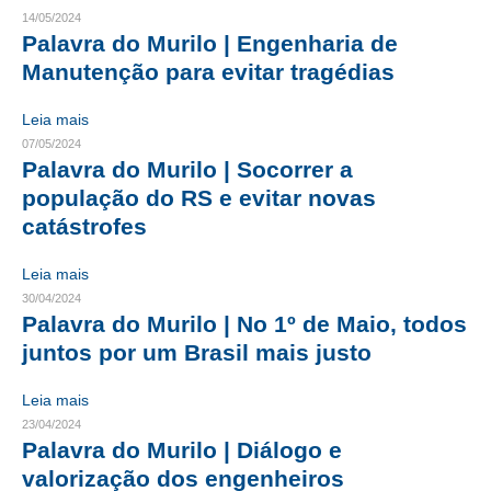
14/05/2024
CRESCE BRASIL
Palavra do Murilo | Engenharia de
Manutenção para evitar tragédias
CONSELHO TECNOLÓGICO
Leia mais
HISTÓRICO E ATUAÇÃO
07/05/2024
Palavra do Murilo | Socorrer a
COMPOSIÇÃO
população do RS e evitar novas
CONSELHOS ASSESSORES
catástrofes
PERSONALIDADES DA TECNOLOGIA
Leia mais
30/04/2024
NÚCLEO DA MULHER ENGENHEIRA
Palavra do Murilo | No 1º de Maio, todos
juntos por um Brasil mais justo
TRANSPARÊNCIA
JURÍDICO
Leia mais
23/04/2024
CONSULTORIA
Palavra do Murilo | Diálogo e
valorização dos engenheiros
ACORDOS, CONVENÇÕES E DISSÍDIOS