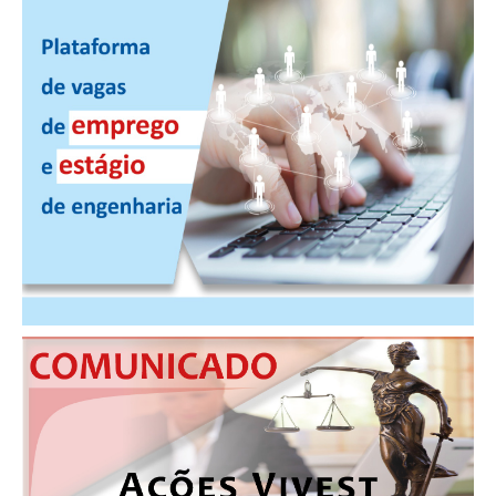
PUBLICAÇÕES
PUBLICIDADE
MANUAL DE REDAÇÃO
RELEASES
CONTATO
CADASTRO
ASSOCIE-SE
ATUALIZAÇÃO CADASTRAL
NÚCLEO JOVEM