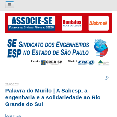
Pesquisar...
O SINDICATO
APRESENTAÇÃO
PALAVRA DO PRESIDENTE
DIRETORIA
DIRETORIA
LIVRO GESTÃO 2026-2029
21/05/2024
Palavra do Murilo | A Sabesp, a
SUBSEDES SINDICAIS
engenharia e a solidariedade ao Rio
Grande do Sul
GALERIA EX-PRESIDENTES
Leia mais
ORGANOGRAMA