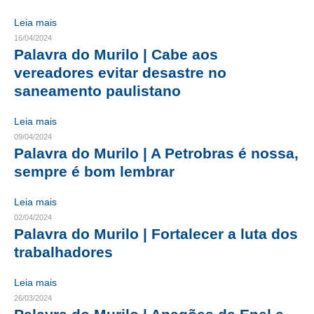
Leia mais
CONTRIBUIÇÕES
16/04/2024
Palavra do Murilo | Cabe aos
CONTRIBUIÇÃO ASSISTENCIAL
vereadores evitar desastre no
CONTRIBUIÇÃO ASSOCIATIVA OU ANUIDADE DE SÓCIO
saneamento paulistano
CONTRIBUIÇÃO SINDICAL URBANA
Leia mais
09/04/2024
REVISÃO DE APOSENTADORIA
Palavra do Murilo | A Petrobras é nossa,
FGTS EXPURGOS
sempre é bom lembrar
FGTS CORREÇÃO
Leia mais
02/04/2024
LEGISLAÇÃO
Palavra do Murilo | Fortalecer a luta dos
trabalhadores
LEI 4.950-A/1966 – PISO SALARIAL
Leia mais
LEI 5.194/1966 – REGULAMENTAÇÃO DA PROFISSÃO
26/03/2024
LEI 6.496/1977 – ART