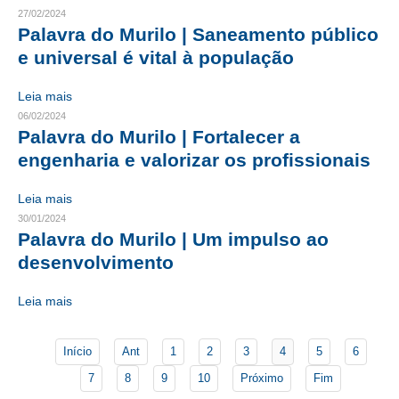
27/02/2024
Palavra do Murilo | Saneamento público
CONTATO
e universal é vital à população
CURSOS
Leia mais
ENGENHEIRO EMPREENDEDOR
06/02/2024
Palavra do Murilo | Fortalecer a
SEESP EDUCAÇÃO
engenharia e valorizar os profissionais
PLATAFORMAS GRATUITAS
Leia mais
BENEFÍCIOS
30/01/2024
Palavra do Murilo | Um impulso ao
APOSENTADORIA
desenvolvimento
CONVÊNIOS
Leia mais
PLANO DE SAÚDE
Início
Ant
1
2
3
4
5
6
SEESPPREV
7
8
9
10
Próximo
Fim