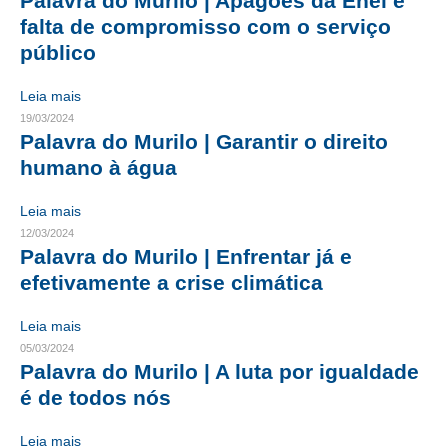
Palavra do Murilo | Apagões da Enel e
falta de compromisso com o serviço
RES 1.002/2002 – CÓDIGO DE ÉTICA
público
HOMOLOGAÇÕES
Leia mais
19/03/2024
PISO SALARIAL
Palavra do Murilo | Garantir o direito
FIQUE POR DENTRO
humano à água
OPORTUNIDADES
Leia mais
12/03/2024
APRESENTAÇÃO
Palavra do Murilo | Enfrentar já e
efetivamente a crise climática
EMPREGO E ESTÁGIO
CARREIRA
Leia mais
05/03/2024
AUTÔNOMOS E SERVIÇOS
Palavra do Murilo | A luta por igualdade
é de todos nós
NEWSLETTER
Leia mais
GUIA DAS ENGENHARIAS