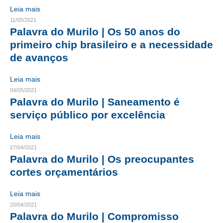
Leia mais
RES 1.002/2002 – CÓDIGO DE ÉTICA
11/05/2021
Palavra do Murilo | Os 50 anos do
HOMOLOGAÇÕES
primeiro chip brasileiro e a necessidade
de avanços
PISO SALARIAL
Leia mais
FIQUE POR DENTRO
04/05/2021
Palavra do Murilo | Saneamento é
OPORTUNIDADES
serviço público por excelência
APRESENTAÇÃO
Leia mais
EMPREGO E ESTÁGIO
27/04/2021
Palavra do Murilo | Os preocupantes
CARREIRA
cortes orçamentários
AUTÔNOMOS E SERVIÇOS
Leia mais
NEWSLETTER
20/04/2021
Palavra do Murilo | Compromisso
GUIA DAS ENGENHARIAS