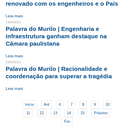
renovado com os engenheiros e o País
CONTATO
Leia mais
13/04/2021
CURSOS
Palavra do Murilo | Engenharia e
ENGENHEIRO EMPREENDEDOR
infraestrutura ganham destaque na
Câmara paulistana
SEESP EDUCAÇÃO
Leia mais
PLATAFORMAS GRATUITAS
23/03/2021
Palavra do Murilo | Racionalidade e
BENEFÍCIOS
coordenação para superar a tragédia
APOSENTADORIA
Leia mais
CONVÊNIOS
PLANO DE SAÚDE
Início
Ant
6
7
8
9
10
11
12
13
14
15
Próximo
SEESPPREV
Fim