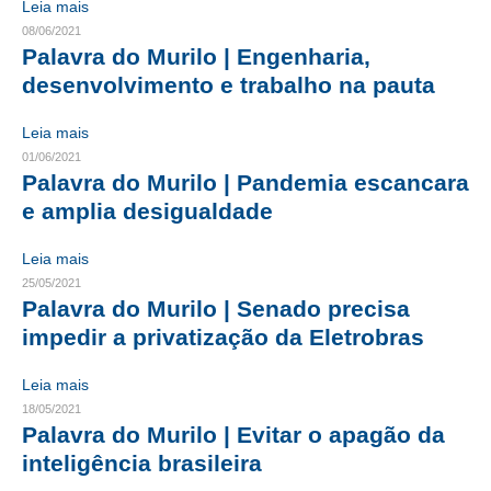
Leia mais
08/06/2021
CONTRIBUIÇÕES
Palavra do Murilo | Engenharia,
desenvolvimento e trabalho na pauta
CONTRIBUIÇÃO ASSISTENCIAL
CONTRIBUIÇÃO ASSOCIATIVA OU ANUIDADE DE SÓCIO
Leia mais
01/06/2021
CONTRIBUIÇÃO SINDICAL URBANA
Palavra do Murilo | Pandemia escancara
e amplia desigualdade
REVISÃO DE APOSENTADORIA
Leia mais
FGTS EXPURGOS
25/05/2021
Palavra do Murilo | Senado precisa
FGTS CORREÇÃO
impedir a privatização da Eletrobras
LEGISLAÇÃO
Leia mais
LEI 4.950-A/1966 – PISO SALARIAL
18/05/2021
Palavra do Murilo | Evitar o apagão da
LEI 5.194/1966 – REGULAMENTAÇÃO DA PROFISSÃO
inteligência brasileira
LEI 6.496/1977 – ART