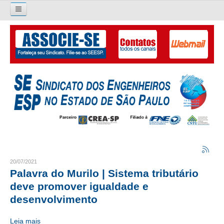
Pesquisar...
O SINDICATO
APRESENTAÇÃO
PALAVRA DO PRESIDENTE
DIRETORIA
DIRETORIA
LIVRO GESTÃO 2026-2029
20/07/2021
Palavra do Murilo | Sistema tributário
SUBSEDES SINDICAIS
deve promover igualdade e
desenvolvimento
GALERIA EX-PRESIDENTES
Leia mais
ORGANOGRAMA