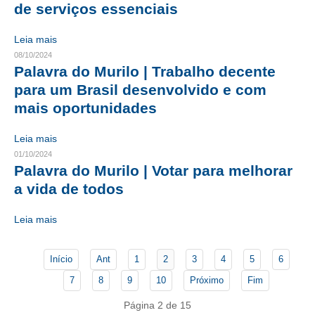
de serviços essenciais
CONTATO
Leia mais
08/10/2024
CURSOS
Palavra do Murilo | Trabalho decente
ENGENHEIRO EMPREENDEDOR
para um Brasil desenvolvido e com
mais oportunidades
SEESP EDUCAÇÃO
Leia mais
PLATAFORMAS GRATUITAS
01/10/2024
Palavra do Murilo | Votar para melhorar
BENEFÍCIOS
a vida de todos
APOSENTADORIA
Leia mais
CONVÊNIOS
PLANO DE SAÚDE
Início
Ant
1
2
3
4
5
6
7
8
9
10
Próximo
Fim
SEESPPREV
Página 2 de 15