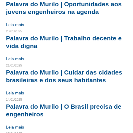
Palavra do Murilo | Oportunidades aos
CRESCE BRASIL
jovens engenheiros na agenda
CONSELHO TECNOLÓGICO
Leia mais
28/01/2025
HISTÓRICO E ATUAÇÃO
Palavra do Murilo | Trabalho decente e
vida digna
COMPOSIÇÃO
Leia mais
CONSELHOS ASSESSORES
21/01/2025
PERSONALIDADES DA TECNOLOGIA
Palavra do Murilo | Cuidar das cidades
brasileiras e dos seus habitantes
NÚCLEO DA MULHER ENGENHEIRA
Leia mais
TRANSPARÊNCIA
14/01/2025
Palavra do Murilo | O Brasil precisa de
JURÍDICO
engenheiros
CONSULTORIA
Leia mais
ACORDOS, CONVENÇÕES E DISSÍDIOS