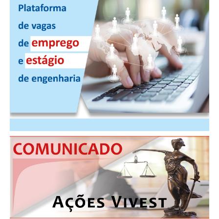
PUBLICAÇÕES
PUBLICIDADE
MANUAL DE REDAÇÃO
RELEASES
CONTATO
CADASTRO
ASSOCIE-SE
ATUALIZAÇÃO CADASTRAL
NÚCLEO JOVEM