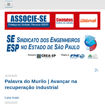
Pesquisar...
O SINDICATO
APRESENTAÇÃO
PALAVRA DO PRESIDENTE
DIRETORIA
DIRETORIA
LIVRO GESTÃO 2026-2029
11/02/2025
Palavra do Murilo | Avançar na
SUBSEDES SINDICAIS
recuperação industrial
GALERIA EX-PRESIDENTES
Leia mais
04/02/2025
ORGANOGRAMA