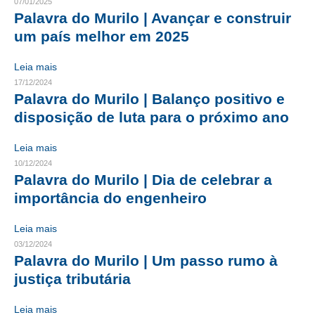
07/01/2025
Palavra do Murilo | Avançar e construir
CONTRIBUIÇÕES
um país melhor em 2025
CONTRIBUIÇÃO ASSISTENCIAL
Leia mais
CONTRIBUIÇÃO ASSOCIATIVA OU ANUIDADE DE SÓCIO
17/12/2024
Palavra do Murilo | Balanço positivo e
CONTRIBUIÇÃO SINDICAL URBANA
disposição de luta para o próximo ano
REVISÃO DE APOSENTADORIA
Leia mais
10/12/2024
FGTS EXPURGOS
Palavra do Murilo | Dia de celebrar a
importância do engenheiro
FGTS CORREÇÃO
LEGISLAÇÃO
Leia mais
03/12/2024
LEI 4.950-A/1966 – PISO SALARIAL
Palavra do Murilo | Um passo rumo à
justiça tributária
LEI 5.194/1966 – REGULAMENTAÇÃO DA PROFISSÃO
Leia mais
LEI 6.496/1977 – ART