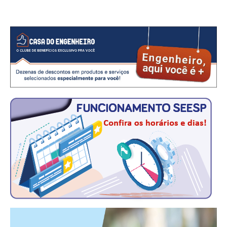
CONSÓRCIOS
CAMPANHAS SALARIAIS
COMUNICAÇÃO
PALAVRA DO MURILO
NOTÍCIAS
CONTEÚDO ESPECIAL
JORNAL DO ENGENHEIRO
AGENDA
SEESP NOTÍCIAS
NOTÍCIAS NO WHATSAPP
FOTOS