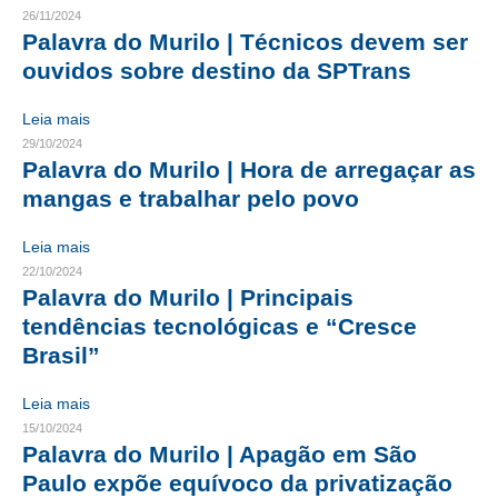
26/11/2024
Palavra do Murilo | Técnicos devem ser
RES 1.002/2002 – CÓDIGO DE ÉTICA
ouvidos sobre destino da SPTrans
HOMOLOGAÇÕES
Leia mais
PISO SALARIAL
29/10/2024
Palavra do Murilo | Hora de arregaçar as
FIQUE POR DENTRO
mangas e trabalhar pelo povo
OPORTUNIDADES
Leia mais
APRESENTAÇÃO
22/10/2024
Palavra do Murilo | Principais
EMPREGO E ESTÁGIO
tendências tecnológicas e “Cresce
Brasil”
CARREIRA
Leia mais
AUTÔNOMOS E SERVIÇOS
15/10/2024
Palavra do Murilo | Apagão em São
NEWSLETTER
Paulo expõe equívoco da privatização
GUIA DAS ENGENHARIAS