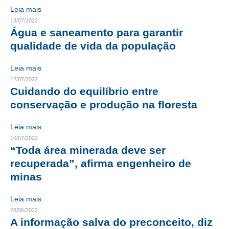
Leia mais
RES 1.002/2002 – CÓDIGO DE ÉTICA
13/07/2022
Água e saneamento para garantir
HOMOLOGAÇÕES
qualidade de vida da população
PISO SALARIAL
Leia mais
12/07/2022
FIQUE POR DENTRO
Cuidando do equilíbrio entre
conservação e produção na floresta
OPORTUNIDADES
APRESENTAÇÃO
Leia mais
10/07/2022
EMPREGO E ESTÁGIO
“Toda área minerada deve ser
recuperada”, afirma engenheiro de
CARREIRA
minas
AUTÔNOMOS E SERVIÇOS
Leia mais
NEWSLETTER
28/06/2022
A informação salva do preconceito, diz
GUIA DAS ENGENHARIAS