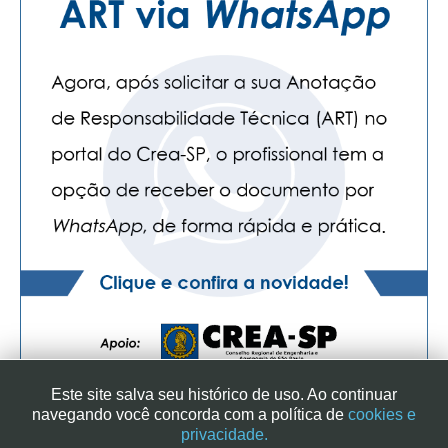
Este site salva seu histórico de uso. Ao continuar
navegando você concorda com a política de
cookies e
privacidade.
SINDICATO DOS ENGENHEIROS NO ESTADO DE SÃO PAULO