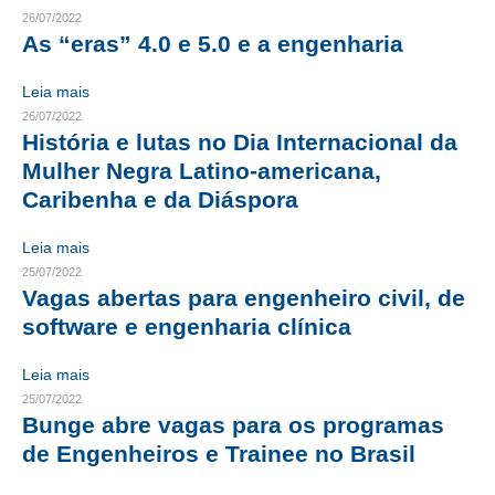
26/07/2022
CRESCE BRASIL
As “eras” 4.0 e 5.0 e a engenharia
CONSELHO TECNOLÓGICO
Leia mais
26/07/2022
HISTÓRICO E ATUAÇÃO
História e lutas no Dia Internacional da
Mulher Negra Latino-americana,
COMPOSIÇÃO
Caribenha e da Diáspora
CONSELHOS ASSESSORES
Leia mais
PERSONALIDADES DA TECNOLOGIA
25/07/2022
Vagas abertas para engenheiro civil, de
NÚCLEO DA MULHER ENGENHEIRA
software e engenharia clínica
TRANSPARÊNCIA
Leia mais
JURÍDICO
25/07/2022
Bunge abre vagas para os programas
CONSULTORIA
de Engenheiros e Trainee no Brasil
ACORDOS, CONVENÇÕES E DISSÍDIOS