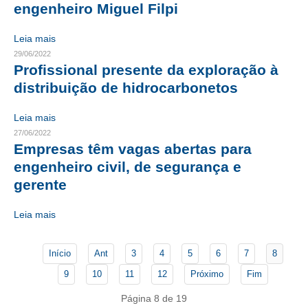
engenheiro Miguel Filpi
CONTATO
Leia mais
29/06/2022
CURSOS
Profissional presente da exploração à
ENGENHEIRO EMPREENDEDOR
distribuição de hidrocarbonetos
SEESP EDUCAÇÃO
Leia mais
27/06/2022
PLATAFORMAS GRATUITAS
Empresas têm vagas abertas para
engenheiro civil, de segurança e
BENEFÍCIOS
gerente
APOSENTADORIA
Leia mais
CONVÊNIOS
PLANO DE SAÚDE
Início
Ant
3
4
5
6
7
8
9
10
11
12
Próximo
Fim
SEESPPREV
Página 8 de 19