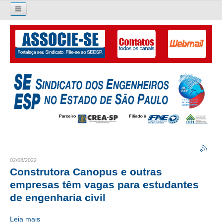
Pesquisar...
O SINDICATO
APRESENTAÇÃO
PALAVRA DO PRESIDENTE
DIRETORIA
DIRETORIA
LIVRO GESTÃO 2026-2029
02/08/2022
Construtora Canopus e outras
SUBSEDES SINDICAIS
empresas têm vagas para estudantes
de engenharia civil
GALERIA EX-PRESIDENTES
Leia mais
ORGANOGRAMA