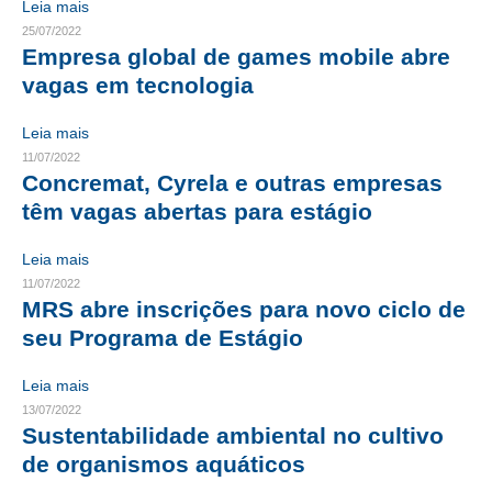
Leia mais
25/07/2022
CONTRIBUIÇÕES
Empresa global de games mobile abre
vagas em tecnologia
CONTRIBUIÇÃO ASSISTENCIAL
CONTRIBUIÇÃO ASSOCIATIVA OU ANUIDADE DE SÓCIO
Leia mais
11/07/2022
CONTRIBUIÇÃO SINDICAL URBANA
Concremat, Cyrela e outras empresas
têm vagas abertas para estágio
REVISÃO DE APOSENTADORIA
Leia mais
FGTS EXPURGOS
11/07/2022
MRS abre inscrições para novo ciclo de
FGTS CORREÇÃO
seu Programa de Estágio
LEGISLAÇÃO
Leia mais
LEI 4.950-A/1966 – PISO SALARIAL
13/07/2022
Sustentabilidade ambiental no cultivo
LEI 5.194/1966 – REGULAMENTAÇÃO DA PROFISSÃO
de organismos aquáticos
LEI 6.496/1977 – ART