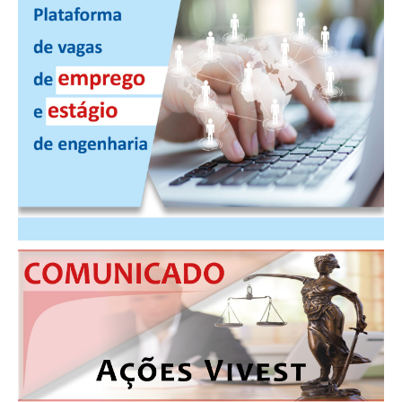
PUBLICAÇÕES
PUBLICIDADE
MANUAL DE REDAÇÃO
RELEASES
CONTATO
CADASTRO
ASSOCIE-SE
ATUALIZAÇÃO CADASTRAL
NÚCLEO JOVEM