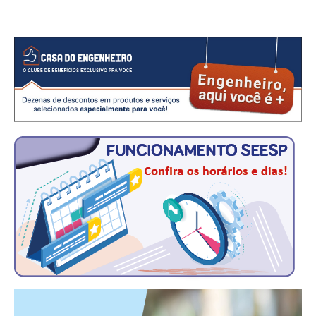
CONSÓRCIOS
CAMPANHAS SALARIAIS
COMUNICAÇÃO
PALAVRA DO MURILO
NOTÍCIAS
CONTEÚDO ESPECIAL
JORNAL DO ENGENHEIRO
AGENDA
SEESP NOTÍCIAS
NOTÍCIAS NO WHATSAPP
FOTOS