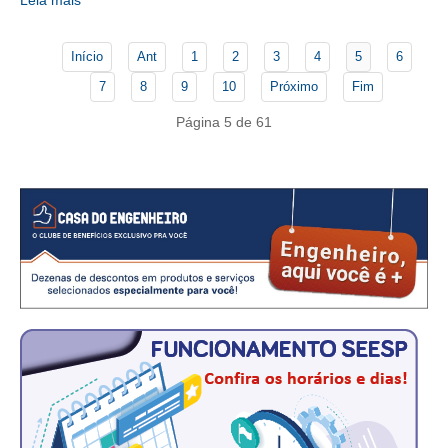
Leia mais
CONTATO
Início
Ant
1
2
3
4
5
6
CURSOS
7
8
9
10
Próximo
Fim
ENGENHEIRO EMPREENDEDOR
Página 5 de 61
SEESP EDUCAÇÃO
PLATAFORMAS GRATUITAS
BENEFÍCIOS
APOSENTADORIA
CONVÊNIOS
PLANO DE SAÚDE
SEESPPREV