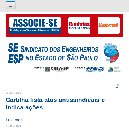
Pesquisar...
O SINDICATO
APRESENTAÇÃO
PALAVRA DO PRESIDENTE
DIRETORIA
DIRETORIA
LIVRO GESTÃO 2026-2029
20/05/2024
Cartilha lista atos antissindicais e
SUBSEDES SINDICAIS
indica ações
GALERIA EX-PRESIDENTES
Leia mais
17/05/2024
ORGANOGRAMA