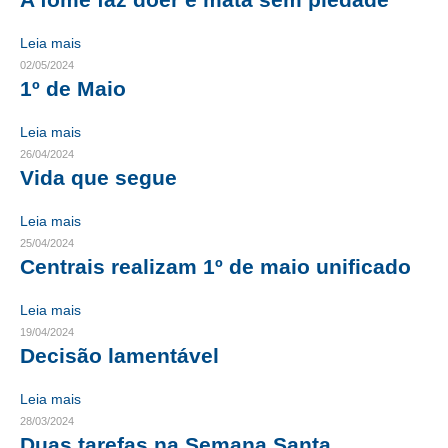
CONTRIBUIÇÕES
Leia mais
02/05/2024
CONTRIBUIÇÃO ASSISTENCIAL
1º de Maio
CONTRIBUIÇÃO ASSOCIATIVA OU ANUIDADE DE SÓCIO
Leia mais
26/04/2024
CONTRIBUIÇÃO SINDICAL URBANA
Vida que segue
REVISÃO DE APOSENTADORIA
Leia mais
FGTS EXPURGOS
25/04/2024
Centrais realizam 1º de maio unificado
FGTS CORREÇÃO
Leia mais
LEGISLAÇÃO
19/04/2024
Decisão lamentável
LEI 4.950-A/1966 – PISO SALARIAL
Leia mais
LEI 5.194/1966 – REGULAMENTAÇÃO DA PROFISSÃO
28/03/2024
Duas tarefas na Semana Santa
LEI 6.496/1977 – ART