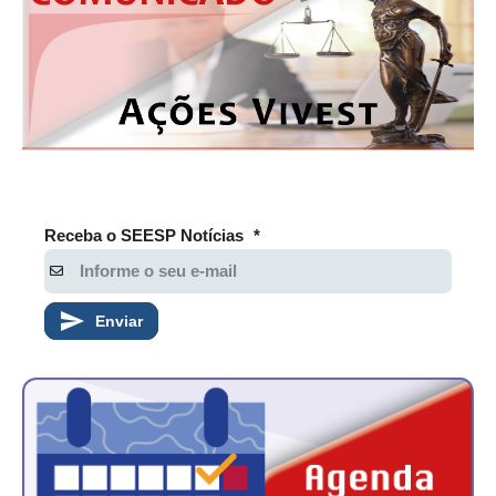
PUBLICAÇÕES
PUBLICIDADE
MANUAL DE REDAÇÃO
RELEASES
CONTATO
CADASTRO
Receba o SEESP Notícias
*
ASSOCIE-SE
ATUALIZAÇÃO CADASTRAL
Enviar
NÚCLEO JOVEM