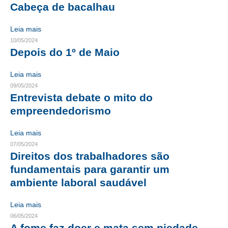
Cabeça de bacalhau
CRESCE BRASIL
Leia mais
CONSELHO TECNOLÓGICO
10/05/2024
Depois do 1º de Maio
HISTÓRICO E ATUAÇÃO
Leia mais
COMPOSIÇÃO
09/05/2024
Entrevista debate o mito do
CONSELHOS ASSESSORES
empreendedorismo
PERSONALIDADES DA TECNOLOGIA
Leia mais
NÚCLEO DA MULHER ENGENHEIRA
07/05/2024
Direitos dos trabalhadores são
TRANSPARÊNCIA
fundamentais para garantir um
ambiente laboral saudável
JURÍDICO
Leia mais
CONSULTORIA
06/05/2024
ACORDOS, CONVENÇÕES E DISSÍDIOS
A fome faz doer e mata sem piedade