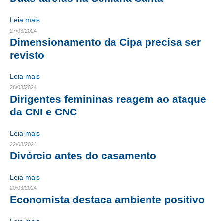
RES 1.002/2002 – CÓDIGO DE ÉTICA
Leia mais
27/03/2024
HOMOLOGAÇÕES
Dimensionamento da Cipa precisa ser
revisto
PISO SALARIAL
Leia mais
FIQUE POR DENTRO
26/03/2024
Dirigentes femininas reagem ao ataque
OPORTUNIDADES
da CNI e CNC
APRESENTAÇÃO
Leia mais
EMPREGO E ESTÁGIO
22/03/2024
Divórcio antes do casamento
CARREIRA
Leia mais
AUTÔNOMOS E SERVIÇOS
20/03/2024
Economista destaca ambiente positivo
NEWSLETTER
GUIA DAS ENGENHARIAS