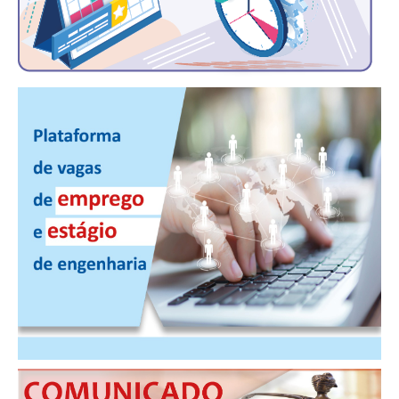
CONSÓRCIOS
CAMPANHAS SALARIAIS
COMUNICAÇÃO
PALAVRA DO MURILO
NOTÍCIAS
CONTEÚDO ESPECIAL
JORNAL DO ENGENHEIRO
AGENDA
SEESP NOTÍCIAS
NOTÍCIAS NO WHATSAPP
FOTOS