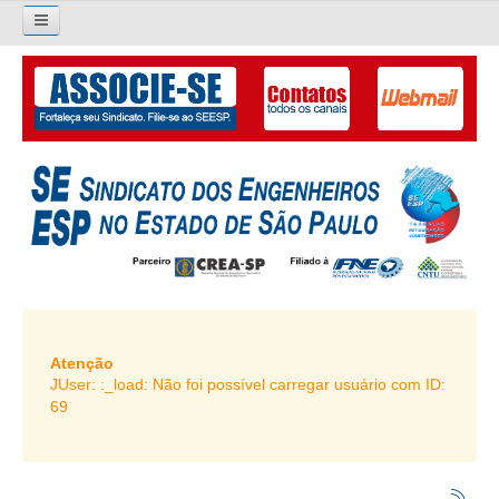
×
Pesquisar...
O SINDICATO
APRESENTAÇÃO
PALAVRA DO PRESIDENTE
DIRETORIA
DIRETORIA
LIVRO GESTÃO 2026-2029
Atenção
JUser: :_load: Não foi possível carregar usuário com ID:
SUBSEDES SINDICAIS
69
GALERIA EX-PRESIDENTES
ORGANOGRAMA