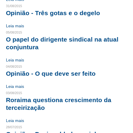
31/08/2015
RES 1.002/2002 – CÓDIGO DE ÉTICA
Opinião - Três gotas e o degelo
HOMOLOGAÇÕES
Leia mais
05/08/2015
PISO SALARIAL
O papel do dirigente sindical na atual
conjuntura
FIQUE POR DENTRO
OPORTUNIDADES
Leia mais
04/08/2015
APRESENTAÇÃO
Opinião - O que deve ser feito
EMPREGO E ESTÁGIO
Leia mais
03/08/2015
CARREIRA
Roraima questiona crescimento da
terceirização
AUTÔNOMOS E SERVIÇOS
Leia mais
NEWSLETTER
28/07/2015
GUIA DAS ENGENHARIAS