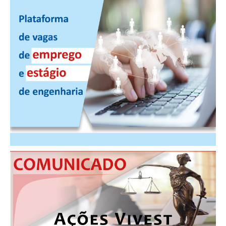
PUBLICAÇÕES
PUBLICIDADE
MANUAL DE REDAÇÃO
RELEASES
CONTATO
CADASTRO
ASSOCIE-SE
ATUALIZAÇÃO CADASTRAL
NÚCLEO JOVEM