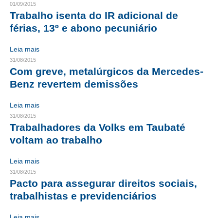
01/09/2015
Trabalho isenta do IR adicional de
CONTRIBUIÇÕES
férias, 13º e abono pecuniário
CONTRIBUIÇÃO ASSISTENCIAL
Leia mais
CONTRIBUIÇÃO ASSOCIATIVA OU ANUIDADE DE SÓCIO
31/08/2015
Com greve, metalúrgicos da Mercedes-
CONTRIBUIÇÃO SINDICAL URBANA
Benz revertem demissões
REVISÃO DE APOSENTADORIA
Leia mais
31/08/2015
FGTS EXPURGOS
Trabalhadores da Volks em Taubaté
FGTS CORREÇÃO
voltam ao trabalho
LEGISLAÇÃO
Leia mais
31/08/2015
LEI 4.950-A/1966 – PISO SALARIAL
Pacto para assegurar direitos sociais,
trabalhistas e previdenciários
LEI 5.194/1966 – REGULAMENTAÇÃO DA PROFISSÃO
LEI 6.496/1977 – ART
Leia mais