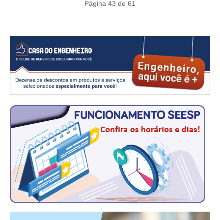
CONSÓRCIOS
Página 43 de 61
CAMPANHAS SALARIAIS
COMUNICAÇÃO
PALAVRA DO MURILO
NOTÍCIAS
CONTEÚDO ESPECIAL
JORNAL DO ENGENHEIRO
AGENDA
SEESP NOTÍCIAS
NOTÍCIAS NO WHATSAPP
FOTOS