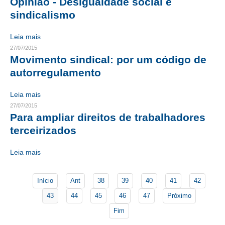
Opinião - Desigualdade social e
sindicalismo
CONTATO
Leia mais
CURSOS
27/07/2015
Movimento sindical: por um código de
ENGENHEIRO EMPREENDEDOR
autorregulamento
SEESP EDUCAÇÃO
Leia mais
PLATAFORMAS GRATUITAS
27/07/2015
Para ampliar direitos de trabalhadores
BENEFÍCIOS
terceirizados
APOSENTADORIA
Leia mais
CONVÊNIOS
Início
Ant
38
39
40
41
42
PLANO DE SAÚDE
43
44
45
46
47
Próximo
SEESPPREV
Fim