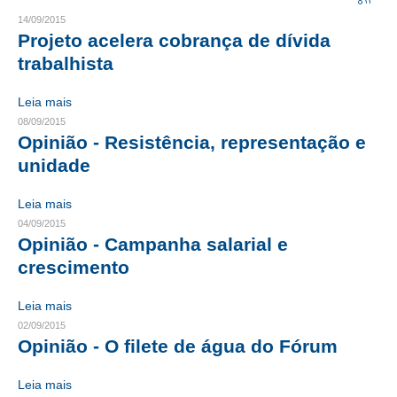
14/09/2015
CRESCE BRASIL
Projeto acelera cobrança de dívida
trabalhista
CONSELHO TECNOLÓGICO
Leia mais
HISTÓRICO E ATUAÇÃO
08/09/2015
Opinião - Resistência, representação e
COMPOSIÇÃO
unidade
CONSELHOS ASSESSORES
Leia mais
PERSONALIDADES DA TECNOLOGIA
04/09/2015
Opinião - Campanha salarial e
NÚCLEO DA MULHER ENGENHEIRA
crescimento
TRANSPARÊNCIA
Leia mais
JURÍDICO
02/09/2015
Opinião - O filete de água do Fórum
CONSULTORIA
Leia mais
ACORDOS, CONVENÇÕES E DISSÍDIOS