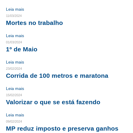
Leia mais
CRESCE BRASIL
11/03/2024
Mortes no trabalho
CONSELHO TECNOLÓGICO
HISTÓRICO E ATUAÇÃO
Leia mais
01/03/2024
COMPOSIÇÃO
1º de Maio
CONSELHOS ASSESSORES
Leia mais
23/02/2024
PERSONALIDADES DA TECNOLOGIA
Corrida de 100 metros e maratona
NÚCLEO DA MULHER ENGENHEIRA
Leia mais
TRANSPARÊNCIA
15/02/2024
Valorizar o que se está fazendo
JURÍDICO
Leia mais
CONSULTORIA
09/02/2024
MP reduz imposto e preserva ganhos
ACORDOS, CONVENÇÕES E DISSÍDIOS