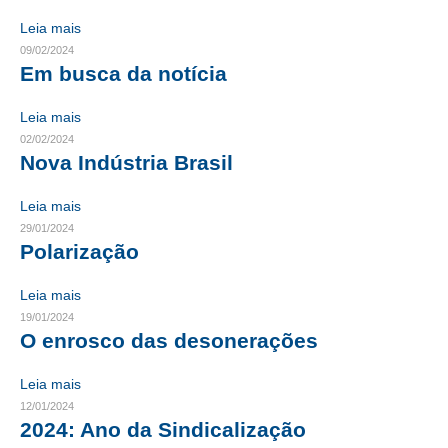
Leia mais
CONTRIBUIÇÕES
09/02/2024
Em busca da notícia
CONTRIBUIÇÃO ASSISTENCIAL
Leia mais
CONTRIBUIÇÃO ASSOCIATIVA OU ANUIDADE DE SÓCIO
02/02/2024
CONTRIBUIÇÃO SINDICAL URBANA
Nova Indústria Brasil
REVISÃO DE APOSENTADORIA
Leia mais
29/01/2024
FGTS EXPURGOS
Polarização
FGTS CORREÇÃO
Leia mais
19/01/2024
LEGISLAÇÃO
O enrosco das desonerações
LEI 4.950-A/1966 – PISO SALARIAL
Leia mais
LEI 5.194/1966 – REGULAMENTAÇÃO DA PROFISSÃO
12/01/2024
2024: Ano da Sindicalização
LEI 6.496/1977 – ART