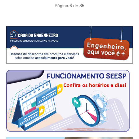
Página 6 de 35
CONTATO
CURSOS
ENGENHEIRO EMPREENDEDOR
SEESP EDUCAÇÃO
PLATAFORMAS GRATUITAS
BENEFÍCIOS
APOSENTADORIA
CONVÊNIOS
PLANO DE SAÚDE
SEESPPREV