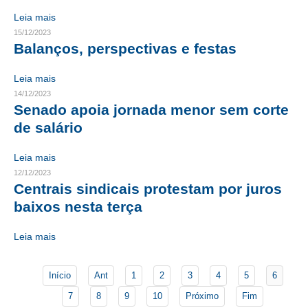
Leia mais
RES 1.002/2002 – CÓDIGO DE ÉTICA
15/12/2023
Balanços, perspectivas e festas
HOMOLOGAÇÕES
Leia mais
PISO SALARIAL
14/12/2023
Senado apoia jornada menor sem corte
FIQUE POR DENTRO
de salário
OPORTUNIDADES
Leia mais
APRESENTAÇÃO
12/12/2023
Centrais sindicais protestam por juros
EMPREGO E ESTÁGIO
baixos nesta terça
CARREIRA
Leia mais
AUTÔNOMOS E SERVIÇOS
Início
Ant
1
2
3
4
5
6
NEWSLETTER
7
8
9
10
Próximo
Fim
GUIA DAS ENGENHARIAS