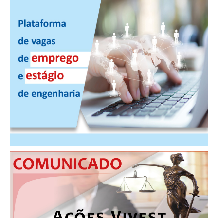
CONSÓRCIOS
CAMPANHAS SALARIAIS
COMUNICAÇÃO
PALAVRA DO MURILO
NOTÍCIAS
CONTEÚDO ESPECIAL
JORNAL DO ENGENHEIRO
AGENDA
SEESP NOTÍCIAS
NOTÍCIAS NO WHATSAPP
FOTOS