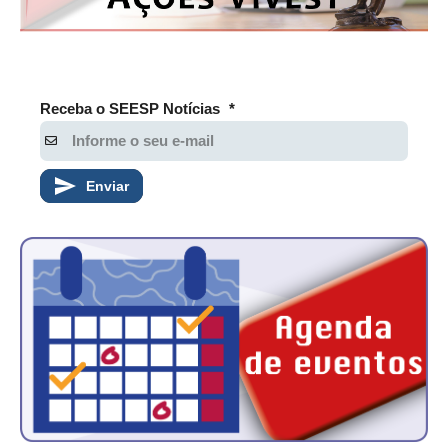
PUBLICAÇÕES
PUBLICIDADE
MANUAL DE REDAÇÃO
Receba o SEESP Notícias
*
RELEASES
CONTATO
Enviar
CADASTRO
ASSOCIE-SE
ATUALIZAÇÃO CADASTRAL
NÚCLEO JOVEM