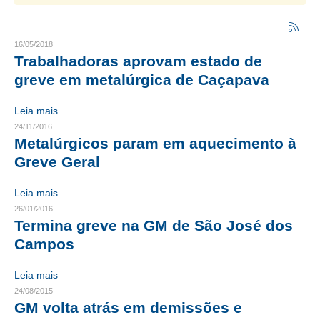
CRESCE BRASIL
16/05/2018
CONSELHO TECNOLÓGICO
Trabalhadoras aprovam estado de
greve em metalúrgica de Caçapava
HISTÓRICO E ATUAÇÃO
Leia mais
COMPOSIÇÃO
24/11/2016
Metalúrgicos param em aquecimento à
CONSELHOS ASSESSORES
Greve Geral
PERSONALIDADES DA TECNOLOGIA
Leia mais
NÚCLEO DA MULHER ENGENHEIRA
26/01/2016
Termina greve na GM de São José dos
TRANSPARÊNCIA
Campos
JURÍDICO
Leia mais
CONSULTORIA
24/08/2015
GM volta atrás em demissões e
ACORDOS, CONVENÇÕES E DISSÍDIOS