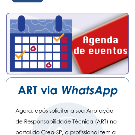
CONSÓRCIOS
CAMPANHAS SALARIAIS
COMUNICAÇÃO
PALAVRA DO MURILO
NOTÍCIAS
CONTEÚDO ESPECIAL
JORNAL DO ENGENHEIRO
AGENDA
SEESP NOTÍCIAS
NOTÍCIAS NO WHATSAPP
FOTOS