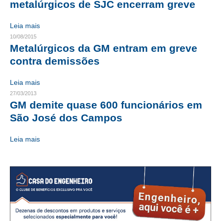
metalúrgicos de SJC encerram greve
CONTRIBUIÇÕES
Leia mais
10/08/2015
CONTRIBUIÇÃO ASSISTENCIAL
Metalúrgicos da GM entram em greve
CONTRIBUIÇÃO ASSOCIATIVA OU ANUIDADE DE SÓCIO
contra demissões
CONTRIBUIÇÃO SINDICAL URBANA
Leia mais
27/03/2013
REVISÃO DE APOSENTADORIA
GM demite quase 600 funcionários em
São José dos Campos
FGTS EXPURGOS
FGTS CORREÇÃO
Leia mais
LEGISLAÇÃO
LEI 4.950-A/1966 – PISO SALARIAL
LEI 5.194/1966 – REGULAMENTAÇÃO DA PROFISSÃO
LEI 6.496/1977 – ART