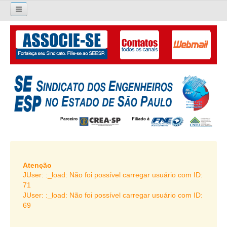
×
Pesquisar...
O SINDICATO
APRESENTAÇÃO
PALAVRA DO PRESIDENTE
DIRETORIA
DIRETORIA
LIVRO GESTÃO 2026-2029
Atenção
JUser: :_load: Não foi possível carregar usuário com ID:
SUBSEDES SINDICAIS
71
JUser: :_load: Não foi possível carregar usuário com ID:
GALERIA EX-PRESIDENTES
69
ORGANOGRAMA