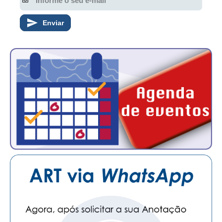
CONTATO
Enviar
CURSOS
ENGENHEIRO EMPREENDEDOR
SEESP EDUCAÇÃO
PLATAFORMAS GRATUITAS
BENEFÍCIOS
APOSENTADORIA
CONVÊNIOS
PLANO DE SAÚDE
SEESPPREV