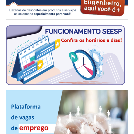
CONTRIBUIÇÕES
CONTRIBUIÇÃO ASSISTENCIAL
CONTRIBUIÇÃO ASSOCIATIVA OU ANUIDADE DE SÓCIO
CONTRIBUIÇÃO SINDICAL URBANA
REVISÃO DE APOSENTADORIA
FGTS EXPURGOS
FGTS CORREÇÃO
LEGISLAÇÃO
LEI 4.950-A/1966 – PISO SALARIAL
LEI 5.194/1966 – REGULAMENTAÇÃO DA PROFISSÃO
LEI 6.496/1977 – ART