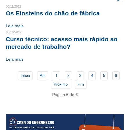
05/11/2012
CRESCE BRASIL
Os Einsteins do chão de fábrica
CONSELHO TECNOLÓGICO
Leia mais
05/10/2012
HISTÓRICO E ATUAÇÃO
Curso técnico: acesso mais rápido ao
mercado de trabalho?
COMPOSIÇÃO
CONSELHOS ASSESSORES
Leia mais
PERSONALIDADES DA TECNOLOGIA
Início
Ant
1
2
3
4
5
6
NÚCLEO DA MULHER ENGENHEIRA
Próximo
Fim
TRANSPARÊNCIA
Página 6 de 6
JURÍDICO
CONSULTORIA
ACORDOS, CONVENÇÕES E DISSÍDIOS