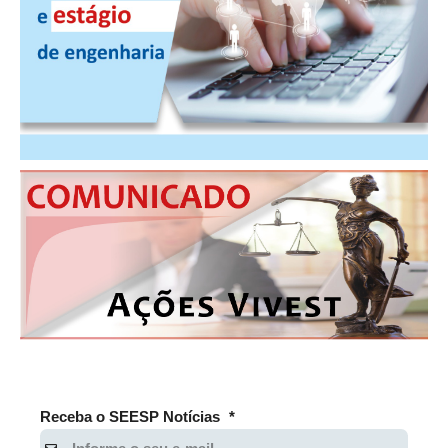
RES 1.002/2002 – CÓDIGO DE ÉTICA
HOMOLOGAÇÕES
PISO SALARIAL
FIQUE POR DENTRO
OPORTUNIDADES
APRESENTAÇÃO
EMPREGO E ESTÁGIO
CARREIRA
AUTÔNOMOS E SERVIÇOS
NEWSLETTER
Receba o SEESP Notícias
*
GUIA DAS ENGENHARIAS