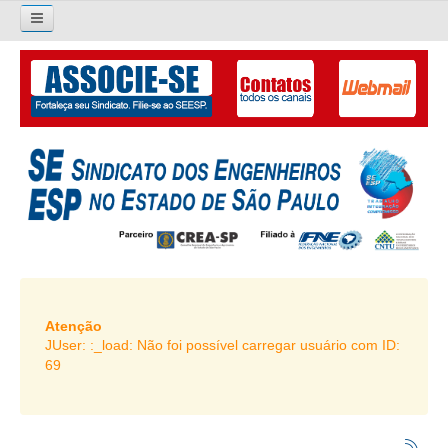
×
Pesquisar...
O SINDICATO
APRESENTAÇÃO
PALAVRA DO PRESIDENTE
DIRETORIA
DIRETORIA
LIVRO GESTÃO 2026-2029
Atenção
JUser: :_load: Não foi possível carregar usuário com ID:
SUBSEDES SINDICAIS
69
GALERIA EX-PRESIDENTES
ORGANOGRAMA