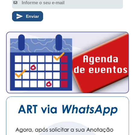
CONTATO
Enviar
CURSOS
ENGENHEIRO EMPREENDEDOR
SEESP EDUCAÇÃO
PLATAFORMAS GRATUITAS
BENEFÍCIOS
APOSENTADORIA
CONVÊNIOS
PLANO DE SAÚDE
SEESPPREV