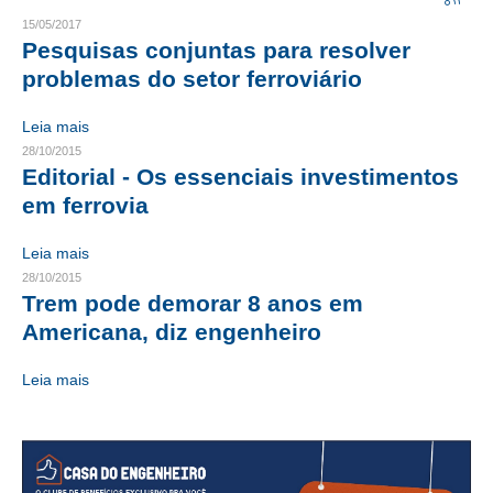
15/05/2017
CRESCE BRASIL
Pesquisas conjuntas para resolver
problemas do setor ferroviário
CONSELHO TECNOLÓGICO
Leia mais
HISTÓRICO E ATUAÇÃO
28/10/2015
Editorial - Os essenciais investimentos
COMPOSIÇÃO
em ferrovia
CONSELHOS ASSESSORES
Leia mais
PERSONALIDADES DA TECNOLOGIA
28/10/2015
Trem pode demorar 8 anos em
NÚCLEO DA MULHER ENGENHEIRA
Americana, diz engenheiro
TRANSPARÊNCIA
Leia mais
JURÍDICO
CONSULTORIA
ACORDOS, CONVENÇÕES E DISSÍDIOS