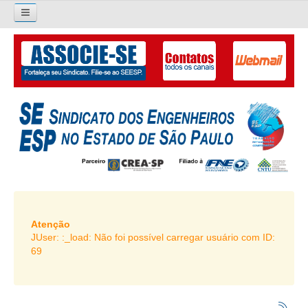
×
Pesquisar...
O SINDICATO
APRESENTAÇÃO
PALAVRA DO PRESIDENTE
DIRETORIA
DIRETORIA
LIVRO GESTÃO 2026-2029
Atenção
JUser: :_load: Não foi possível carregar usuário com ID:
SUBSEDES SINDICAIS
69
GALERIA EX-PRESIDENTES
ORGANOGRAMA