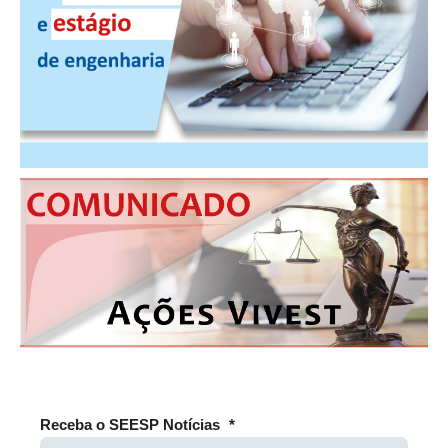
RES 1.002/2002 – CÓDIGO DE ÉTICA
HOMOLOGAÇÕES
PISO SALARIAL
FIQUE POR DENTRO
OPORTUNIDADES
APRESENTAÇÃO
EMPREGO E ESTÁGIO
CARREIRA
AUTÔNOMOS E SERVIÇOS
NEWSLETTER
Receba o SEESP Notícias
*
GUIA DAS ENGENHARIAS