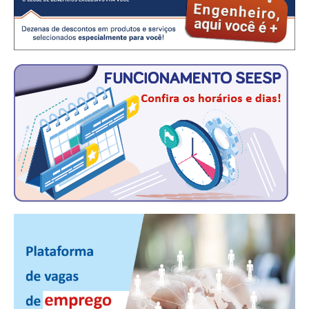
CONTRIBUIÇÕES
CONTRIBUIÇÃO ASSISTENCIAL
CONTRIBUIÇÃO ASSOCIATIVA OU ANUIDADE DE SÓCIO
CONTRIBUIÇÃO SINDICAL URBANA
REVISÃO DE APOSENTADORIA
FGTS EXPURGOS
FGTS CORREÇÃO
LEGISLAÇÃO
LEI 4.950-A/1966 – PISO SALARIAL
LEI 5.194/1966 – REGULAMENTAÇÃO DA PROFISSÃO
LEI 6.496/1977 – ART