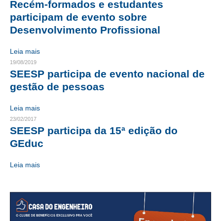
Recém-formados e estudantes
participam de evento sobre
CONTRIBUIÇÕES
Desenvolvimento Profissional
CONTRIBUIÇÃO ASSISTENCIAL
Leia mais
CONTRIBUIÇÃO ASSOCIATIVA OU ANUIDADE DE SÓCIO
19/08/2019
SEESP participa de evento nacional de
CONTRIBUIÇÃO SINDICAL URBANA
gestão de pessoas
REVISÃO DE APOSENTADORIA
Leia mais
FGTS EXPURGOS
23/02/2017
SEESP participa da 15ª edição do
FGTS CORREÇÃO
GEduc
LEGISLAÇÃO
Leia mais
LEI 4.950-A/1966 – PISO SALARIAL
LEI 5.194/1966 – REGULAMENTAÇÃO DA PROFISSÃO
LEI 6.496/1977 – ART