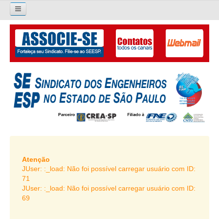
×
Pesquisar...
O SINDICATO
APRESENTAÇÃO
PALAVRA DO PRESIDENTE
DIRETORIA
DIRETORIA
LIVRO GESTÃO 2026-2029
Atenção
JUser: :_load: Não foi possível carregar usuário com ID:
SUBSEDES SINDICAIS
71
JUser: :_load: Não foi possível carregar usuário com ID:
GALERIA EX-PRESIDENTES
69
ORGANOGRAMA