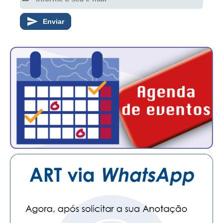
CONSÓRCIOS
CAMPANHAS SALARIAIS
Enviar
COMUNICAÇÃO
PALAVRA DO MURILO
NOTÍCIAS
CONTEÚDO ESPECIAL
JORNAL DO ENGENHEIRO
AGENDA
SEESP NOTÍCIAS
NOTÍCIAS NO WHATSAPP
FOTOS