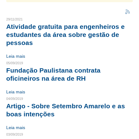
CRESCE BRASIL
29/11/2021
CONSELHO TECNOLÓGICO
Atividade gratuita para engenheiros e
estudantes da área sobre gestão de
HISTÓRICO E ATUAÇÃO
pessoas
COMPOSIÇÃO
Leia mais
CONSELHOS ASSESSORES
05/09/2019
Fundação Paulistana contrata
PERSONALIDADES DA TECNOLOGIA
oficineiros na área de RH
NÚCLEO DA MULHER ENGENHEIRA
Leia mais
04/09/2019
TRANSPARÊNCIA
Artigo - Sobre Setembro Amarelo e as
JURÍDICO
boas intenções
CONSULTORIA
Leia mais
03/09/2019
ACORDOS, CONVENÇÕES E DISSÍDIOS