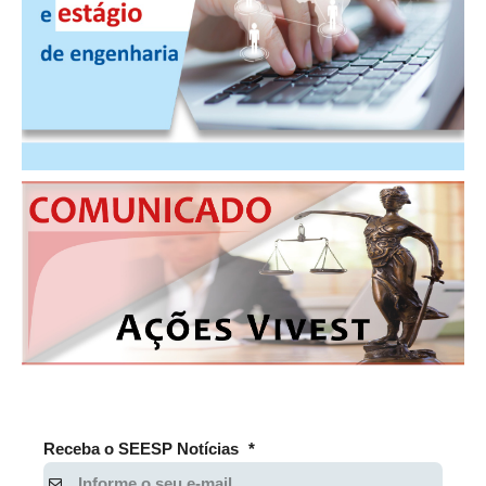
CONTATO
CURSOS
ENGENHEIRO EMPREENDEDOR
SEESP EDUCAÇÃO
PLATAFORMAS GRATUITAS
BENEFÍCIOS
APOSENTADORIA
CONVÊNIOS
PLANO DE SAÚDE
SEESPPREV
Receba o SEESP Notícias
*