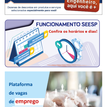
RES 1.002/2002 – CÓDIGO DE ÉTICA
HOMOLOGAÇÕES
PISO SALARIAL
FIQUE POR DENTRO
OPORTUNIDADES
APRESENTAÇÃO
EMPREGO E ESTÁGIO
CARREIRA
AUTÔNOMOS E SERVIÇOS
NEWSLETTER
GUIA DAS ENGENHARIAS