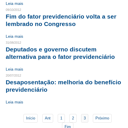
Leia mais
CONTRIBUIÇÕES
09/10/2012
Fim do fator previdenciário volta a ser
CONTRIBUIÇÃO ASSISTENCIAL
lembrado no Congresso
CONTRIBUIÇÃO ASSOCIATIVA OU ANUIDADE DE SÓCIO
Leia mais
31/08/2012
CONTRIBUIÇÃO SINDICAL URBANA
Deputados e governo discutem
alternativa para o fator previdenciário
REVISÃO DE APOSENTADORIA
FGTS EXPURGOS
Leia mais
20/07/2012
FGTS CORREÇÃO
Desaposentação: melhoria do benefício
previdenciário
LEGISLAÇÃO
Leia mais
LEI 4.950-A/1966 – PISO SALARIAL
LEI 5.194/1966 – REGULAMENTAÇÃO DA PROFISSÃO
Início
Ant
1
2
3
Próximo
Fim
LEI 6.496/1977 – ART