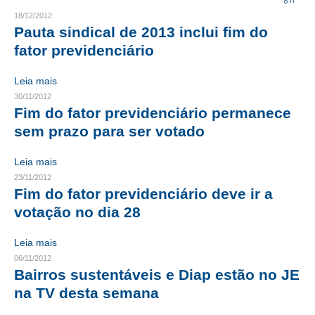
18/12/2012
CRESCE BRASIL
Pauta sindical de 2013 inclui fim do
fator previdenciário
CONSELHO TECNOLÓGICO
Leia mais
HISTÓRICO E ATUAÇÃO
30/11/2012
Fim do fator previdenciário permanece
COMPOSIÇÃO
sem prazo para ser votado
CONSELHOS ASSESSORES
Leia mais
PERSONALIDADES DA TECNOLOGIA
23/11/2012
Fim do fator previdenciário deve ir a
NÚCLEO DA MULHER ENGENHEIRA
votação no dia 28
TRANSPARÊNCIA
Leia mais
JURÍDICO
06/11/2012
Bairros sustentáveis e Diap estão no JE
CONSULTORIA
na TV desta semana
ACORDOS, CONVENÇÕES E DISSÍDIOS