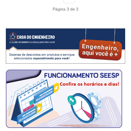
Página 3 de 3
RES 1.002/2002 – CÓDIGO DE ÉTICA
HOMOLOGAÇÕES
PISO SALARIAL
FIQUE POR DENTRO
OPORTUNIDADES
APRESENTAÇÃO
EMPREGO E ESTÁGIO
CARREIRA
AUTÔNOMOS E SERVIÇOS
NEWSLETTER
GUIA DAS ENGENHARIAS