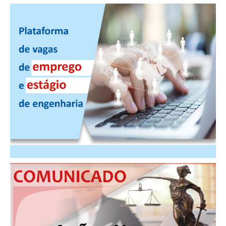
CONTATO
CURSOS
ENGENHEIRO EMPREENDEDOR
SEESP EDUCAÇÃO
PLATAFORMAS GRATUITAS
BENEFÍCIOS
APOSENTADORIA
CONVÊNIOS
PLANO DE SAÚDE
SEESPPREV