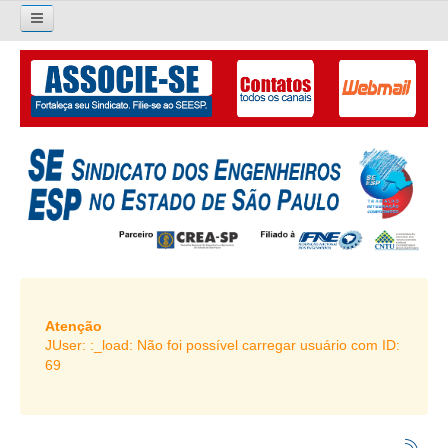
×
Pesquisar...
O SINDICATO
APRESENTAÇÃO
PALAVRA DO PRESIDENTE
DIRETORIA
DIRETORIA
LIVRO GESTÃO 2026-2029
Atenção
JUser: :_load: Não foi possível carregar usuário com ID:
SUBSEDES SINDICAIS
69
GALERIA EX-PRESIDENTES
ORGANOGRAMA