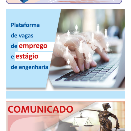
PUBLICAÇÕES
PUBLICIDADE
MANUAL DE REDAÇÃO
RELEASES
CONTATO
CADASTRO
ASSOCIE-SE
ATUALIZAÇÃO CADASTRAL
NÚCLEO JOVEM