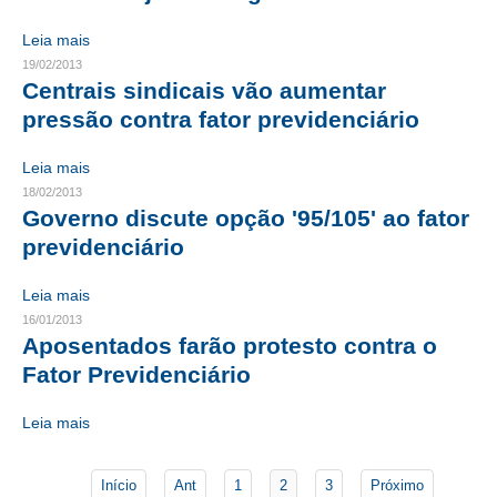
Leia mais
CONTATO
19/02/2013
Centrais sindicais vão aumentar
CURSOS
pressão contra fator previdenciário
ENGENHEIRO EMPREENDEDOR
Leia mais
SEESP EDUCAÇÃO
18/02/2013
Governo discute opção '95/105' ao fator
PLATAFORMAS GRATUITAS
previdenciário
BENEFÍCIOS
Leia mais
APOSENTADORIA
16/01/2013
Aposentados farão protesto contra o
CONVÊNIOS
Fator Previdenciário
PLANO DE SAÚDE
Leia mais
SEESPPREV
Início
Ant
1
2
3
Próximo