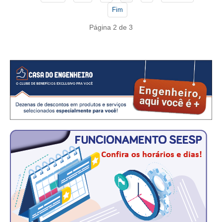
CONSÓRCIOS
Fim
CAMPANHAS SALARIAIS
Página 2 de 3
COMUNICAÇÃO
PALAVRA DO MURILO
NOTÍCIAS
CONTEÚDO ESPECIAL
JORNAL DO ENGENHEIRO
AGENDA
SEESP NOTÍCIAS
NOTÍCIAS NO WHATSAPP
FOTOS