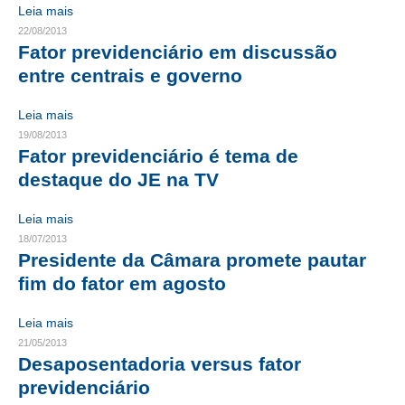
Leia mais
CONTRIBUIÇÕES
22/08/2013
Fator previdenciário em discussão
CONTRIBUIÇÃO ASSISTENCIAL
entre centrais e governo
CONTRIBUIÇÃO ASSOCIATIVA OU ANUIDADE DE SÓCIO
Leia mais
19/08/2013
CONTRIBUIÇÃO SINDICAL URBANA
Fator previdenciário é tema de
destaque do JE na TV
REVISÃO DE APOSENTADORIA
FGTS EXPURGOS
Leia mais
18/07/2013
FGTS CORREÇÃO
Presidente da Câmara promete pautar
fim do fator em agosto
LEGISLAÇÃO
Leia mais
LEI 4.950-A/1966 – PISO SALARIAL
21/05/2013
Desaposentadoria versus fator
LEI 5.194/1966 – REGULAMENTAÇÃO DA PROFISSÃO
previdenciário
LEI 6.496/1977 – ART