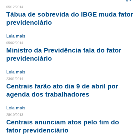
05/12/2014
CRESCE BRASIL
Tábua de sobrevida do IBGE muda fator
previdenciário
CONSELHO TECNOLÓGICO
Leia mais
HISTÓRICO E ATUAÇÃO
05/02/2014
Ministro da Previdência fala do fator
COMPOSIÇÃO
previdenciário
CONSELHOS ASSESSORES
Leia mais
PERSONALIDADES DA TECNOLOGIA
23/01/2014
Centrais farão ato dia 9 de abril por
NÚCLEO DA MULHER ENGENHEIRA
agenda dos trabalhadores
TRANSPARÊNCIA
Leia mais
JURÍDICO
28/10/2013
Centrais anunciam atos pelo fim do
CONSULTORIA
fator previdenciário
ACORDOS, CONVENÇÕES E DISSÍDIOS