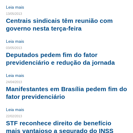
Leia mais
RES 1.002/2002 – CÓDIGO DE ÉTICA
13/05/2013
Centrais sindicais têm reunião com
HOMOLOGAÇÕES
governo nesta terça-feira
PISO SALARIAL
Leia mais
FIQUE POR DENTRO
03/05/2013
Deputados pedem fim do fator
OPORTUNIDADES
previdenciário e redução da jornada
APRESENTAÇÃO
Leia mais
24/04/2013
EMPREGO E ESTÁGIO
Manifestantes em Brasília pedem fim do
fator previdenciário
CARREIRA
AUTÔNOMOS E SERVIÇOS
Leia mais
22/02/2013
NEWSLETTER
STF reconhece direito de benefício
mais vantajoso a segurado do INSS
GUIA DAS ENGENHARIAS