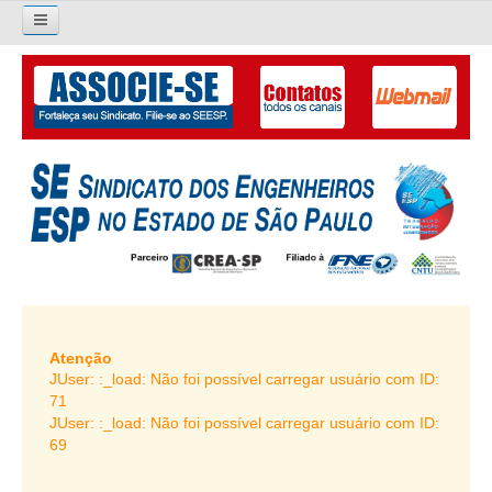
×
Pesquisar...
O SINDICATO
APRESENTAÇÃO
PALAVRA DO PRESIDENTE
DIRETORIA
DIRETORIA
LIVRO GESTÃO 2026-2029
Atenção
JUser: :_load: Não foi possível carregar usuário com ID:
SUBSEDES SINDICAIS
71
JUser: :_load: Não foi possível carregar usuário com ID:
GALERIA EX-PRESIDENTES
69
ORGANOGRAMA