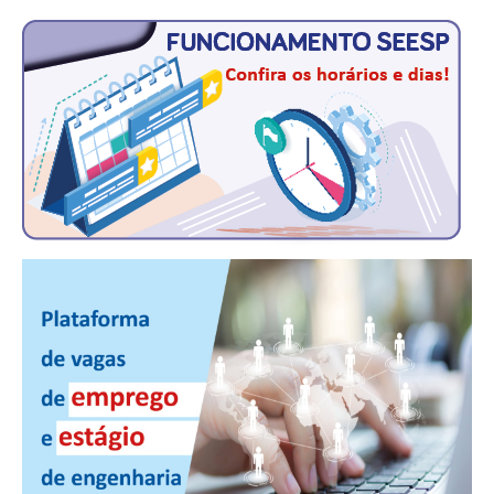
CONTRIBUIÇÕES
CONTRIBUIÇÃO ASSISTENCIAL
CONTRIBUIÇÃO ASSOCIATIVA OU ANUIDADE DE SÓCIO
CONTRIBUIÇÃO SINDICAL URBANA
REVISÃO DE APOSENTADORIA
FGTS EXPURGOS
FGTS CORREÇÃO
LEGISLAÇÃO
LEI 4.950-A/1966 – PISO SALARIAL
LEI 5.194/1966 – REGULAMENTAÇÃO DA PROFISSÃO
LEI 6.496/1977 – ART