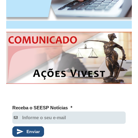
RES 1.002/2002 – CÓDIGO DE ÉTICA
HOMOLOGAÇÕES
PISO SALARIAL
FIQUE POR DENTRO
OPORTUNIDADES
APRESENTAÇÃO
EMPREGO E ESTÁGIO
CARREIRA
Receba o SEESP Notícias
*
AUTÔNOMOS E SERVIÇOS
NEWSLETTER
Enviar
GUIA DAS ENGENHARIAS