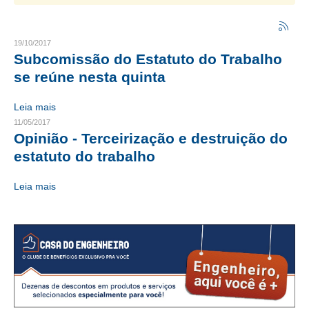
CRESCE BRASIL
19/10/2017
CONSELHO TECNOLÓGICO
Subcomissão do Estatuto do Trabalho
se reúne nesta quinta
HISTÓRICO E ATUAÇÃO
Leia mais
COMPOSIÇÃO
11/05/2017
Opinião - Terceirização e destruição do
CONSELHOS ASSESSORES
estatuto do trabalho
PERSONALIDADES DA TECNOLOGIA
Leia mais
NÚCLEO DA MULHER ENGENHEIRA
TRANSPARÊNCIA
JURÍDICO
CONSULTORIA
ACORDOS, CONVENÇÕES E DISSÍDIOS