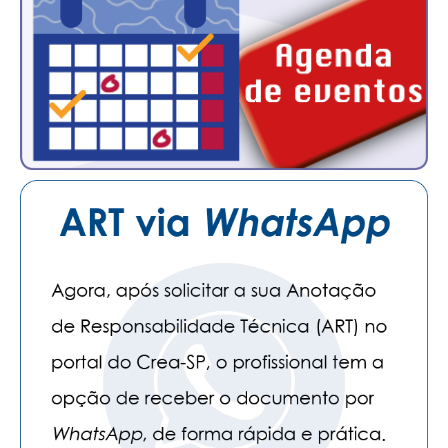
PUBLICAÇÕES
PUBLICIDADE
MANUAL DE REDAÇÃO
RELEASES
CONTATO
CADASTRO
ASSOCIE-SE
ATUALIZAÇÃO CADASTRAL
NÚCLEO JOVEM