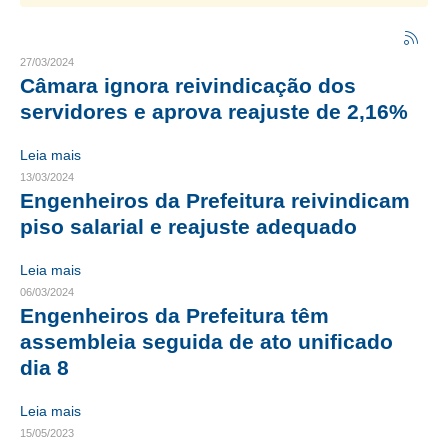
CRESCE BRASIL
27/03/2024
CONSELHO TECNOLÓGICO
Câmara ignora reivindicação dos
servidores e aprova reajuste de 2,16%
HISTÓRICO E ATUAÇÃO
Leia mais
COMPOSIÇÃO
13/03/2024
Engenheiros da Prefeitura reivindicam
CONSELHOS ASSESSORES
piso salarial e reajuste adequado
PERSONALIDADES DA TECNOLOGIA
Leia mais
NÚCLEO DA MULHER ENGENHEIRA
06/03/2024
Engenheiros da Prefeitura têm
TRANSPARÊNCIA
assembleia seguida de ato unificado
JURÍDICO
dia 8
CONSULTORIA
Leia mais
15/05/2023
ACORDOS, CONVENÇÕES E DISSÍDIOS