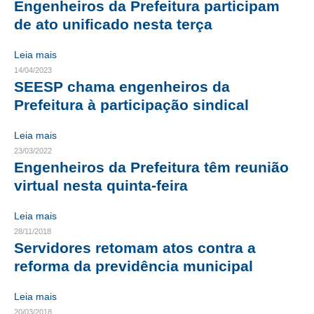
Engenheiros da Prefeitura participam
de ato unificado nesta terça
CONTRIBUIÇÕES
CONTRIBUIÇÃO ASSISTENCIAL
Leia mais
14/04/2023
CONTRIBUIÇÃO ASSOCIATIVA OU ANUIDADE DE SÓCIO
SEESP chama engenheiros da
Prefeitura à participação sindical
CONTRIBUIÇÃO SINDICAL URBANA
Leia mais
REVISÃO DE APOSENTADORIA
23/03/2022
Engenheiros da Prefeitura têm reunião
FGTS EXPURGOS
virtual nesta quinta-feira
FGTS CORREÇÃO
Leia mais
LEGISLAÇÃO
28/11/2018
Servidores retomam atos contra a
LEI 4.950-A/1966 – PISO SALARIAL
reforma da previdência municipal
LEI 5.194/1966 – REGULAMENTAÇÃO DA PROFISSÃO
Leia mais
LEI 6.496/1977 – ART
20/03/2018