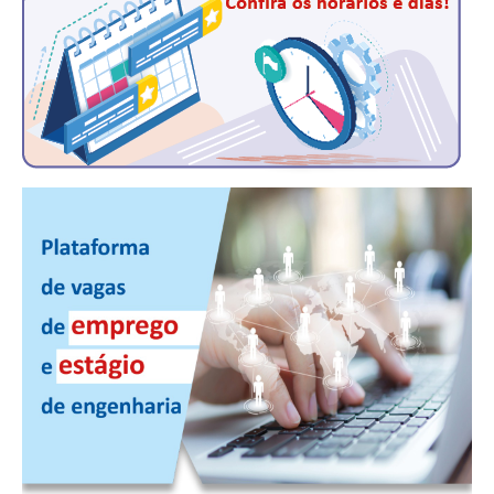
CONTATO
CURSOS
ENGENHEIRO EMPREENDEDOR
SEESP EDUCAÇÃO
PLATAFORMAS GRATUITAS
BENEFÍCIOS
APOSENTADORIA
CONVÊNIOS
PLANO DE SAÚDE
SEESPPREV