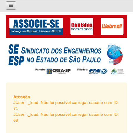
×
Pesquisar...
O SINDICATO
APRESENTAÇÃO
PALAVRA DO PRESIDENTE
DIRETORIA
DIRETORIA
LIVRO GESTÃO 2026-2029
Atenção
JUser: :_load: Não foi possível carregar usuário com ID:
SUBSEDES SINDICAIS
71
JUser: :_load: Não foi possível carregar usuário com ID:
GALERIA EX-PRESIDENTES
69
ORGANOGRAMA