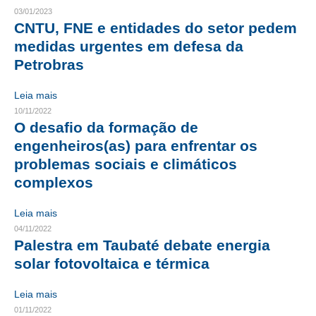
03/01/2023
CRESCE BRASIL
CNTU, FNE e entidades do setor pedem
medidas urgentes em defesa da
CONSELHO TECNOLÓGICO
Petrobras
HISTÓRICO E ATUAÇÃO
Leia mais
COMPOSIÇÃO
10/11/2022
O desafio da formação de
CONSELHOS ASSESSORES
engenheiros(as) para enfrentar os
problemas sociais e climáticos
PERSONALIDADES DA TECNOLOGIA
complexos
NÚCLEO DA MULHER ENGENHEIRA
Leia mais
TRANSPARÊNCIA
04/11/2022
Palestra em Taubaté debate energia
JURÍDICO
solar fotovoltaica e térmica
CONSULTORIA
Leia mais
01/11/2022
ACORDOS, CONVENÇÕES E DISSÍDIOS