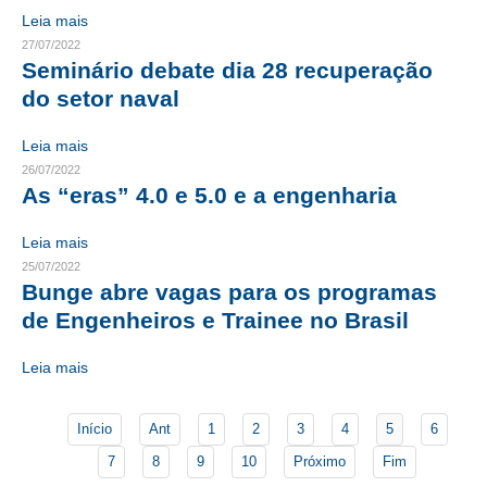
Leia mais
CONTATO
27/07/2022
Seminário debate dia 28 recuperação
CURSOS
do setor naval
ENGENHEIRO EMPREENDEDOR
Leia mais
26/07/2022
SEESP EDUCAÇÃO
As “eras” 4.0 e 5.0 e a engenharia
PLATAFORMAS GRATUITAS
Leia mais
BENEFÍCIOS
25/07/2022
Bunge abre vagas para os programas
APOSENTADORIA
de Engenheiros e Trainee no Brasil
CONVÊNIOS
Leia mais
PLANO DE SAÚDE
Início
Ant
1
2
3
4
5
6
SEESPPREV
7
8
9
10
Próximo
Fim