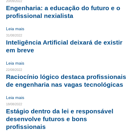
20/09/2022
Engenharia: a educação do futuro e o
RES 1.002/2002 – CÓDIGO DE ÉTICA
profissional nexialista
HOMOLOGAÇÕES
Leia mais
31/08/2022
PISO SALARIAL
Inteligência Artificial deixará de existir
FIQUE POR DENTRO
em breve
OPORTUNIDADES
Leia mais
22/08/2022
APRESENTAÇÃO
Raciocínio lógico destaca profissionais
de engenharia nas vagas tecnológicas
EMPREGO E ESTÁGIO
CARREIRA
Leia mais
18/08/2022
AUTÔNOMOS E SERVIÇOS
Estágio dentro da lei e responsável
desenvolve futuros e bons
NEWSLETTER
profissionais
GUIA DAS ENGENHARIAS