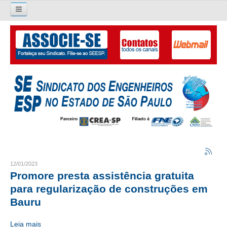
Pesquisar...
O SINDICATO
APRESENTAÇÃO
PALAVRA DO PRESIDENTE
DIRETORIA
DIRETORIA
LIVRO GESTÃO 2026-2029
12/01/2023
Promore presta assistência gratuita
SUBSEDES SINDICAIS
para regularização de construções em
Bauru
GALERIA EX-PRESIDENTES
Leia mais
ORGANOGRAMA