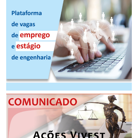
PUBLICAÇÕES
PUBLICIDADE
MANUAL DE REDAÇÃO
RELEASES
CONTATO
CADASTRO
ASSOCIE-SE
ATUALIZAÇÃO CADASTRAL
NÚCLEO JOVEM