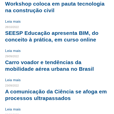
Workshop coloca em pauta tecnologia
CONTRIBUIÇÕES
na construção civil
CONTRIBUIÇÃO ASSISTENCIAL
Leia mais
28/10/2022
CONTRIBUIÇÃO ASSOCIATIVA OU ANUIDADE DE SÓCIO
SEESP Educação apresenta BIM, do
conceito à prática, em curso online
CONTRIBUIÇÃO SINDICAL URBANA
Leia mais
REVISÃO DE APOSENTADORIA
29/09/2022
FGTS EXPURGOS
Carro voador e tendências da
mobilidade aérea urbana no Brasil
FGTS CORREÇÃO
Leia mais
LEGISLAÇÃO
23/09/2022
A comunicação da Ciência se afoga em
LEI 4.950-A/1966 – PISO SALARIAL
processos ultrapassados
LEI 5.194/1966 – REGULAMENTAÇÃO DA PROFISSÃO
Leia mais
LEI 6.496/1977 – ART