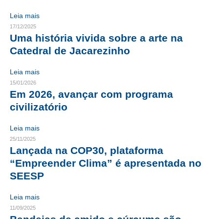
Leia mais
CONTRIBUIÇÕES
17/12/2025
Uma história vivida sobre a arte na
CONTRIBUIÇÃO ASSISTENCIAL
Catedral de Jacarezinho
CONTRIBUIÇÃO ASSOCIATIVA OU ANUIDADE DE SÓCIO
Leia mais
CONTRIBUIÇÃO SINDICAL URBANA
15/01/2026
Em 2026, avançar com programa
REVISÃO DE APOSENTADORIA
civilizatório
FGTS EXPURGOS
Leia mais
FGTS CORREÇÃO
25/11/2025
Lançada na COP30, plataforma
LEGISLAÇÃO
“Empreender Clima” é apresentada no
SEESP
LEI 4.950-A/1966 – PISO SALARIAL
Leia mais
LEI 5.194/1966 – REGULAMENTAÇÃO DA PROFISSÃO
11/09/2025
LEI 6.496/1977 – ART