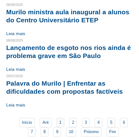
06/08/2025
Murilo ministra aula inaugural a alunos
CONTATO
do Centro Universitário ETEP
CURSOS
Leia mais
ENGENHEIRO EMPREENDEDOR
08/08/2025
Lançamento de esgoto nos rios ainda é
SEESP EDUCAÇÃO
problema grave em São Paulo
PLATAFORMAS GRATUITAS
Leia mais
BENEFÍCIOS
29/07/2025
Palavra do Murilo | Enfrentar as
APOSENTADORIA
dificuldades com propostas factíveis
CONVÊNIOS
Leia mais
PLANO DE SAÚDE
Início
Ant
1
2
3
4
5
6
SEESPPREV
7
8
9
10
Próximo
Fim