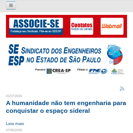
Pesquisar...
O SINDICATO
APRESENTAÇÃO
PALAVRA DO PRESIDENTE
DIRETORIA
DIRETORIA
LIVRO GESTÃO 2026-2029
01/07/2026
A humanidade não tem engenharia para
SUBSEDES SINDICAIS
conquistar o espaço sideral
GALERIA EX-PRESIDENTES
Leia mais
07/05/2026
ORGANOGRAMA