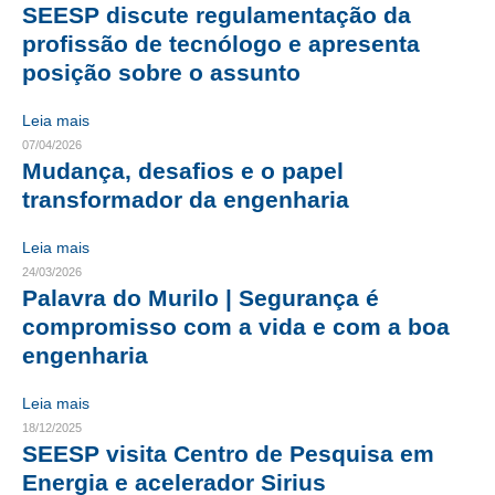
SEESP discute regulamentação da
CRESCE BRASIL
profissão de tecnólogo e apresenta
posição sobre o assunto
CONSELHO TECNOLÓGICO
Leia mais
HISTÓRICO E ATUAÇÃO
07/04/2026
Mudança, desafios e o papel
COMPOSIÇÃO
transformador da engenharia
CONSELHOS ASSESSORES
Leia mais
PERSONALIDADES DA TECNOLOGIA
24/03/2026
Palavra do Murilo | Segurança é
NÚCLEO DA MULHER ENGENHEIRA
compromisso com a vida e com a boa
engenharia
TRANSPARÊNCIA
JURÍDICO
Leia mais
18/12/2025
CONSULTORIA
SEESP visita Centro de Pesquisa em
Energia e acelerador Sirius
ACORDOS, CONVENÇÕES E DISSÍDIOS