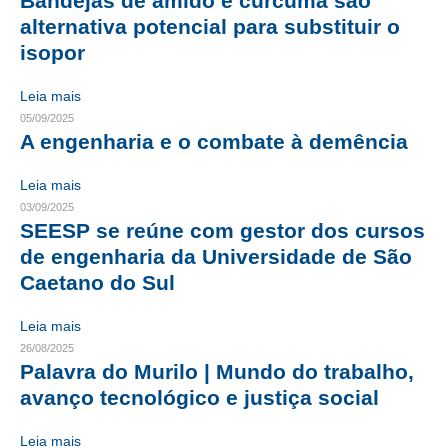
Bandejas de amido e cúrcuma são
alternativa potencial para substituir o
RES 1.002/2002 – CÓDIGO DE ÉTICA
isopor
HOMOLOGAÇÕES
Leia mais
05/09/2025
PISO SALARIAL
A engenharia e o combate à demência
FIQUE POR DENTRO
Leia mais
OPORTUNIDADES
03/09/2025
SEESP se reúne com gestor dos cursos
APRESENTAÇÃO
de engenharia da Universidade de São
Caetano do Sul
EMPREGO E ESTÁGIO
CARREIRA
Leia mais
26/08/2025
AUTÔNOMOS E SERVIÇOS
Palavra do Murilo | Mundo do trabalho,
avanço tecnológico e justiça social
NEWSLETTER
Leia mais
GUIA DAS ENGENHARIAS