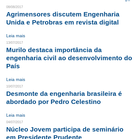
08/08/2017
CRESCE BRASIL
Agrimensores discutem Engenharia
Unida e Petrobras em revista digital
CONSELHO TECNOLÓGICO
Leia mais
HISTÓRICO E ATUAÇÃO
13/07/2017
Murilo destaca importância da
COMPOSIÇÃO
engenharia civil ao desenvolvimento do
CONSELHOS ASSESSORES
País
PERSONALIDADES DA TECNOLOGIA
Leia mais
10/07/2017
NÚCLEO DA MULHER ENGENHEIRA
Desmonte da engenharia brasileira é
TRANSPARÊNCIA
abordado por Pedro Celestino
JURÍDICO
Leia mais
04/07/2017
CONSULTORIA
Núcleo Jovem participa de seminário
em Presidente Prudente
ACORDOS, CONVENÇÕES E DISSÍDIOS