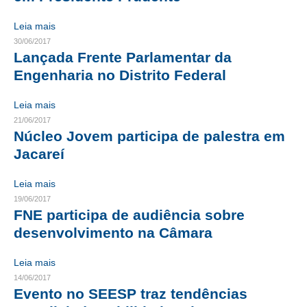
CONTRIBUIÇÕES
Leia mais
30/06/2017
CONTRIBUIÇÃO ASSISTENCIAL
Lançada Frente Parlamentar da
Engenharia no Distrito Federal
CONTRIBUIÇÃO ASSOCIATIVA OU ANUIDADE DE SÓCIO
Leia mais
CONTRIBUIÇÃO SINDICAL URBANA
21/06/2017
Núcleo Jovem participa de palestra em
REVISÃO DE APOSENTADORIA
Jacareí
FGTS EXPURGOS
Leia mais
FGTS CORREÇÃO
19/06/2017
FNE participa de audiência sobre
LEGISLAÇÃO
desenvolvimento na Câmara
LEI 4.950-A/1966 – PISO SALARIAL
Leia mais
LEI 5.194/1966 – REGULAMENTAÇÃO DA PROFISSÃO
14/06/2017
Evento no SEESP traz tendências
LEI 6.496/1977 – ART