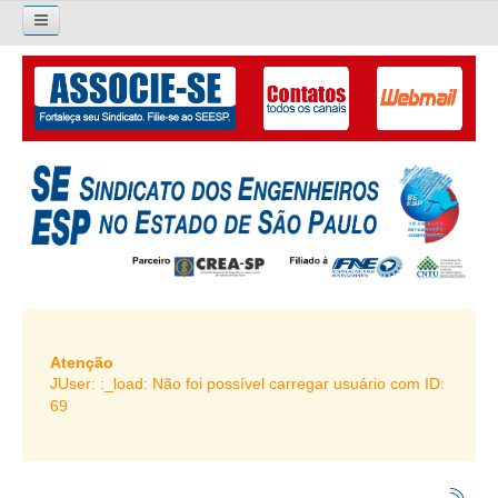
×
Pesquisar...
O SINDICATO
APRESENTAÇÃO
PALAVRA DO PRESIDENTE
DIRETORIA
DIRETORIA
LIVRO GESTÃO 2026-2029
Atenção
JUser: :_load: Não foi possível carregar usuário com ID:
SUBSEDES SINDICAIS
69
GALERIA EX-PRESIDENTES
ORGANOGRAMA