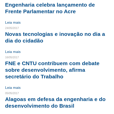
Engenharia celebra lançamento de
CONTATO
Frente Parlamentar no Acre
CURSOS
Leia mais
24/05/2017
ENGENHEIRO EMPREENDEDOR
Novas tecnologias e inovação no dia a
dia do cidadão
SEESP EDUCAÇÃO
Leia mais
PLATAFORMAS GRATUITAS
16/05/2017
BENEFÍCIOS
FNE e CNTU contribuem com debate
sobre desenvolvimento, afirma
APOSENTADORIA
secretário do Trabalho
CONVÊNIOS
Leia mais
PLANO DE SAÚDE
05/05/2017
Alagoas em defesa da engenharia e do
SEESPPREV
desenvolvimento do Brasil