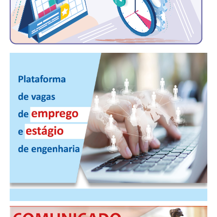
PUBLICAÇÕES
PUBLICIDADE
MANUAL DE REDAÇÃO
RELEASES
CONTATO
CADASTRO
ASSOCIE-SE
ATUALIZAÇÃO CADASTRAL
NÚCLEO JOVEM