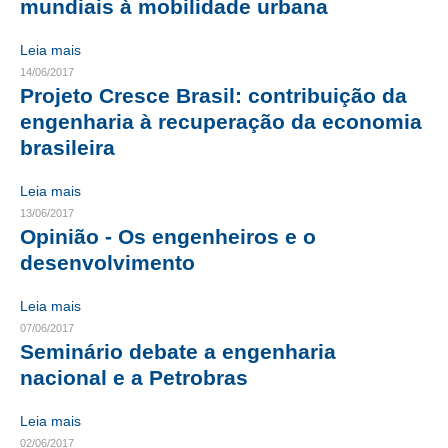
mundiais à mobilidade urbana
RES 1.002/2002 – CÓDIGO DE ÉTICA
Leia mais
14/06/2017
HOMOLOGAÇÕES
Projeto Cresce Brasil: contribuição da
engenharia à recuperação da economia
PISO SALARIAL
brasileira
FIQUE POR DENTRO
Leia mais
OPORTUNIDADES
13/06/2017
Opinião - Os engenheiros e o
APRESENTAÇÃO
desenvolvimento
EMPREGO E ESTÁGIO
Leia mais
CARREIRA
07/06/2017
Seminário debate a engenharia
AUTÔNOMOS E SERVIÇOS
nacional e a Petrobras
NEWSLETTER
Leia mais
02/06/2017
GUIA DAS ENGENHARIAS