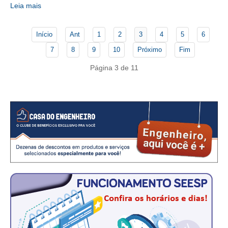
CONSÓRCIOS
Leia mais
CAMPANHAS SALARIAIS
Início
Ant
1
2
3
4
5
6
COMUNICAÇÃO
7
8
9
10
Próximo
Fim
PALAVRA DO MURILO
Página 3 de 11
NOTÍCIAS
CONTEÚDO ESPECIAL
JORNAL DO ENGENHEIRO
AGENDA
SEESP NOTÍCIAS
NOTÍCIAS NO WHATSAPP
FOTOS