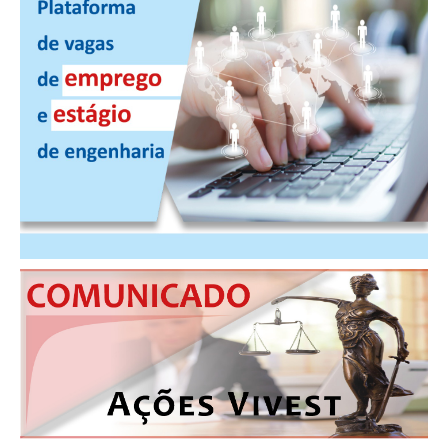
PUBLICAÇÕES
PUBLICIDADE
MANUAL DE REDAÇÃO
RELEASES
CONTATO
CADASTRO
ASSOCIE-SE
ATUALIZAÇÃO CADASTRAL
NÚCLEO JOVEM