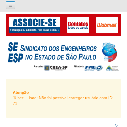
×
Pesquisar...
O SINDICATO
APRESENTAÇÃO
PALAVRA DO PRESIDENTE
DIRETORIA
DIRETORIA
LIVRO GESTÃO 2026-2029
Atenção
JUser: :_load: Não foi possível carregar usuário com ID:
SUBSEDES SINDICAIS
71
GALERIA EX-PRESIDENTES
ORGANOGRAMA