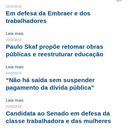
03/10/2018
CRESCE BRASIL
Em defesa da Embraer e dos
trabalhadores
CONSELHO TECNOLÓGICO
Leia mais
HISTÓRICO E ATUAÇÃO
25/09/2018
Paulo Skaf propõe retomar obras
COMPOSIÇÃO
públicas e reestruturar educação
CONSELHOS ASSESSORES
Leia mais
PERSONALIDADES DA TECNOLOGIA
24/09/2018
“Não há saída sem suspender
NÚCLEO DA MULHER ENGENHEIRA
pagamento da dívida pública”
TRANSPARÊNCIA
Leia mais
JURÍDICO
21/09/2018
Candidata ao Senado em defesa da
CONSULTORIA
classe trabalhadora e das mulheres
ACORDOS, CONVENÇÕES E DISSÍDIOS