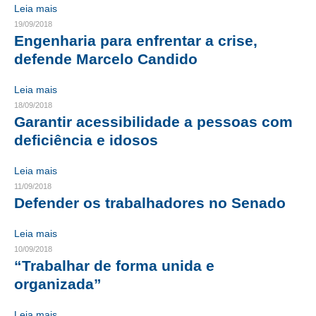
Leia mais
CONTRIBUIÇÕES
19/09/2018
Engenharia para enfrentar a crise,
CONTRIBUIÇÃO ASSISTENCIAL
defende Marcelo Candido
CONTRIBUIÇÃO ASSOCIATIVA OU ANUIDADE DE SÓCIO
Leia mais
18/09/2018
CONTRIBUIÇÃO SINDICAL URBANA
Garantir acessibilidade a pessoas com
deficiência e idosos
REVISÃO DE APOSENTADORIA
FGTS EXPURGOS
Leia mais
11/09/2018
FGTS CORREÇÃO
Defender os trabalhadores no Senado
LEGISLAÇÃO
Leia mais
10/09/2018
LEI 4.950-A/1966 – PISO SALARIAL
“Trabalhar de forma unida e
organizada”
LEI 5.194/1966 – REGULAMENTAÇÃO DA PROFISSÃO
LEI 6.496/1977 – ART
Leia mais