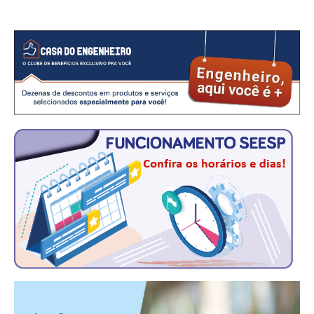
CONSÓRCIOS
CAMPANHAS SALARIAIS
COMUNICAÇÃO
PALAVRA DO MURILO
NOTÍCIAS
CONTEÚDO ESPECIAL
JORNAL DO ENGENHEIRO
AGENDA
SEESP NOTÍCIAS
NOTÍCIAS NO WHATSAPP
FOTOS