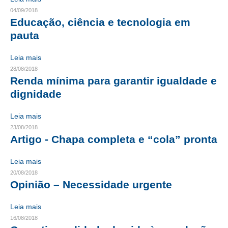
04/09/2018
RES 1.002/2002 – CÓDIGO DE ÉTICA
Educação, ciência e tecnologia em
pauta
HOMOLOGAÇÕES
Leia mais
PISO SALARIAL
28/08/2018
Renda mínima para garantir igualdade e
FIQUE POR DENTRO
dignidade
OPORTUNIDADES
Leia mais
APRESENTAÇÃO
23/08/2018
Artigo - Chapa completa e “cola” pronta
EMPREGO E ESTÁGIO
Leia mais
CARREIRA
20/08/2018
Opinião – Necessidade urgente
AUTÔNOMOS E SERVIÇOS
Leia mais
NEWSLETTER
16/08/2018
GUIA DAS ENGENHARIAS