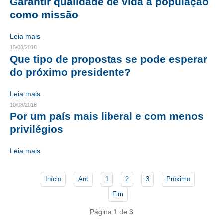
Garantir qualidade de vida à população
como missão
CONTATO
Leia mais
CURSOS
15/08/2018
Que tipo de propostas se pode esperar
ENGENHEIRO EMPREENDEDOR
do próximo presidente?
SEESP EDUCAÇÃO
Leia mais
PLATAFORMAS GRATUITAS
10/08/2018
Por um país mais liberal e com menos
BENEFÍCIOS
privilégios
APOSENTADORIA
Leia mais
CONVÊNIOS
Início
Ant
1
2
3
Próximo
PLANO DE SAÚDE
Fim
SEESPPREV
Página 1 de 3