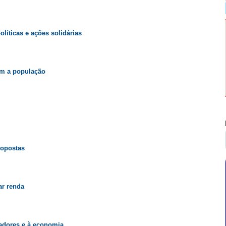
olíticas e ações solidárias
om a população
ropostas
ar renda
hadores e à economia