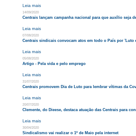
Leia mais
14/09/2020
Centrais lançam campanha nacional para que auxílio seja d
Leia mais
07/08/2020
Centrais sindicais convocam atos em todo o País por 'Luto e
Leia mais
05/08/2020
Artigo - Pela vida e pelo emprego
Leia mais
31/07/2020
Centrais promovem Dia de Luto para lembrar vítimas da Cov
Leia mais
20/07/2020
Clemente, do Dieese, destaca atuação das Centrais para con
Leia mais
30/04/2020
Sindicalismo vai realizar o 1º de Maio pela internet