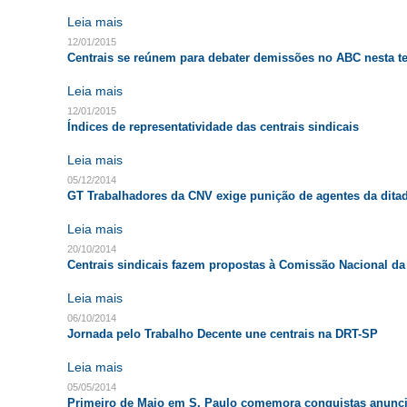
Leia mais
12/01/2015
Centrais se reúnem para debater demissões no ABC nesta t
Leia mais
12/01/2015
Índices de representatividade das centrais sindicais
Leia mais
05/12/2014
GT Trabalhadores da CNV exige punição de agentes da dita
Leia mais
20/10/2014
Centrais sindicais fazem propostas à Comissão Nacional da
Leia mais
06/10/2014
Jornada pelo Trabalho Decente une centrais na DRT-SP
Leia mais
05/05/2014
Primeiro de Maio em S. Paulo comemora conquistas anunci