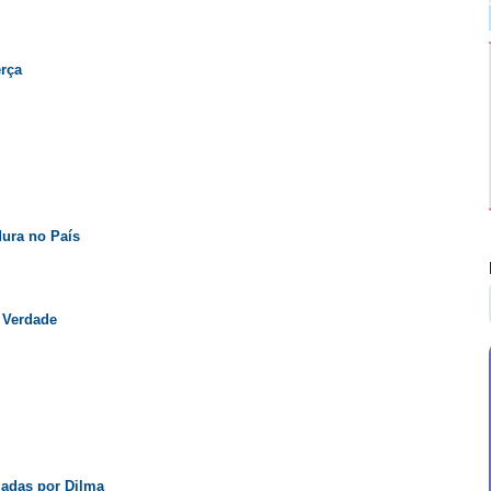
erça
dura no País
 Verdade
adas por Dilma