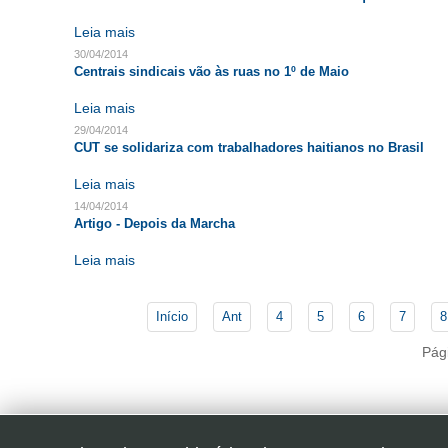
Leia mais
30/04/2014
Centrais sindicais vão às ruas no 1º de Maio
Leia mais
29/04/2014
CUT se solidariza com trabalhadores haitianos no Brasil
Leia mais
14/04/2014
Artigo - Depois da Marcha
Leia mais
Início
Ant
4
5
6
7
8
Pág