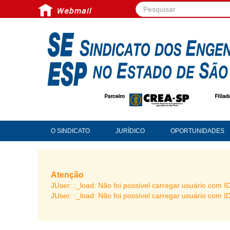
Pesquisar...
O SINDICATO
JURÍDICO
OPORTUNIDADES
Atenção
JUser: :_load: Não foi possível carregar usuário com I
JUser: :_load: Não foi possível carregar usuário com I