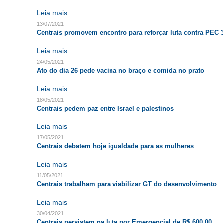
Leia mais
13/07/2021
Centrais promovem encontro para reforçar luta contra PEC 
Leia mais
24/05/2021
Ato do dia 26 pede vacina no braço e comida no prato
Leia mais
18/05/2021
Centrais pedem paz entre Israel e palestinos
Leia mais
17/05/2021
Centrais debatem hoje igualdade para as mulheres
Leia mais
11/05/2021
Centrais trabalham para viabilizar GT do desenvolvimento
Leia mais
30/04/2021
Centrais persistem na luta por Emergencial de R$ 600,00