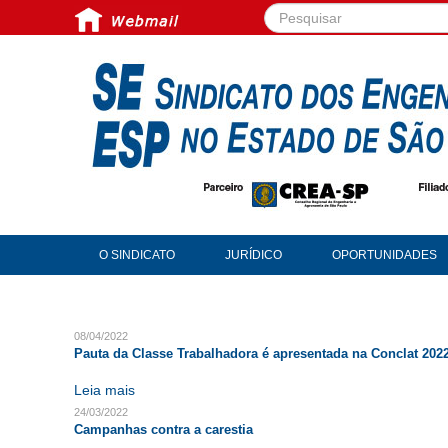
Pesquisar...
O SINDICATO
JURÍDICO
OPORTUNIDADES
08/04/2022
Pauta da Classe Trabalhadora é apresentada na Conclat 202
Leia mais
24/03/2022
Campanhas contra a carestia