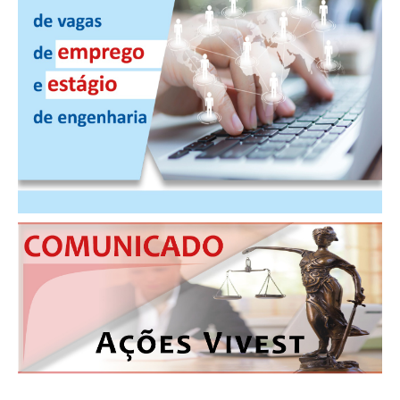
CONTRIBUIÇÕES
CONTRIBUIÇÃO ASSISTENCIAL
CONTRIBUIÇÃO ASSOCIATIVA OU ANUIDADE DE SÓCIO
CONTRIBUIÇÃO SINDICAL URBANA
REVISÃO DE APOSENTADORIA
FGTS EXPURGOS
FGTS CORREÇÃO
LEGISLAÇÃO
LEI 4.950-A/1966 – PISO SALARIAL
LEI 5.194/1966 – REGULAMENTAÇÃO DA PROFISSÃO
LEI 6.496/1977 – ART