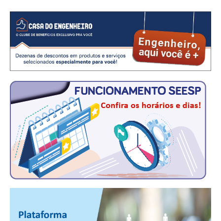
CRESCE BRASIL
CONSELHO TECNOLÓGICO
HISTÓRICO E ATUAÇÃO
COMPOSIÇÃO
CONSELHOS ASSESSORES
PERSONALIDADES DA TECNOLOGIA
NÚCLEO DA MULHER ENGENHEIRA
TRANSPARÊNCIA
JURÍDICO
CONSULTORIA
ACORDOS, CONVENÇÕES E DISSÍDIOS