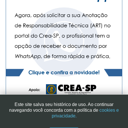
CONTATO
CURSOS
ENGENHEIRO EMPREENDEDOR
SEESP EDUCAÇÃO
PLATAFORMAS GRATUITAS
BENEFÍCIOS
APOSENTADORIA
CONVÊNIOS
Este site salva seu histórico de uso. Ao continuar
PLANO DE SAÚDE
navegando você concorda com a política de
cookies e
privacidade.
SEESPPREV
SINDICATO DOS ENGENHEIROS NO ESTADO DE SÃO PAULO
| RUA GENEBRA, 25 - CEP 01316-901 - SÃO PAULO/SP - BRASIL