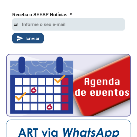
RES 1.002/2002 – CÓDIGO DE ÉTICA
Receba o SEESP Notícias
*
HOMOLOGAÇÕES
PISO SALARIAL
Enviar
FIQUE POR DENTRO
OPORTUNIDADES
APRESENTAÇÃO
EMPREGO E ESTÁGIO
CARREIRA
AUTÔNOMOS E SERVIÇOS
NEWSLETTER
GUIA DAS ENGENHARIAS