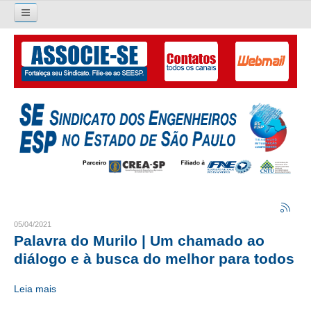
Pesquisar...
O SINDICATO
APRESENTAÇÃO
PALAVRA DO PRESIDENTE
DIRETORIA
DIRETORIA
LIVRO GESTÃO 2026-2029
05/04/2021
Palavra do Murilo | Um chamado ao
SUBSEDES SINDICAIS
diálogo e à busca do melhor para todos
GALERIA EX-PRESIDENTES
Leia mais
ORGANOGRAMA