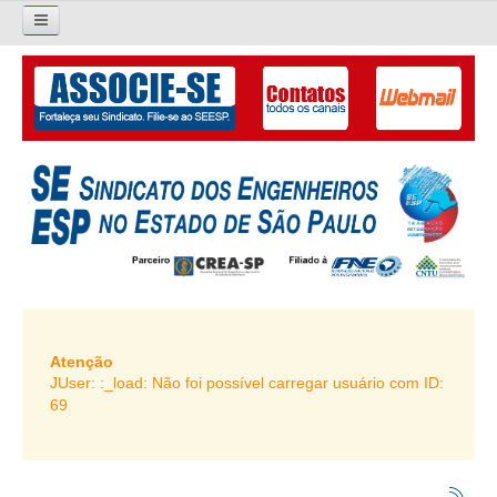
×
Pesquisar...
O SINDICATO
APRESENTAÇÃO
PALAVRA DO PRESIDENTE
DIRETORIA
DIRETORIA
LIVRO GESTÃO 2026-2029
Atenção
JUser: :_load: Não foi possível carregar usuário com ID:
SUBSEDES SINDICAIS
69
GALERIA EX-PRESIDENTES
ORGANOGRAMA