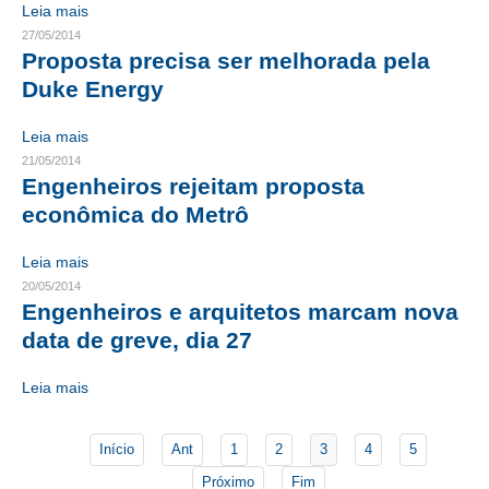
Leia mais
27/05/2014
CONTATO
Proposta precisa ser melhorada pela
Duke Energy
CURSOS
ENGENHEIRO EMPREENDEDOR
Leia mais
21/05/2014
SEESP EDUCAÇÃO
Engenheiros rejeitam proposta
econômica do Metrô
PLATAFORMAS GRATUITAS
Leia mais
BENEFÍCIOS
20/05/2014
Engenheiros e arquitetos marcam nova
APOSENTADORIA
data de greve, dia 27
CONVÊNIOS
Leia mais
PLANO DE SAÚDE
SEESPPREV
Início
Ant
1
2
3
4
5
Próximo
Fim