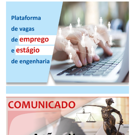
PUBLICAÇÕES
PUBLICIDADE
MANUAL DE REDAÇÃO
RELEASES
CONTATO
CADASTRO
ASSOCIE-SE
ATUALIZAÇÃO CADASTRAL
NÚCLEO JOVEM