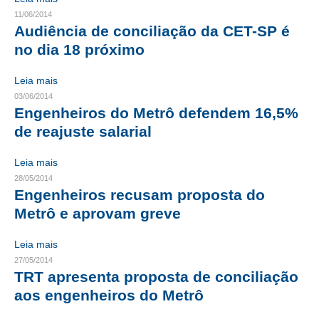
11/06/2014
RES 1.002/2002 – CÓDIGO DE ÉTICA
Audiência de conciliação da CET-SP é
no dia 18 próximo
HOMOLOGAÇÕES
Leia mais
PISO SALARIAL
03/06/2014
Engenheiros do Metrô defendem 16,5%
FIQUE POR DENTRO
de reajuste salarial
OPORTUNIDADES
Leia mais
APRESENTAÇÃO
28/05/2014
Engenheiros recusam proposta do
EMPREGO E ESTÁGIO
Metrô e aprovam greve
CARREIRA
Leia mais
AUTÔNOMOS E SERVIÇOS
27/05/2014
TRT apresenta proposta de conciliação
NEWSLETTER
aos engenheiros do Metrô
GUIA DAS ENGENHARIAS