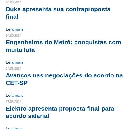
26/06/2014
Duke apresenta sua contraproposta
CONTRIBUIÇÕES
final
CONTRIBUIÇÃO ASSISTENCIAL
Leia mais
CONTRIBUIÇÃO ASSOCIATIVA OU ANUIDADE DE SÓCIO
24/06/2014
Engenheiros do Metrô: conquistas com
CONTRIBUIÇÃO SINDICAL URBANA
muita luta
REVISÃO DE APOSENTADORIA
Leia mais
24/06/2014
FGTS EXPURGOS
Avanços nas negociações do acordo na
FGTS CORREÇÃO
CET-SP
LEGISLAÇÃO
Leia mais
17/06/2014
LEI 4.950-A/1966 – PISO SALARIAL
Elektro apresenta proposta final para
acordo salarial
LEI 5.194/1966 – REGULAMENTAÇÃO DA PROFISSÃO
LEI 6.496/1977 – ART
Leia mais