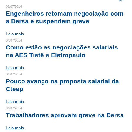
07/07/2014
CRESCE BRASIL
Engenheiros retomam negociação com
a Dersa e suspendem greve
CONSELHO TECNOLÓGICO
Leia mais
HISTÓRICO E ATUAÇÃO
04/07/2014
Como estão as negociações salariais
COMPOSIÇÃO
na AES Tietê e Eletropaulo
CONSELHOS ASSESSORES
Leia mais
PERSONALIDADES DA TECNOLOGIA
04/07/2014
Pouco avanço na proposta salarial da
NÚCLEO DA MULHER ENGENHEIRA
Cteep
TRANSPARÊNCIA
Leia mais
JURÍDICO
01/07/2014
Trabalhadores aprovam greve na Dersa
CONSULTORIA
Leia mais
ACORDOS, CONVENÇÕES E DISSÍDIOS