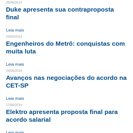
26/06/2014
Duke apresenta sua contraproposta
CONTRIBUIÇÕES
final
CONTRIBUIÇÃO ASSISTENCIAL
Leia mais
CONTRIBUIÇÃO ASSOCIATIVA OU ANUIDADE DE SÓCIO
24/06/2014
Engenheiros do Metrô: conquistas com
CONTRIBUIÇÃO SINDICAL URBANA
muita luta
REVISÃO DE APOSENTADORIA
Leia mais
24/06/2014
FGTS EXPURGOS
Avanços nas negociações do acordo na
FGTS CORREÇÃO
CET-SP
LEGISLAÇÃO
Leia mais
17/06/2014
LEI 4.950-A/1966 – PISO SALARIAL
Elektro apresenta proposta final para
acordo salarial
LEI 5.194/1966 – REGULAMENTAÇÃO DA PROFISSÃO
LEI 6.496/1977 – ART
Leia mais