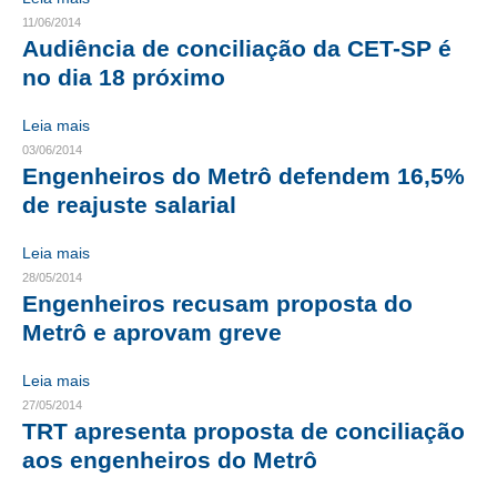
11/06/2014
RES 1.002/2002 – CÓDIGO DE ÉTICA
Audiência de conciliação da CET-SP é
no dia 18 próximo
HOMOLOGAÇÕES
Leia mais
PISO SALARIAL
03/06/2014
Engenheiros do Metrô defendem 16,5%
FIQUE POR DENTRO
de reajuste salarial
OPORTUNIDADES
Leia mais
APRESENTAÇÃO
28/05/2014
Engenheiros recusam proposta do
EMPREGO E ESTÁGIO
Metrô e aprovam greve
CARREIRA
Leia mais
AUTÔNOMOS E SERVIÇOS
27/05/2014
TRT apresenta proposta de conciliação
NEWSLETTER
aos engenheiros do Metrô
GUIA DAS ENGENHARIAS