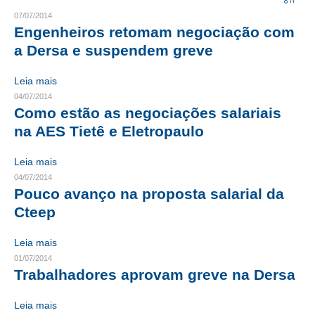
07/07/2014
CRESCE BRASIL
Engenheiros retomam negociação com
a Dersa e suspendem greve
CONSELHO TECNOLÓGICO
Leia mais
HISTÓRICO E ATUAÇÃO
04/07/2014
Como estão as negociações salariais
COMPOSIÇÃO
na AES Tietê e Eletropaulo
CONSELHOS ASSESSORES
Leia mais
PERSONALIDADES DA TECNOLOGIA
04/07/2014
Pouco avanço na proposta salarial da
NÚCLEO DA MULHER ENGENHEIRA
Cteep
TRANSPARÊNCIA
Leia mais
JURÍDICO
01/07/2014
Trabalhadores aprovam greve na Dersa
CONSULTORIA
Leia mais
ACORDOS, CONVENÇÕES E DISSÍDIOS