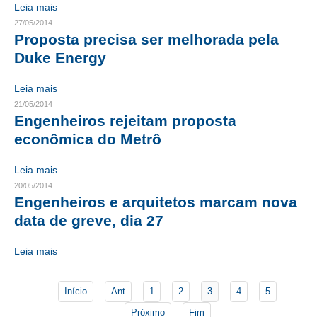
Leia mais
27/05/2014
CONTATO
Proposta precisa ser melhorada pela
Duke Energy
CURSOS
ENGENHEIRO EMPREENDEDOR
Leia mais
21/05/2014
SEESP EDUCAÇÃO
Engenheiros rejeitam proposta
econômica do Metrô
PLATAFORMAS GRATUITAS
Leia mais
BENEFÍCIOS
20/05/2014
Engenheiros e arquitetos marcam nova
APOSENTADORIA
data de greve, dia 27
CONVÊNIOS
Leia mais
PLANO DE SAÚDE
SEESPPREV
Início
Ant
1
2
3
4
5
Próximo
Fim