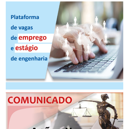
PUBLICAÇÕES
PUBLICIDADE
MANUAL DE REDAÇÃO
RELEASES
CONTATO
CADASTRO
ASSOCIE-SE
ATUALIZAÇÃO CADASTRAL
NÚCLEO JOVEM