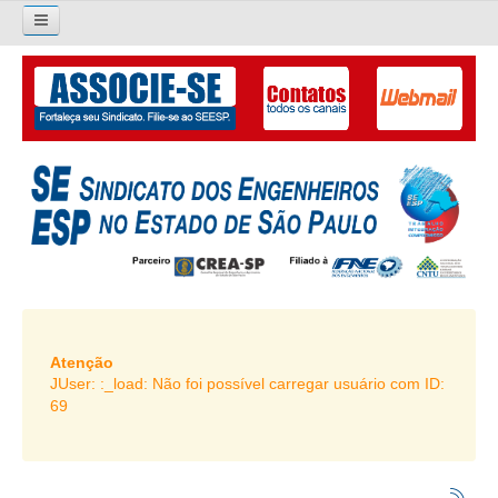
×
Pesquisar...
O SINDICATO
APRESENTAÇÃO
PALAVRA DO PRESIDENTE
DIRETORIA
DIRETORIA
LIVRO GESTÃO 2026-2029
Atenção
JUser: :_load: Não foi possível carregar usuário com ID:
SUBSEDES SINDICAIS
69
GALERIA EX-PRESIDENTES
ORGANOGRAMA