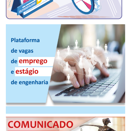
PUBLICAÇÕES
PUBLICIDADE
MANUAL DE REDAÇÃO
RELEASES
CONTATO
CADASTRO
ASSOCIE-SE
ATUALIZAÇÃO CADASTRAL
NÚCLEO JOVEM